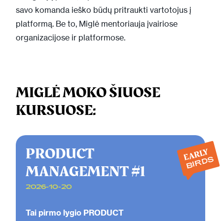
savo komanda ieško būdų pritraukti vartotojus į
platformą. Be to, Miglė mentoriauja įvairiose
organizacijose ir platformose.
MIGLĖ MOKO ŠIUOSE
KURSUOSE:
PRODUCT
EARLY
BIRDS
MANAGEMENT #1
2026-10-20
Tai pirmo lygio PRODUCT