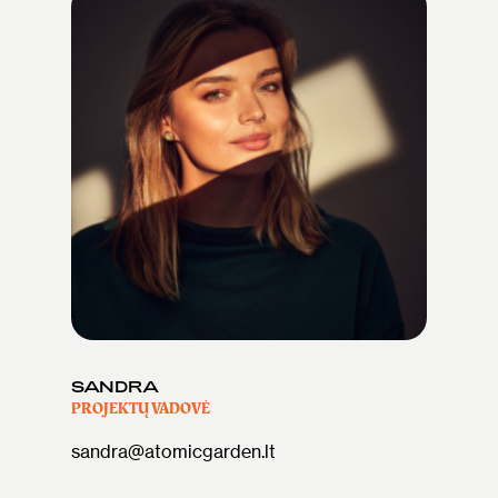
SANDRA
PROJEKTŲ VADOVĖ
sandra@atomicgarden.lt