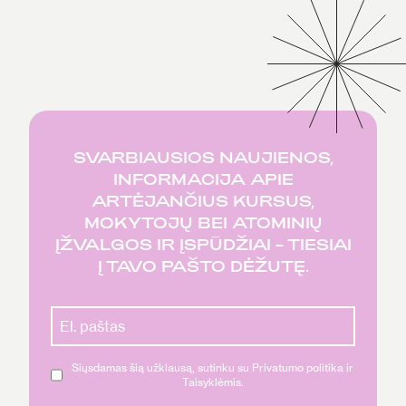
SVARBIAUSIOS NAUJIENOS,
INFORMACIJA APIE
ARTĖJANČIUS KURSUS,
MOKYTOJŲ BEI ATOMINIŲ
ĮŽVALGOS IR ĮSPŪDŽIAI – TIESIAI
Į TAVO PAŠTO DĖŽUTĘ.
Siųsdamas šią užklausą, sutinku su Privatumo politika ir
Taisyklėmis.