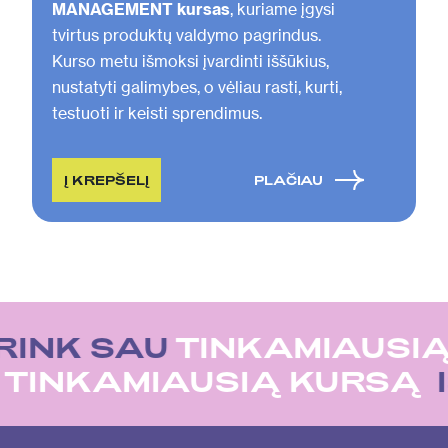
MANAGEMENT kursas
, kuriame įgysi
tvirtus produktų valdymo pagrindus.
Kurso metu išmoksi įvardinti iššūkius,
nustatyti galimybes, o vėliau rasti, kurti,
testuoti ir keisti sprendimus.
Į KREPŠELĮ
PLAČIAU
RINK SAU
TINKAMIAUSIĄ
U
TINKAMIAUSIĄ KURSĄ