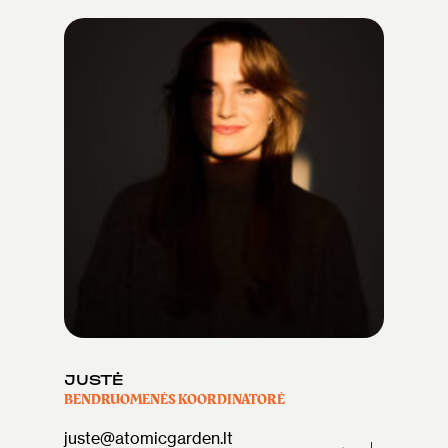
JUSTĖ
BENDRUOMENĖS KOORDINATORĖ
juste@atomicgarden.lt