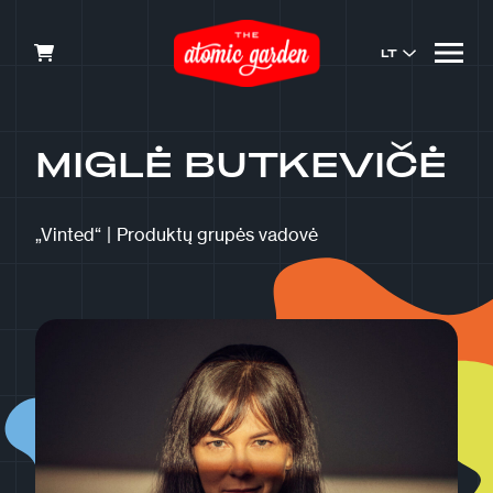
LT
MIGLĖ BUTKEVIČĖ
„Vinted“
|
Produktų grupės vadovė