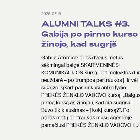
2026-07-15
ALUMNI TALKS #3.
Gabija po pirmo kurso
žinojo, kad sugrįš
Gabija Atomic’e prieš dvejus metus
sėkmingai baigė SKAITMENINĖS
KOMUNIKACIJOS kursą, bet mokyklos du
neuždarė – po trumpos pertraukos ji ir vėl
sugrįžo, šįkart pasirinkusi antro lygio
PREKĖS ŽENKLO VADOVO kursą! „Baigus
pirmą kursą aš žinojau, kad čia sugrįšiu.
Buvo tik klausimas – į kokį kursą?“. Po
poros metų pertraukos mūsų agendoje
pamačiusi PREKĖS ŽENKLO VADOVO […]