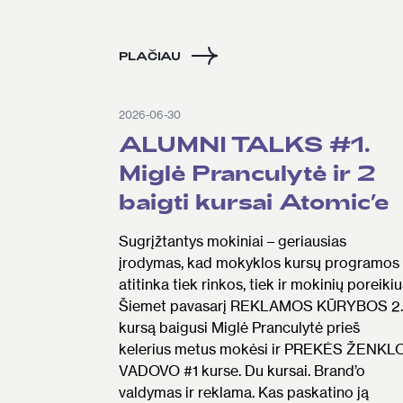
PLAČIAU
2026-06-30
ALUMNI TALKS #1.
Miglė Pranculytė ir 2
baigti kursai Atomic’e
Sugrįžtantys mokiniai – geriausias
įrodymas, kad mokyklos kursų programos
atitinka tiek rinkos, tiek ir mokinių poreikiu
Šiemet pavasarį REKLAMOS KŪRYBOS 2
kursą baigusi Miglė Pranculytė prieš
kelerius metus mokėsi ir PREKĖS ŽENKL
VADOVO #1 kurse. Du kursai. Brand’o
valdymas ir reklama. Kas paskatino ją