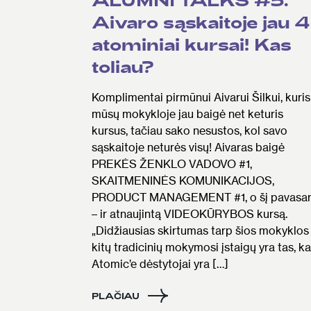
Aivaro sąskaitoje jau 4
atominiai kursai! Kas
toliau?
Komplimentai pirmūnui Aivarui Šilkui, kuris
mūsų mokykloje jau baigė net keturis
kursus, tačiau sako nesustos, kol savo
sąskaitoje neturės visų! Aivaras baigė
PREKĖS ŽENKLO VADOVO #1,
SKAITMENINĖS KOMUNIKACIJOS,
PRODUCT MANAGEMENT #1, o šį pavasar
– ir atnaujintą VIDEOKŪRYBOS kursą.
„Didžiausias skirtumas tarp šios mokyklos 
kitų tradicinių mokymosi įstaigų yra tas, k
Atomic’e dėstytojai yra […]
PLAČIAU