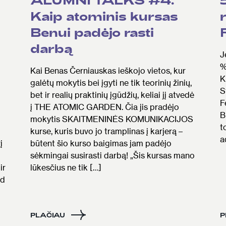
Kaip atominis kursas
Benui padėjo rasti
darbą
J
%
Kai Benas Černiauskas ieškojo vietos, kur
K
galėtų mokytis bei įgyti ne tik teorinių žinių,
S
bet ir realių praktinių įgūdžių, keliai jį atvedė
F
į THE ATOMIC GARDEN. Čia jis pradėjo
B
mokytis SKAITMENINĖS KOMUNIKACIJOS
t
kurse, kuris buvo jo tramplinas į karjerą –
a
į
būtent šio kurso baigimas jam padėjo
sėkmingai susirasti darbą! „Šis kursas mano
ir
lūkesčius ne tik […]
ad
PLAČIAU
P