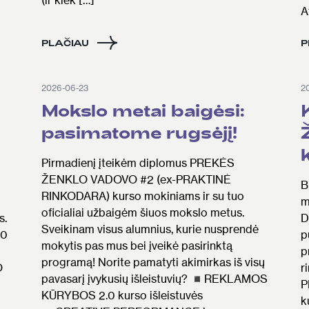
A
PLAČIAU
P
2026-06-23
2
Mokslo metai baigėsi:
pasimatome rugsėjį!
Pirmadienį įteikėm diplomus PREKĖS
ŽENKLO VADOVO #2 (ex-PRAKTINĖ
B
RINKODARA) kurso mokiniams ir su tuo
m
oficialiai užbaigėm šiuos mokslo metus.
s.
D
Sveikinam visus alumnius, kurie nusprendė
.0
p
mokytis pas mus bei įveikė pasirinktą
p
programą! Norite pamatyti akimirkas iš visų
O
r
pavasarį įvykusių išleistuvių? ◾REKLAMOS
P
KŪRYBOS 2.0 kurso išleistuvės
k