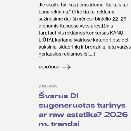
Jie skaito tai, kas jiems įdomu. Kartais tai
būna reklama.“ O kokia tai reklama,
sužinosime dar šį mėnesį: birželio 22–26
dienomis Kanuose vyks prestižinis
tarptautinis reklamos konkursas KANŲ
LIŪTAI, kuriame įvairiose kategorijose dėl
auksinių, sidabrinių ir bronzinių liūtų varžys
geriausios reklamos iš […]
PLAČIAU
2026-05-12
Švarus DI
sugeneruotas turinys
ar raw estetika? 2026
m. trendai