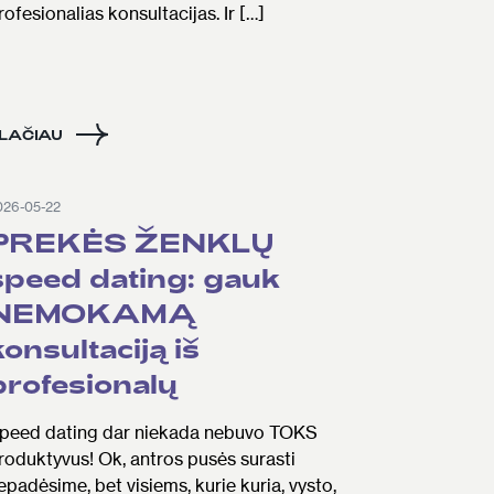
rofesionalias konsultacijas. Ir […]
LAČIAU
026-05-22
PREKĖS ŽENKLŲ
speed dating: gauk
NEMOKAMĄ
konsultaciją iš
profesionalų
peed dating dar niekada nebuvo TOKS
roduktyvus! Ok, antros pusės surasti
epadėsime, bet visiems, kurie kuria, vysto,