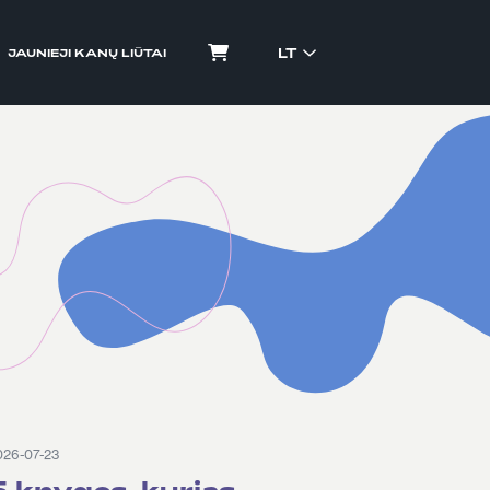
LT
JAUNIEJI KANŲ LIŪTAI
026-07-23
5 knygos, kurias