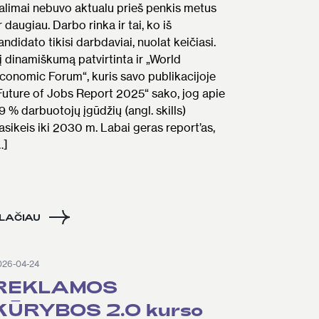
alimai nebuvo aktualu prieš penkis metus
r daugiau. Darbo rinka ir tai, ko iš
andidato tikisi darbdaviai, nuolat keičiasi.
į dinamiškumą patvirtinta ir „World
conomic Forum“, kuris savo publikacijoje
Future of Jobs Report 2025“ sako, jog apie
9 % darbuotojų įgūdžių (angl. skills)
asikeis iki 2030 m. Labai geras report’as,
…]
LAČIAU
026-04-24
REKLAMOS
KŪRYBOS 2.0 kurso