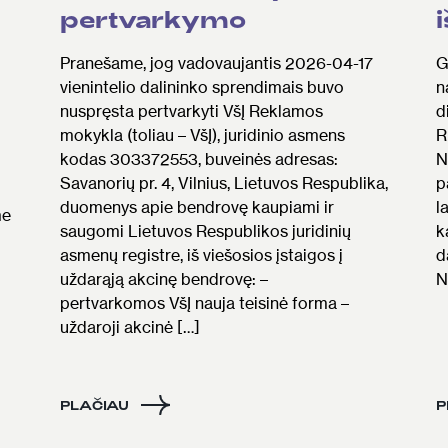
pertvarkymo
Pranešame, jog vadovaujantis 2026-04-17
G
vienintelio dalininko sprendimais buvo
n
nuspręsta pertvarkyti VšĮ Reklamos
d
mokykla (toliau – VšĮ), juridinio asmens
R
kodas 303372553, buveinės adresas:
N
Savanorių pr. 4, Vilnius, Lietuvos Respublika,
p
duomenys apie bendrovę kaupiami ir
l
me
saugomi Lietuvos Respublikos juridinių
k
asmenų registre, iš viešosios įstaigos į
d
uždarąją akcinę bendrovę: –
N
pertvarkomos VšĮ nauja teisinė forma –
uždaroji akcinė […]
PLAČIAU
P