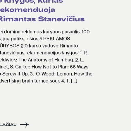
rekomenduoja
Rimantas Stanevičius
ei domina reklamos kūrybos pasaulis, 100
, jog patiks ir šios 5 REKLAMOS
ŪRYBOS 2.0 kurso vadovo Rimanto
tanevičiaus rekomendacijos knygos! 1. P.
eldwick: The Anatomy of Humbug. 2. L.
inet, S. Carter: How Not to Plan: 66 Ways
o Screw it Up. 3. O. Wood: Lemon. How the
dvertising brain turned sour. 4. T. […]
LAČIAU