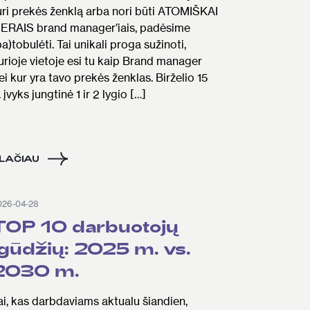
uri prekės ženklą arba nori būti ATOMIŠKAI
ERAIS brand manager’iais, padėsime
pa)tobulėti. Tai unikali proga sužinoti,
urioje vietoje esi tu kaip Brand manager
ei kur yra tavo prekės ženklas. Birželio 15
. įvyks jungtinė 1 ir 2 lygio […]
LAČIAU
026-04-28
TOP 10 darbuotojų
įgūdžių: 2025 m. vs.
2030 m.
ai, kas darbdaviams aktualu šiandien,