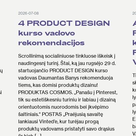
2026-07-08
2
4 PRODUCT DESIGN
kurso vadovo
rekomendacijos
Scrollinimą socialiniuose tinkluose iškeisk į
naudingesnį turinį. Štai, ką jau rugsėjo 29 d.
rų
startuojančio PRODUCT DESIGN kurso
T
vadovas Daumantas Banys rekomenduoja
s
tiems, kas domisi produktų dizainu!
k
i
PRODUKTAS COSMOS. „Panašu į Pinterest,
l
tik su estetiškesniu turiniu ir labiau į dizainą
p
orientuotomis nuorodomis bei įkvėpimo
l
šaltiniais.“ POST’AS „Praėjusią savaitę
E
lankiausi Vinted’e, kur turėjau progą
b
produktų vadovams pristatyti savo drąsius
V
(ir kiek […]