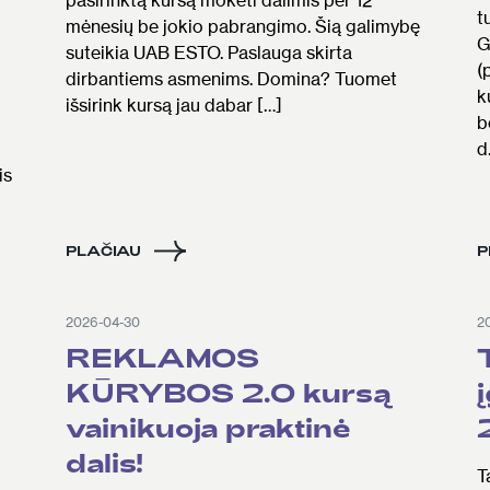
t
mėnesių be jokio pabrangimo. Šią galimybę
G
suteikia UAB ESTO. Paslauga skirta
(
dirbantiems asmenims. Domina? Tuomet
k
išsirink kursą jau dabar […]
b
d
is
PLAČIAU
P
2026-04-30
2
REKLAMOS
KŪRYBOS 2.0 kursą
vainikuoja praktinė
dalis!
T