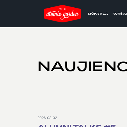
MOKYKLA
KURSAI
NAUJIEN
2026-08-02
ALUMNI TALKS #5.