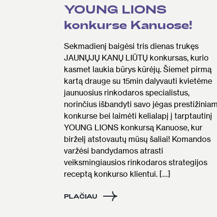
YOUNG LIONS
konkurse Kanuose!
Sekmadienį baigėsi tris dienas trukęs
JAUNŲJŲ KANŲ LIŪTŲ konkursas, kurio
kasmet laukia būrys kūrėjų. Šiemet pirmą
kartą drauge su 15min dalyvauti kvietėme
jaunuosius rinkodaros specialistus,
norinčius išbandyti savo jėgas prestižinia
konkurse bei laimėti kelialapį į tarptautinį
YOUNG LIONS konkursą Kanuose, kur
birželį atstovautų mūsų šaliai! Komandos
varžėsi bandydamos atrasti
veiksmingiausios rinkodaros strategijos
receptą konkurso klientui. […]
PLAČIAU