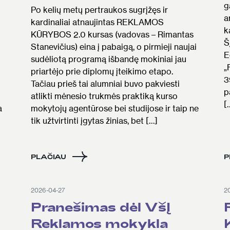
g
Po kelių metų pertraukos sugrįžęs ir
a
kardinaliai atnaujintas REKLAMOS
k
KŪRYBOS 2.0 kursas (vadovas – Rimantas
Š
Stanevičius) eina į pabaigą, o pirmieji naujai
E
sudėliotą programą išbandę mokiniai jau
„
priartėjo prie diplomų įteikimo etapo.
3
Tačiau prieš tai alumniai buvo pakviesti
p
atlikti mėnesio trukmės praktiką kurso
[
a
mokytojų agentūrose bei studijose ir taip ne
tik užtvirtinti įgytas žinias, bet […]
PLAČIAU
P
2026-04-27
2
Pranešimas dėl VšĮ
Reklamos mokykla