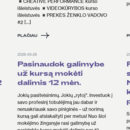
◾CREATIVE PERFORMANCE kurso
p
išleistuvės ◾VIDEOKŪRYBOS kurso
išleistuvės ◾PREKĖS ŽENKLO VADOVO
#2 […]
PLAČIAU
P
2026-05-26
2
Pasinaudok galimybe
už kursą mokėti
2
dalimis 12 mėn.
Jokių pasiteisinimų. Jokių „rytoj“. Investuok į
savo profesinį tobulėjimą jau dabar ir
nenuskriausk savo piniginės – už norimą
S
kursą gali atsiskaityti per metus! Nuo šiol
p
mokėjimo žingsnyje rasi galimybę už
n
pasirinktą kursą mokėti dalimis per 12