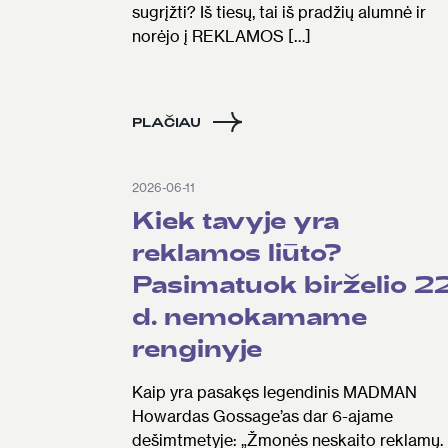
sugrįžti? Iš tiesų, tai iš pradžių alumnė ir
norėjo į REKLAMOS […]
PLAČIAU
2026-06-11
Kiek tavyje yra
reklamos liūto?
Pasimatuok birželio 2
d. nemokamame
renginyje
Kaip yra pasakęs legendinis MADMAN
Howardas Gossage’as dar 6-ajame
dešimtmetyje: „Žmonės neskaito reklamų.