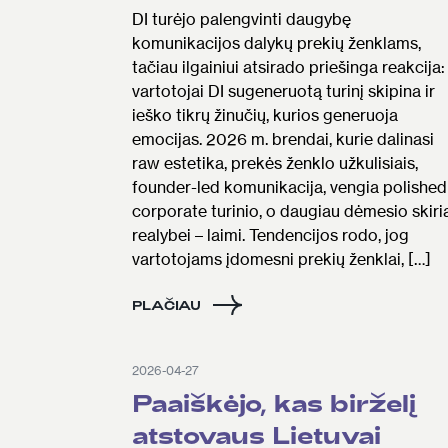
DI turėjo palengvinti daugybę
komunikacijos dalykų prekių ženklams,
tačiau ilgainiui atsirado priešinga reakcija:
vartotojai DI sugeneruotą turinį skipina ir
ieško tikrų žinučių, kurios generuoja
emocijas. 2026 m. brendai, kurie dalinasi
raw estetika, prekės ženklo užkulisiais,
founder-led komunikacija, vengia polished
corporate turinio, o daugiau dėmesio skiri
realybei – laimi. Tendencijos rodo, jog
vartotojams įdomesni prekių ženklai, […]
PLAČIAU
2026-04-27
Paaiškėjo, kas birželį
atstovaus Lietuvai