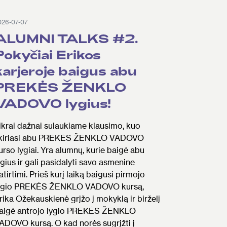
026-07-07
ALUMNI TALKS #2.
Pokyčiai Erikos
karjeroje baigus abu
PREKĖS ŽENKLO
VADOVO lygius!
ikrai dažnai sulaukiame klausimo, kuo
kiriasi abu PREKĖS ŽENKLO VADOVO
urso lygiai. Yra alumnų, kurie baigė abu
ygius ir gali pasidalyti savo asmenine
atirtimi. Prieš kurį laiką baigusi pirmojo
ygio PREKĖS ŽENKLO VADOVO kursą,
rika Ožekauskienė grįžo į mokyklą ir birželį
aigė antrojo lygio PREKĖS ŽENKLO
ADOVO kursą. O kad norės sugrįžti į