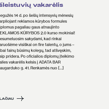
išleistuvių vakarėlis
egužės 14 d. po šešių intensyvių mėnesių
arpliojant reklamos kūrybos formules
iplomus pagaliau gaus atnaujinto
EKLAMOS KŪRYBOS 2.0 kurso mokiniai!
esumeluosim sakydami, kad rinkai
aruošėme visiškai on fire talentų, o jums –
abai fainų būsimų kolegų, tad atšvęskim,
aip pridera. Po oficialios diplomų įteikimo
alies vakarėlis kelsis į ADATA BAR
augarduko g. 41. Renkamės nuo […]
LAČIAU