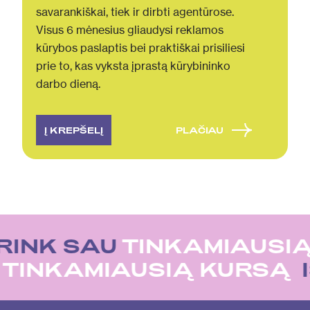
savarankiškai, tiek ir dirbti agentūrose.
Visus 6 mėnesius gliaudysi reklamos
kūrybos paslaptis bei praktiškai prisiliesi
prie to, kas vyksta įprastą kūrybininko
darbo dieną.
Į KREPŠELĮ
PLAČIAU
RINK SAU
TINKAMIAUSIĄ
U
TINKAMIAUSIĄ KURSĄ