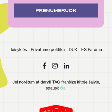
PRENUMERUOK
Taisyklės
Privatumo politika
DUK
ES Parama
Jei norėtum atidaryti TAG franšizę kitoje šalyje,
spausk
čia
.