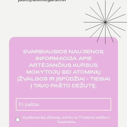
SVARBIAUSIOS NAUJIENOS,
INFORMACIJA APIE
ARTĖJANČIUS KURSUS,
MOKYTOJŲ BEI ATOMINIŲ
ĮŽVALGOS IR ĮSPŪDŽIAI – TIESIAI
Į TAVO PAŠTO DĖŽUTĘ.
Siųsdamas šią užklausą, sutinku su Privatumo politika ir
Taisyklėmis.