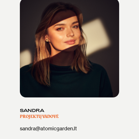
SANDRA
PROJEKTŲ VADOVĖ
sandra@atomicgarden.lt