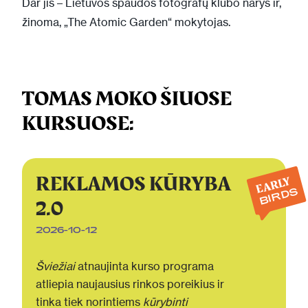
Dar jis – Lietuvos spaudos fotografų klubo narys ir,
žinoma, „The Atomic Garden“ mokytojas.
TOMAS MOKO ŠIUOSE
KURSUOSE:
REKLAMOS KŪRYBA
EARLY
BIRDS
2.0
2026-10-12
Šviežiai
atnaujinta kurso programa
atliepia naujausius rinkos poreikius ir
tinka tiek norintiems
kūrybinti