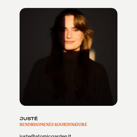
JUSTĖ
BENDRUOMENĖS KOORDINATORĖ
juste@atomicgarden.lt