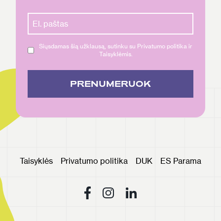
Siųsdamas šią užklausą, sutinku su Privatumo politika ir
Taisyklėmis.
PRENUMERUOK
Taisyklės
Privatumo politika
DUK
ES Parama