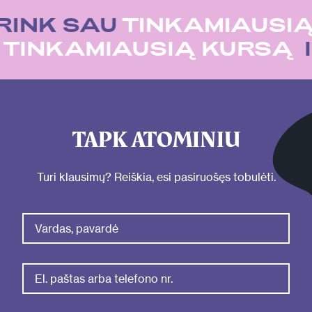
RINK SAU
TINKAMIAUSIĄ
U
TINKAMIAUSIĄ KURSĄ
TAPK ATOMINIU
Turi klausimų? Reiškia, esi pasiruošęs tobulėti.