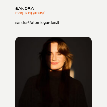
SANDRA
PROJEKTŲ VADOVĖ
sandra@atomicgarden.lt