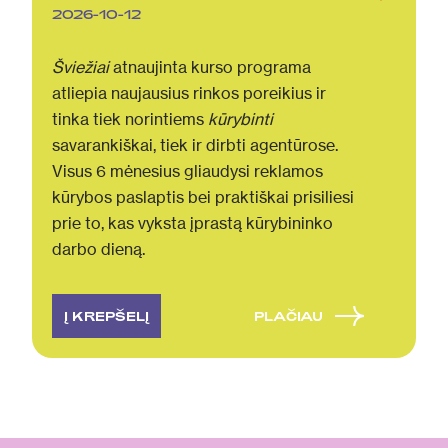
2026-10-12
Šviežiai
atnaujinta kurso programa
atliepia naujausius rinkos poreikius ir
tinka tiek norintiems
kūrybinti
savarankiškai, tiek ir dirbti agentūrose.
Visus 6 mėnesius gliaudysi reklamos
kūrybos paslaptis bei praktiškai prisiliesi
prie to, kas vyksta įprastą kūrybininko
darbo dieną.
Į KREPŠELĮ
PLAČIAU