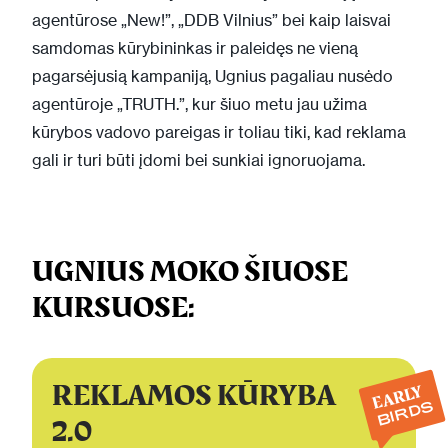
agentūrose „New!”, „DDB Vilnius” bei kaip laisvai
samdomas kūrybininkas ir paleidęs ne vieną
pagarsėjusią kampaniją, Ugnius pagaliau nusėdo
agentūroje „TRUTH.”, kur šiuo metu jau užima
kūrybos vadovo pareigas ir toliau tiki, kad reklama
gali ir turi būti įdomi bei sunkiai ignoruojama.
UGNIUS MOKO ŠIUOSE
KURSUOSE:
REKLAMOS KŪRYBA
EARLY
BIRDS
2.0