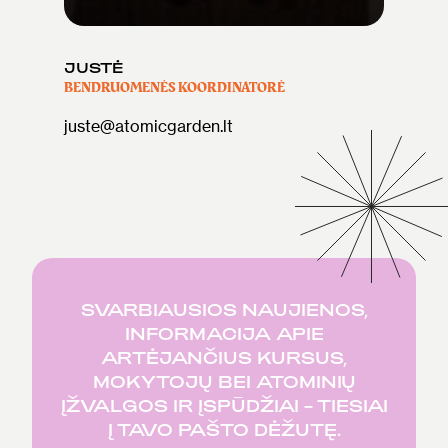
JUSTĖ
BENDRUOMENĖS KOORDINATORĖ
juste@atomicgarden.lt
SVARBIAUSIOS NAUJIENOS,
INFORMACIJA APIE
ARTĖJANČIUS KURSUS,
MOKYTOJŲ BEI ATOMINIŲ
ĮŽVALGOS IR ĮSPŪDŽIAI – TIESIAI
Į TAVO PAŠTO DĖŽUTĘ.