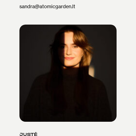
sandra@atomicgarden.lt
JUSTĖ