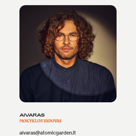
AIVARAS
MOKYKLOS VADOVAS
aivaras@atomicgarden.lt