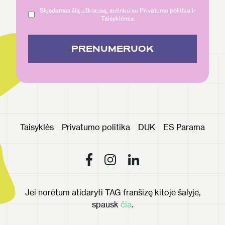
Siųsdamas šią užklausą, sutinku su Privatumo politika ir
Taisyklėmis.
PRENUMERUOK
Taisyklės
Privatumo politika
DUK
ES Parama
Jei norėtum atidaryti TAG franšizę kitoje šalyje,
spausk
čia
.