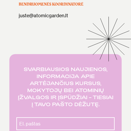
BENDRUOMENĖS KOORDINATORĖ
juste@atomicgarden.lt
SVARBIAUSIOS NAUJIENOS,
INFORMACIJA APIE
ARTĖJANČIUS KURSUS,
MOKYTOJŲ BEI ATOMINIŲ
ĮŽVALGOS IR ĮSPŪDŽIAI – TIESIAI
Į TAVO PAŠTO DĖŽUTĘ.