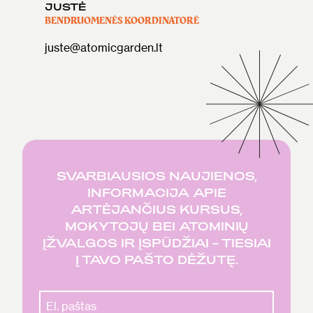
JUSTĖ
BENDRUOMENĖS KOORDINATORĖ
juste@atomicgarden.lt
SVARBIAUSIOS NAUJIENOS,
INFORMACIJA APIE
ARTĖJANČIUS KURSUS,
MOKYTOJŲ BEI ATOMINIŲ
ĮŽVALGOS IR ĮSPŪDŽIAI – TIESIAI
Į TAVO PAŠTO DĖŽUTĘ.