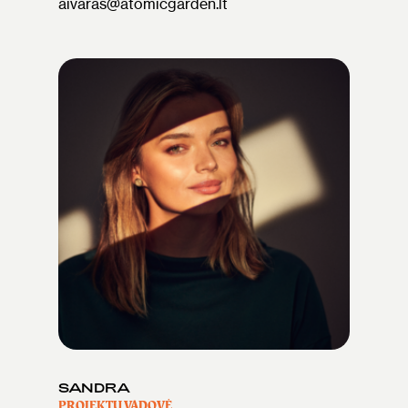
aivaras@atomicgarden.lt
SANDRA
PROJEKTŲ VADOVĖ