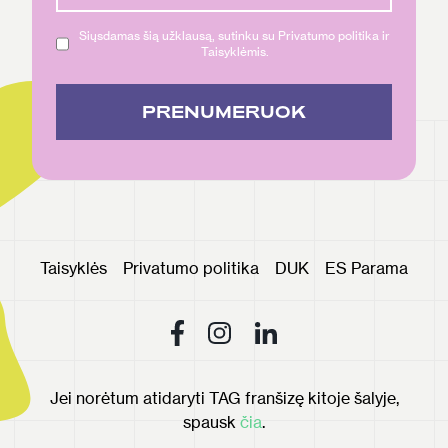
Siųsdamas šią užklausą, sutinku su Privatumo politika ir
Taisyklėmis.
PRENUMERUOK
Taisyklės
Privatumo politika
DUK
ES Parama
Jei norėtum atidaryti TAG franšizę kitoje šalyje,
spausk
čia
.