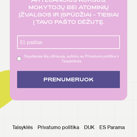
MOKYTOJŲ BEI ATOMINIŲ
ĮŽVALGOS IR ĮSPŪDŽIAI – TIESIAI
Į TAVO PAŠTO DĖŽUTĘ.
Siųsdamas šią užklausą, sutinku su Privatumo politika ir
Taisyklėmis.
PRENUMERUOK
Taisyklės
Privatumo politika
DUK
ES Parama