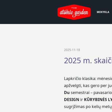
MOKYKLA
2025-11-18
2025 m. skaič
Lapkričio klasika: mėnes
apžvelgti, kas gero per ju
Du
semestrai – pavasario
DESIGN
ir
KŪRYBINĖS LY
sugrįžimas po kelių metų