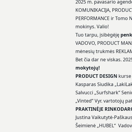
2025 m. pavasario agend
KOMUNIKACIJA, PRODUC
PERFORMANCE ir Tomo Ne
mokinys. Valio!
Tuo tarpu, įsibėgėję
penk
VADOVO, PRODUCT MANAG
mėnesių trukmės REKLAM
Bet čia dar ne viskas. 20
mokytojų!
PRODUCT DESIGN
kurse 
Kasparas Siudika „LakiLa
Salvucci „Surfshark“ Seni
„Vinted” Vyr. vartotojų pa
PRAKTINĖJE RINKODAR
Justina Vaikutytė-Paškau
Šeimienė „HUBEL“ Vadovė, 