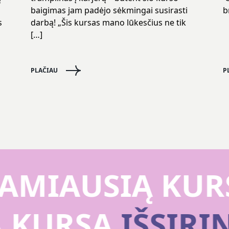
baigimas jam padėjo sėkmingai susirasti
b
s
darbą! „Šis kursas mano lūkesčius ne tik
,
[…]
PLAČIAU
P
MIAUSIĄ KURS
Ą KURSĄ
IŠSIR