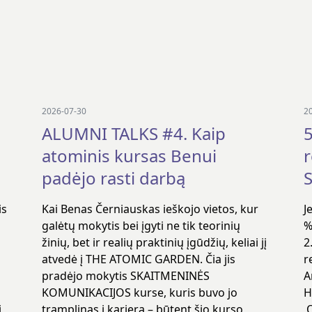
2026-07-30
2
ALUMNI TALKS #4. Kaip
5
atominis kursas Benui
padėjo rasti darbą
S
is
Kai Benas Černiauskas ieškojo vietos, kur
J
galėtų mokytis bei įgyti ne tik teorinių
%
žinių, bet ir realių praktinių įgūdžių, keliai jį
2
atvedė į THE ATOMIC GARDEN. Čia jis
r
pradėjo mokytis SKAITMENINĖS
A
KOMUNIKACIJOS kurse, kuris buvo jo
H
į
tramplinas į karjerą – būtent šio kurso
O