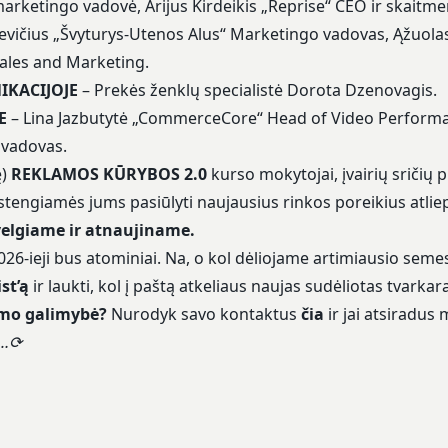
marketingo vadovė, Arijus Kirdeikis „Reprise“ CEO ir skaitm
evičius „Švyturys-Utenos Alus“ Marketingo vadovas, Ąžuol
Sales and Marketing.
IKACIJOJE
– Prekės ženklų specialistė Dorota Dzenovagis.
E
– Lina Jazbutytė „CommerceCore“ Head of Video Performan
vadovas.
ę)
REKLAMOS KŪRYBOS 2.0
kurso mokytojai, įvairių sričių p
u stengiamės jums pasiūlyti naujausius rinkos poreikius atlie
elgiame ir atnaujiname.
026-ieji bus atominiai. Na, o kol dėliojame artimiausio sem
st’ą
ir laukti, kol į paštą atkeliaus naujas sudėliotas tvarkara
imo galimybė?
Nurodyk savo kontaktus
čia
ir jai atsiradus
g…⟳