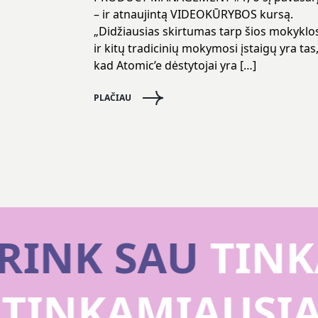
– ir atnaujintą VIDEOKŪRYBOS kursą.
„Didžiausias skirtumas tarp šios mokyklo
ir kitų tradicinių mokymosi įstaigų yra tas
kad Atomic’e dėstytojai yra […]
PLAČIAU
RINK SAU
TINKA
U
TINKAMIAUSI