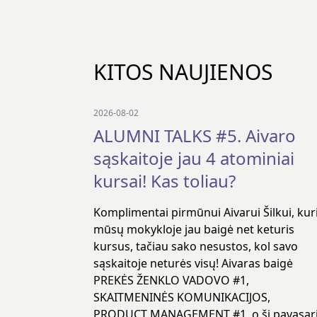
KITOS NAUJIENOS
2026-08-02
ALUMNI TALKS #5. Aivaro
sąskaitoje jau 4 atominiai
kursai! Kas toliau?
Komplimentai pirmūnui Aivarui Šilkui, kur
mūsų mokykloje jau baigė net keturis
kursus, tačiau sako nesustos, kol savo
sąskaitoje neturės visų! Aivaras baigė
PREKĖS ŽENKLO VADOVO #1,
SKAITMENINĖS KOMUNIKACIJOS,
PRODUCT MANAGEMENT #1, o šį pavasar