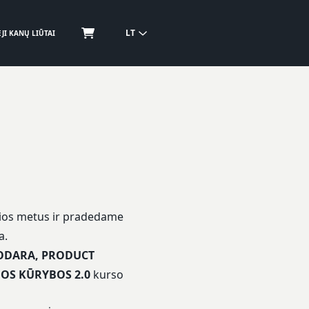
LT
JI KANŲ LIŪTAI
sios metus ir pradedame
a.
ODARA, PRODUCT
OS KŪRYBOS 2.0
kurso