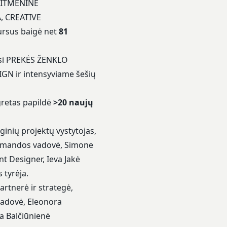
AITMENINĖ
 CREATIVE
rsus baigė net
81
si PREKĖS ŽENKLO
ir intensyviame šešių
 gretas papildė
>20 naujų
inių projektų vystytojas,
 komandos vadovė, Simone
t Designer, Ieva Jakė
 tyrėja.
rtnerė ir strategė,
vadovė, Eleonora
a Balčiūnienė