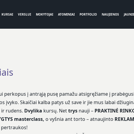
KURSAI
VERSLUI
MOKYTOJAI
ATOMINIAI
PORTFOLIO
NAUJIENOS
JAUNIE
iais
iui perkopus į antrąją pusę pamažu atsigręžiame į prabėgu
os įvyko. Skaičiai kalba patys už save ir jie mus labai džiugin
 ir rudens.
Dvylika
kursų
. Net
trys
nauji –
PRAKTINĖ RINK
GTYS masterclass,
o vyšnia ant torto – atnaujinto
REKLAM
 pertraukos!