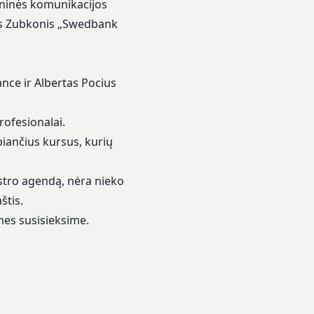
eninės komunikacijos
as Zubkonis „Swedbank
ce ir Albertas Pocius
rofesionalai.
piančius kursus, kurių
estro agendą, nėra nieko
štis.
 mes susisieksime.