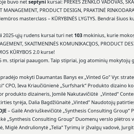
oje buvo net
septyni
kursai: PREKĖS ŽENKLO VADOVAS, SK
T MANAGEMENT, PRODUCT DESIGN, PRAKTINĖ RINKODARA,
mūros masterclass – KŪRYBINĖS LYGTYS. Bendrai šiuos ku
i
2025-ųjų rudens kursai turi net
103
mokinius, kurie moko
EMENT, SKAITMENINĖS KOMUNIKACIJOS, PRODUCT DESIGN 
OS KŪRYBOS 2.0 kurse!
25 m. stipriai paaugom. Taip stipriai, jog atominių mokytojų
pradėjo mokyti Daumantas Banys ex „Vinted Go” Vyr. strateg
ki“ CPO, Ieva Kriaučiūnienė „Surfshark“ Produkto dizaino
or produkto dizaineris, Jomilė Nakutavičiūtė „Vinted“ Conten
tirties tyrėja, Dalia Bagdžiūnaitė „Vinted” Naudotojų patirties
OJE
– Gailė Andriuškevičiūtė „Synthesis Consulting Group“ Pa
skė „Synthesis Consulting Group“ Duomenų verslo plėtros 
Miglė Andrulionytė „Telia“ Tyrimų ir įžvalgų vadovė, Jurgit