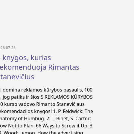
026-07-23
 knygos, kurias
rekomenduoja Rimantas
tanevičius
ei domina reklamos kūrybos pasaulis, 100
, jog patiks ir šios 5 REKLAMOS KŪRYBOS
.0 kurso vadovo Rimanto Stanevičiaus
ekomendacijos knygos! 1. P. Feldwick: The
natomy of Humbug. 2. L. Binet, S. Carter:
ow Not to Plan: 66 Ways to Screw it Up. 3.
. Wood: Lemon. How the advertising