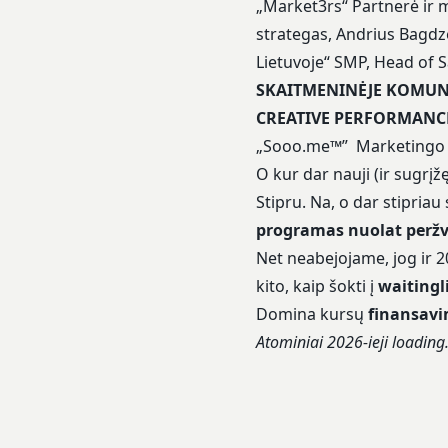
„Market3rs“ Partnerė ir 
strategas, Andrius Bagdz
Lietuvoje“ SMP, Head of 
SKAITMENINĖJE KOMUN
CREATIVE PERFORMANC
„Sooo.me™” Marketingo 
O kur dar nauji (ir sugrįž
Stipru. Na, o dar stipria
programas nuolat peržv
Net neabejojame, jog ir 2
kito, kaip šokti į
waitingli
Domina kursų
finansav
Atominiai 2026-ieji loadin