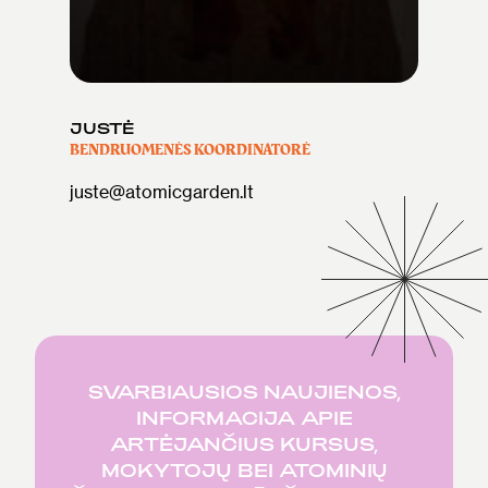
JUSTĖ
BENDRUOMENĖS KOORDINATORĖ
juste@atomicgarden.lt
SVARBIAUSIOS NAUJIENOS,
INFORMACIJA APIE
ARTĖJANČIUS KURSUS,
MOKYTOJŲ BEI ATOMINIŲ