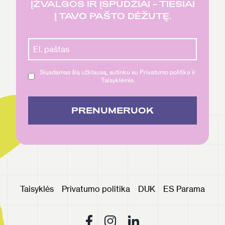
ĮŽVALGOS IR ĮSPŪDŽIAI – TIESIAI
Į TAVO PAŠTO DĖŽUTĘ.
Siųsdamas šią užklausą, sutinku su Privatumo politika ir
Taisyklėmis.
PRENUMERUOK
Taisyklės
Privatumo politika
DUK
ES Parama