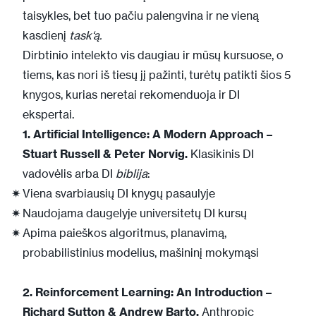
taisykles, bet tuo pačiu palengvina ir ne vieną
kasdienį
task‘ą.
Dirbtinio intelekto vis daugiau ir mūsų kursuose, o
tiems, kas nori iš tiesų jį pažinti, turėtų patikti šios 5
knygos, kurias neretai rekomenduoja ir DI
ekspertai.
1. Artificial Intelligence: A Modern Approach –
Stuart Russell & Peter Norvig.
Klasikinis DI
vadovėlis arba DI
biblija
:
Viena svarbiausių DI knygų pasaulyje
Naudojama daugelyje universitetų DI kursų
Apima paieškos algoritmus, planavimą,
probabilistinius modelius, mašininį mokymąsi
2. Reinforcement Learning: An Introduction –
Richard Sutton & Andrew Barto.
Anthropic