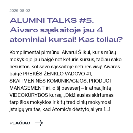
2026-08-02
ALUMNI TALKS #5.
Aivaro sąskaitoje jau 4
atominiai kursai! Kas toliau?
Komplimentai pirmūnui Aivarui Šilkui, kuris mūsų
mokykloje jau baigė net keturis kursus, tačiau sako
nesustos, kol savo sąskaitoje neturės visų! Aivaras
baigė PREKĖS ŽENKLO VADOVO #1,
SKAITMENINĖS KOMUNIKACIJOS, PRODUCT
MANAGEMENT #1, o šį pavasarį – ir atnaujintą
VIDEOKŪRYBOS kursą. „Didžiausias skirtumas
tarp šios mokyklos ir kitų tradicinių mokymosi
įstaigų yra tas, kad Atomic’e dėstytojai yra […]
PLAČIAU