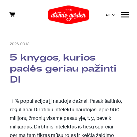
LT
2026-03-13
5 knygos, kurios
padės geriau pažinti
DI
11 % populiacijos jį naudoja dažnai. Pasak
šaltinio
,
reguliariai Dirbtiniu intelektu naudojasi apie 900
milijonų žmonių visame pasaulyje, t. y., beveik
milijardas. Dirbtinis intelektas iš tiesų sparčiai
perima tam tikras mūsų roles ir keičia žaidimo