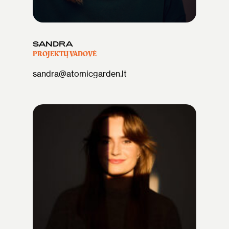
SANDRA
PROJEKTŲ VADOVĖ
sandra@atomicgarden.lt