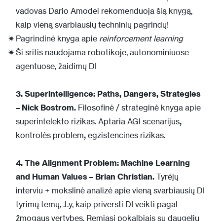
vadovas Dario Amodei rekomenduoja šią knygą,
kaip vieną svarbiausių techninių pagrindų!
Pagrindinė knyga apie
reinforcement learning
Ši sritis naudojama robotikoje, autonominiuose
agentuose, žaidimų DI
3. Superintelligence: Paths, Dangers, Strategies
– Nick Bostrom.
Filosofinė / strateginė knyga apie
superintelekto rizikas. Aptaria AGI scenarijus
,
kontrolės problem
,
egzistencines rizikas.
4. The Alignment Problem: Machine Learning
and Human Values – Brian Christian.
Tyrėjų
interviu + mokslinė analizė apie vieną svarbiausių DI
tyrimų temų, .t.y, kaip priversti DI veikti pagal
žmogaus vertybes. Remiasi pokalbiais su daugeliu