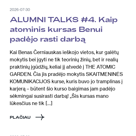
2026-07-30
ALUMNI TALKS #4. Kaip
atominis kursas Benui
padėjo rasti darbą
Kai Benas Černiauskas ieškojo vietos, kur galėtų
mokytis bei įgyti ne tik teorinių žinių, bet ir realių
praktinių įgūdžių, keliai jį atvedė į THE ATOMIC
GARDEN. Čia jis pradėjo mokytis SKAITMENINĖS
KOMUNIKACIJOS kurse, kuris buvo jo tramplinas į
karjerą – būtent šio kurso baigimas jam padėjo
sėkmingai susirasti darbą! „Šis kursas mano
lūkesčius ne tik […]
PLAČIAU