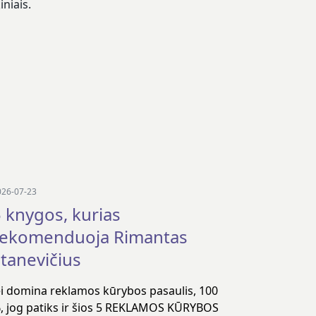
niais.
026-07-23
 knygos, kurias
rekomenduoja Rimantas
tanevičius
ei domina reklamos kūrybos pasaulis, 100
, jog patiks ir šios 5 REKLAMOS KŪRYBOS