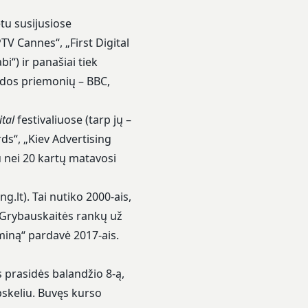
tu susijusiose
TV Cannes“, „First Digital
) ir panašiai tiek
laidos priemonių – BBC,
ital
festivaliuose (tarp jų –
s“, „Kiev Advertising
iau nei 20 kartų matavosi
ng.lt). Tai nutiko 2000-ais,
 Grybauskaitės rankų už
miną“ pardavė 2017-ais.
s prasidės balandžio 8-ą,
pskeliu. Buvęs kurso