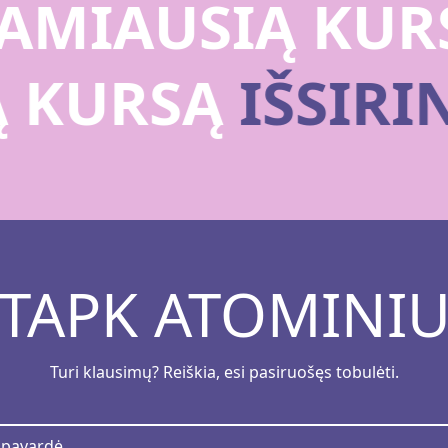
MIAUSIĄ KURS
Ą KURSĄ
IŠSIR
TAPK ATOMINI
Turi klausimų? Reiškia, esi pasiruošęs tobulėti.