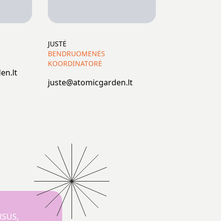
JUSTĖ
BENDRUOMENĖS
KOORDINATORĖ
en.lt
juste@atomicgarden.lt
RSUS,