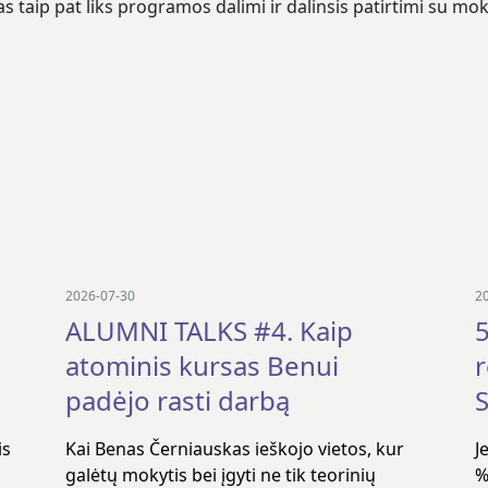
 taip pat liks programos dalimi ir dalinsis patirtimi su moki
2026-07-30
2
ALUMNI TALKS #4. Kaip
5
atominis kursas Benui
padėjo rasti darbą
S
is
Kai Benas Černiauskas ieškojo vietos, kur
J
galėtų mokytis bei įgyti ne tik teorinių
%