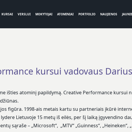
KURSAI
VERSLUI
MOKYTOJAI
ATOMINIAI
PORTFOLIO
NAUJIENOS
JAUNIE
formance kursui vadovaus Dariu
e išties atominį papildymą.
Creative Performance
kursui n
džiūnas.
trijos figūra. 1998-ais metais kartu su partneriais įkūrė int
lydere Lietuvoje 15 metų iš eilės, per šį laiką įgyvendino d
ientų sąraše – „Microsoft“, „MTV“ „Guinness“, „Heineken“, „D