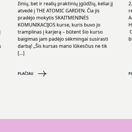
žinių, bet ir realių praktinių įgūdžių, keliai jį
2
atvedė į THE ATOMIC GARDEN. Čia jis
r
pradėjo mokytis SKAITMENINĖS
A
KOMUNIKACIJOS kurse, kuris buvo jo
H
į
tramplinas į karjerą – būtent šio kurso
O
baigimas jam padėjo sėkmingai susirasti
b
s
darbą! „Šis kursas mano lūkesčius ne tik
,
[…]
PLAČIAU
P