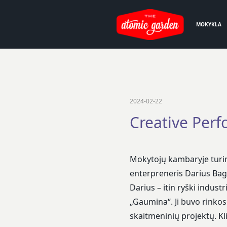
MOKYKLA
2024-02-22
Creative Per
Mokytojų kambaryje turim
enterpreneris Darius Bag
Darius – itin ryški indus
„Gaumina“. Ji buvo rinkos 
skaitmeninių projektų. Kl