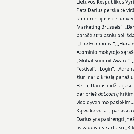
Lietuvos Respublikos Vyri
Pats Darius perskaitė vir
konferencijose bei univer
Marketing Brussels“, „Ba
parašė straipsnių bei išdal
„The Economist“, „Herald 
Atominio mokytojo sąraše
„Global Summit Award“, „
Festival“, „Login“, „Adrena
žiūri nario krėslą panaši
Be to, Darius didžiuojas
dar prieš
dot.com‘ų
kritim
viso gyvenimo pasiekimus
Ką veikė vėliau, papasako
Darius yra pasirengti įne
jis vadovaus kartu su „Ki