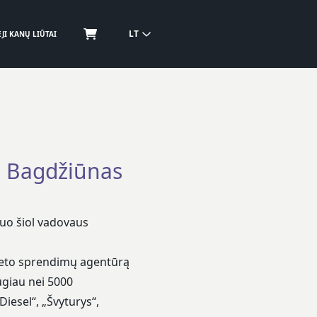
LT
JI KANŲ LIŪTAI
s Bagdžiūnas
uo šiol vadovaus
erneto sprendimų agentūrą
augiau nei 5000
iesel“, „Švyturys“,