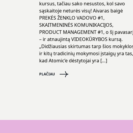
kursus, tačiau sako nesustos, kol savo
sąskaitoje neturės visų! Aivaras baigė
PREKĖS ŽENKLO VADOVO #1,
SKAITMENINĖS KOMUNIKACIJOS,
PRODUCT MANAGEMENT #1, o šį pavasar
– ir atnaujintą VIDEOKŪRYBOS kursą.
„Didžiausias skirtumas tarp šios mokyklo
ir kitų tradicinių mokymosi įstaigų yra tas
kad Atomic’e dėstytojai yra […]
PLAČIAU