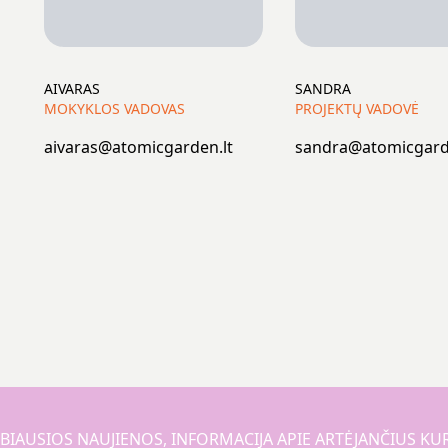
AIVARAS
SANDRA
MOKYKLOS VADOVAS
PROJEKTŲ VADOVĖ
aivaras@atomicgarden.lt
sandra@atomicgard
BIAUSIOS NAUJIENOS, INFORMACIJA APIE ARTĖJANČIUS KU