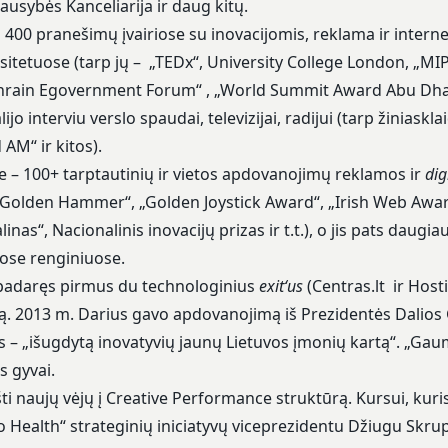
ausybės Kanceliarija ir daug kitų.
š 400 pranešimų įvairiose su inovacijomis, reklama ir interne
sitetuose (tarp jų – „TEDx“, University College London, „MIP
hrain Egovernment Forum“ , „World Summit Award Abu Dhabi“
ijo interviu verslo spaudai, televizijai, radijui (tarp žiniask
AM“ ir kitos).
 – 100+ tarptautinių ir vietos apdovanojimų reklamos ir
dig
Golden Hammer“, „Golden Joystick Award“, „Irish Web Award
linas“, Nacionalinis inovacijų prizas ir t.t.), o jis pats daug
uose renginiuose.
i padaręs pirmus du technologinius
exit‘us
(Centras.lt ir Hosti
ą. 2013 m. Darius gavo apdovanojimą iš Prezidentės Dalios
 – „išugdytą inovatyvių jaunų Lietuvos įmonių kartą“. „Gau
s gyvai.
šti naujų vėjų į Creative Performance struktūrą. Kursui, kuri
lo Health“ strateginių iniciatyvų viceprezidentu Džiugu Skru