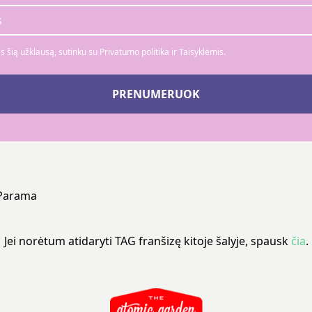
 šią užklausą, sutinku su Privatumo politika ir Taisyklėmis.
PRENUMERUOK
Parama
Jei norėtum atidaryti TAG franšizę kitoje šalyje, spausk
čia
.