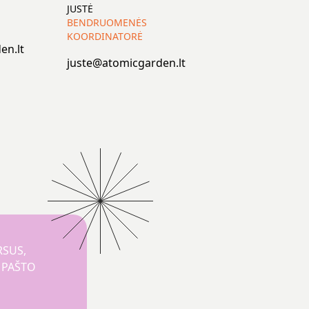
JUSTĖ
BENDRUOMENĖS
KOORDINATORĖ
en.lt
juste@atomicgarden.lt
RSUS,
O PAŠTO