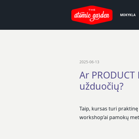
MOKYKLA
2025-06-13
Ar PRODUCT 
užduočių?
Taip, kursas turi praktin
workshop’ai pamokų met