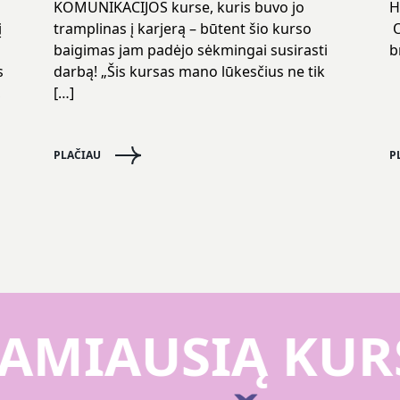
KOMUNIKACIJOS kurse, kuris buvo jo
H
į
tramplinas į karjerą – būtent šio kurso
O
baigimas jam padėjo sėkmingai susirasti
b
s
darbą! „Šis kursas mano lūkesčius ne tik
,
[…]
PLAČIAU
P
AMIAUSIĄ KUR