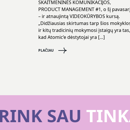
SKAITMENINĖS KOMUNIKACIJOS,
PRODUCT MANAGEMENT #1, o šį pavasar
– ir atnaujintą VIDEOKŪRYBOS kursą.
„Didžiausias skirtumas tarp šios mokyklo
ir kitų tradicinių mokymosi įstaigų yra tas
kad Atomic’e dėstytojai yra […]
PLAČIAU
RINK SAU
TINK