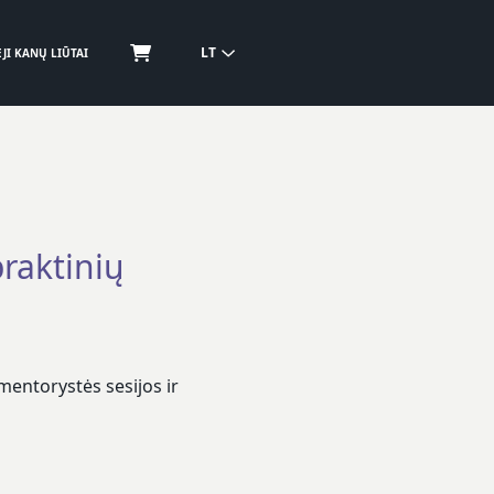
LT
JI KANŲ LIŪTAI
aktinių
mentorystės sesijos ir