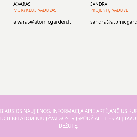
AIVARAS
SANDRA
MOKYKLOS VADOVAS
PROJEKTŲ VADOVĖ
aivaras@atomicgarden.lt
sandra@atomicgard
BIAUSIOS NAUJIENOS, INFORMACIJA APIE ARTĖJANČIUS KU
JŲ BEI ATOMINIŲ ĮŽVALGOS IR ĮSPŪDŽIAI – TIESIAI Į TAV
DĖŽUTĘ.