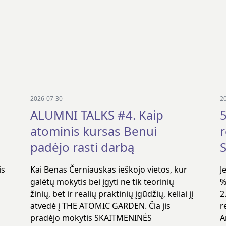
2026-07-30
2
ALUMNI TALKS #4. Kaip
5
atominis kursas Benui
padėjo rasti darbą
S
is
Kai Benas Černiauskas ieškojo vietos, kur
J
galėtų mokytis bei įgyti ne tik teorinių
%
žinių, bet ir realių praktinių įgūdžių, keliai jį
2
atvedė į THE ATOMIC GARDEN. Čia jis
r
pradėjo mokytis SKAITMENINĖS
A