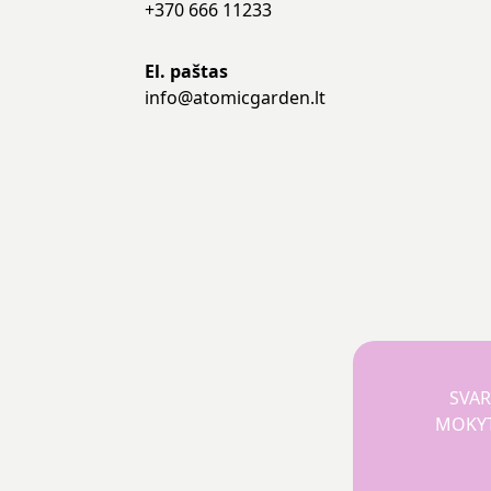
+370 666 11233
El. paštas
info@atomicgarden.lt
SVAR
MOKYTO