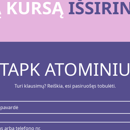
Ą KURSĄ
IŠSIR
TAPK ATOMINI
Turi klausimų? Reiškia, esi pasiruošęs tobulėti.