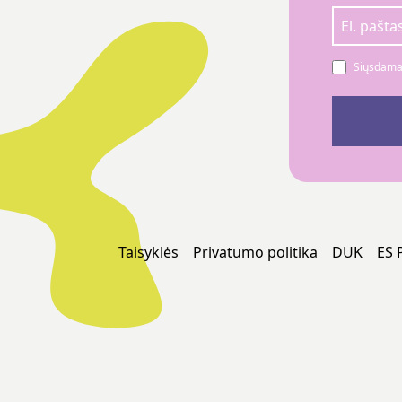
Siųsdamas
Taisyklės
Privatumo politika
DUK
ES 