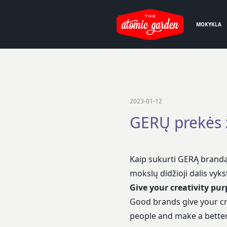
MOKYKLA
2023-01-12
GERŲ prekės 
Kaip sukurti GERĄ brand
mokslų didžioji dalis vyks
Give your creativity pur
Good brands give your cre
people and make a better