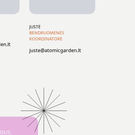
JUSTĖ
BENDRUOMENĖS
KOORDINATORĖ
en.lt
juste@atomicgarden.lt
RSUS,