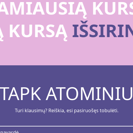
MIAUSIĄ KURS
Ą KURSĄ
IŠSIR
TAPK ATOMINI
Turi klausimų? Reiškia, esi pasiruošęs tobulėti.