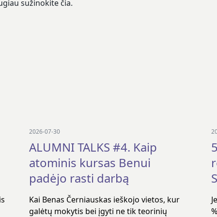
ugiau sužinokite
čia
.
2026-07-30
2
ALUMNI TALKS #4. Kaip
5
atominis kursas Benui
padėjo rasti darbą
S
is
Kai Benas Černiauskas ieškojo vietos, kur
J
galėtų mokytis bei įgyti ne tik teorinių
%