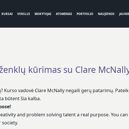
KURSAI
VERSLUI
MOKYTOJAI
ATOMINIAI
PORTFOLIO
NAUJIENOS
JAUNIE
ženklų kūrimas su Clare McNall
ą?
Kurso
vadovė Clare McNally negaili gerų patarimų. Pateiki
ta būtent šia kalba.
pose!
ativity and problem solving talent a real purpose. You can 
 society.