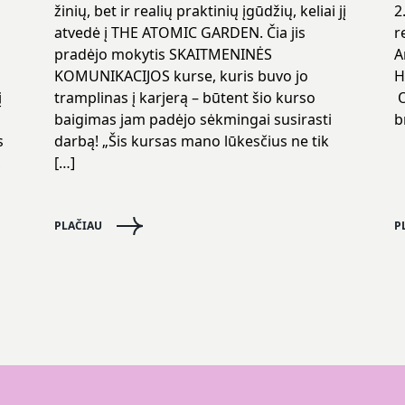
žinių, bet ir realių praktinių įgūdžių, keliai jį
2
atvedė į THE ATOMIC GARDEN. Čia jis
r
pradėjo mokytis SKAITMENINĖS
A
KOMUNIKACIJOS kurse, kuris buvo jo
H
į
tramplinas į karjerą – būtent šio kurso
O
baigimas jam padėjo sėkmingai susirasti
b
s
darbą! „Šis kursas mano lūkesčius ne tik
,
[…]
PLAČIAU
P