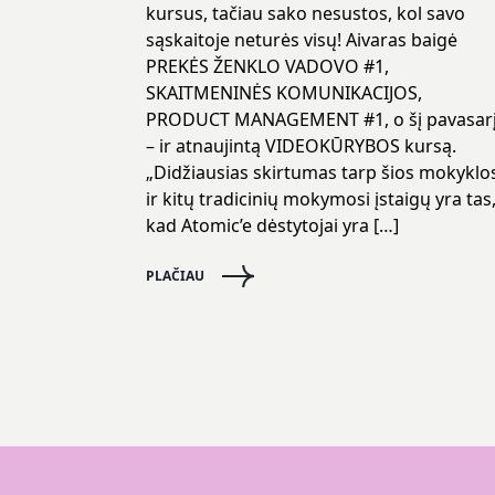
kursus, tačiau sako nesustos, kol savo
sąskaitoje neturės visų! Aivaras baigė
PREKĖS ŽENKLO VADOVO #1,
SKAITMENINĖS KOMUNIKACIJOS,
PRODUCT MANAGEMENT #1, o šį pavasar
– ir atnaujintą VIDEOKŪRYBOS kursą.
„Didžiausias skirtumas tarp šios mokyklo
ir kitų tradicinių mokymosi įstaigų yra tas
kad Atomic’e dėstytojai yra […]
PLAČIAU