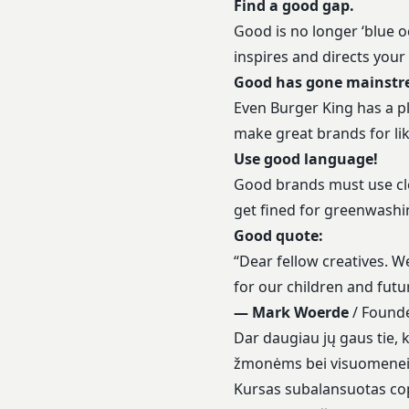
Find a good gap.
Good is no longer ‘blue o
inspires and directs your
Good has gone mainstr
Even Burger King has a pl
make great brands for like
Use good language!
Good brands must use cl
get fined for greenwashi
Good quote:
“Dear fellow creatives. W
for our children and futu
— Mark Woerde
/ Found
Dar daugiau jų gaus tie, 
žmonėms bei visuomenei
Kursas subalansuotas copy