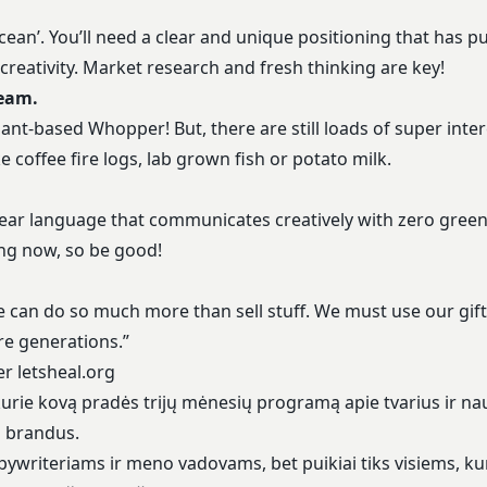
cean’. You’ll need a clear and unique positioning that has 
 creativity. Market research and fresh thinking are key!
eam.
ant-based Whopper! But, there are still loads of super inter
 coffee fire logs, lab grown fish or potato milk.
ear language that communicates creatively with zero gree
ng now, so be good!
e can do so much more than sell stuff. We must use our gift
re generations.”
er
letsheal.org
kurie kovą pradės trijų mėnesių programą apie tvarius ir na
 brandus.
writeriams ir meno vadovams, bet puikiai tiks visiems, kuri