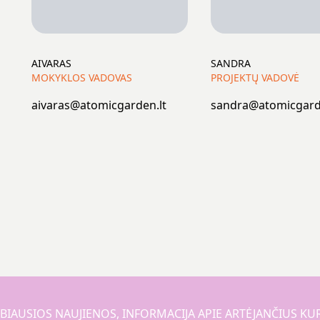
AIVARAS
SANDRA
MOKYKLOS VADOVAS
PROJEKTŲ VADOVĖ
aivaras@atomicgarden.lt
sandra@atomicgard
BIAUSIOS NAUJIENOS, INFORMACIJA APIE ARTĖJANČIUS KU