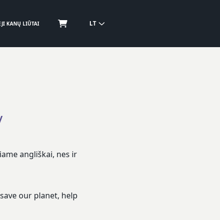
LT
JI KANŲ LIŪTAI
y
ame angliškai, nes ir
save our planet, help