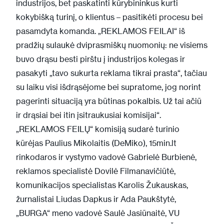
industrijos, bet paskatinti kūrybininkus kurti
kokybišką turinį, o klientus – pasitikėti procesu bei
pasamdyta komanda. „REKLAMOS FEILAI“ iš
pradžių sulaukė dviprasmiškų nuomonių: ne visiems
buvo drąsu besti pirštu į industrijos kolegas ir
pasakyti „tavo sukurta reklama tikrai prasta“, tačiau
su laiku visi išdrąsėjome bei supratome, jog norint
pagerinti situaciją yra būtinas pokalbis. Už tai ačiū
ir drąsiai bei itin įsitraukusiai komisijai“.
„REKLAMOS FEILŲ“ komisiją sudarė turinio
kūrėjas Paulius Mikolaitis (DeMiko), 15min.lt
rinkodaros ir vystymo vadovė Gabrielė Burbienė,
reklamos specialistė Dovilė Filmanavičiūtė,
komunikacijos specialistas Karolis Žukauskas,
žurnalistai Liudas Dapkus ir Ada Paukštytė,
„BURGA“ meno vadovė Saulė Jasiūnaitė, VU