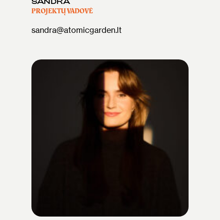
SANDRA
PROJEKTŲ VADOVĖ
sandra@atomicgarden.lt