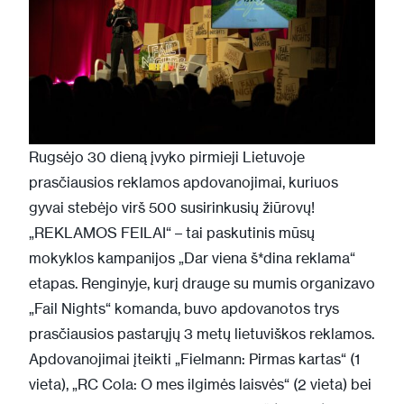
Rugsėjo 30 dieną įvyko pirmieji Lietuvoje
prasčiausios reklamos apdovanojimai, kuriuos
gyvai stebėjo virš 500 susirinkusių žiūrovų!
„REKLAMOS FEILAI“ – tai paskutinis mūsų
mokyklos kampanijos „Dar viena š*dina reklama“
etapas. Renginyje, kurį drauge su mumis organizavo
„Fail Nights“ komanda, buvo apdovanotos trys
prasčiausios pastarųjų 3 metų lietuviškos reklamos.
Apdovanojimai įteikti
„Fielmann: Pirmas kartas“
(1
vieta),
„RC Cola: O mes ilgimės laisvės“
(2 vieta) bei