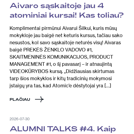
Aivaro sąskaitoje jau 4
atominiai kursai! Kas toliau?
Komplimentai pirmūnui Aivarui Šilkui, kuris mūsų
mokykloje jau baigė net keturis kursus, tačiau sako
nesustos, kol savo sąskaitoje neturės visų! Aivaras
baigė PREKĖS ŽENKLO VADOVO #1,
SKAITMENINĖS KOMUNIKACIJOS, PRODUCT
MANAGEMENT #1, o šį pavasarį – ir atnaujintą
VIDEOKŪRYBOS kursą. „Didžiausias skirtumas
tarp šios mokyklos ir kitų tradicinių mokymosi
įstaigų yra tas, kad Atomic’e dėstytojai yra […]
PLAČIAU
2026-07-30
ALUMNI TALKS #4. Kaip