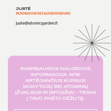
JUSTĖ
BENDRUOMENĖS KOORDINATORĖ
juste@atomicgarden.lt
SVARBIAUSIOS NAUJIENOS,
INFORMACIJA APIE
ARTĖJANČIUS KURSUS,
MOKYTOJŲ BEI ATOMINIŲ
ĮŽVALGOS IR ĮSPŪDŽIAI – TIESIAI
Į TAVO PAŠTO DĖŽUTĘ.