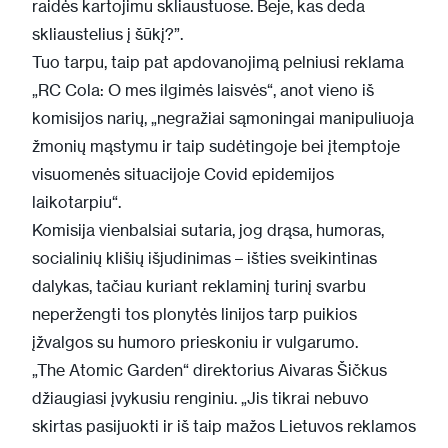
raidės kartojimu skliaustuose. Beje, kas deda
skliaustelius į šūkį?”.
Tuo tarpu, taip pat apdovanojimą pelniusi reklama
„RC Cola: O mes ilgimės laisvės“, anot vieno iš
komisijos narių, „negražiai sąmoningai manipuliuoja
žmonių mąstymu ir taip sudėtingoje bei įtemptoje
visuomenės situacijoje Covid epidemijos
laikotarpiu“.
Komisija vienbalsiai sutaria, jog drąsa, humoras,
socialinių klišių išjudinimas – išties sveikintinas
dalykas, tačiau kuriant reklaminį turinį svarbu
neperžengti tos plonytės linijos tarp puikios
įžvalgos su humoro prieskoniu ir vulgarumo.
„The Atomic Garden“ direktorius Aivaras Šičkus
džiaugiasi įvykusiu renginiu. „Jis tikrai nebuvo
skirtas pasijuokti ir iš taip mažos Lietuvos reklamos