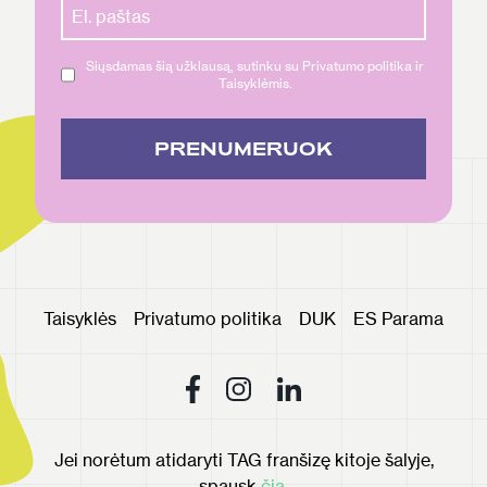
Siųsdamas šią užklausą, sutinku su Privatumo politika ir
Taisyklėmis.
PRENUMERUOK
Taisyklės
Privatumo politika
DUK
ES Parama
Jei norėtum atidaryti TAG franšizę kitoje šalyje,
spausk
čia
.