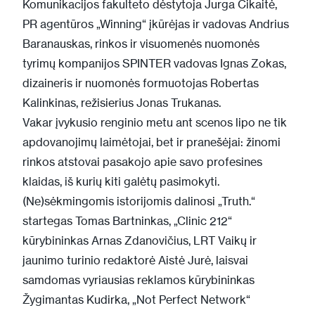
Komunikacijos fakulteto dėstytoja Jurga Čikaitė,
PR agentūros „Winning“ įkūrėjas ir vadovas Andrius
Baranauskas, rinkos ir visuomenės nuomonės
tyrimų kompanijos SPINTER vadovas Ignas Zokas,
dizaineris ir nuomonės formuotojas Robertas
Kalinkinas, režisierius Jonas Trukanas.
Vakar įvykusio renginio metu ant scenos lipo ne tik
apdovanojimų laimėtojai, bet ir pranešėjai: žinomi
rinkos atstovai pasakojo apie savo profesines
klaidas, iš kurių kiti galėtų pasimokyti.
(Ne)sėkmingomis istorijomis dalinosi „Truth.“
startegas Tomas Bartninkas, „Clinic 212“
kūrybininkas Arnas Zdanovičius, LRT Vaikų ir
jaunimo turinio redaktorė Aistė Jurė, laisvai
samdomas vyriausias reklamos kūrybininkas
Žygimantas Kudirka, „Not Perfect Network“