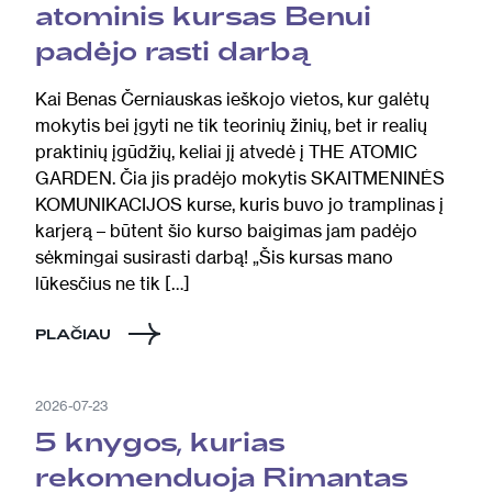
atominis kursas Benui
padėjo rasti darbą
Kai Benas Černiauskas ieškojo vietos, kur galėtų
mokytis bei įgyti ne tik teorinių žinių, bet ir realių
praktinių įgūdžių, keliai jį atvedė į THE ATOMIC
GARDEN. Čia jis pradėjo mokytis SKAITMENINĖS
KOMUNIKACIJOS kurse, kuris buvo jo tramplinas į
karjerą – būtent šio kurso baigimas jam padėjo
sėkmingai susirasti darbą! „Šis kursas mano
lūkesčius ne tik […]
PLAČIAU
2026-07-23
5 knygos, kurias
rekomenduoja Rimantas