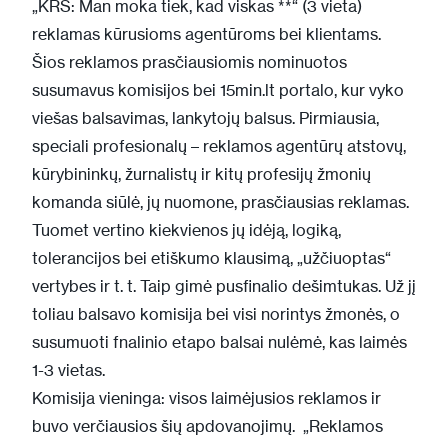
„KRS: Man moka tiek, kad viskas **“
(3 vieta)
reklamas kūrusioms agentūroms bei klientams.
Šios reklamos prasčiausiomis nominuotos
susumavus komisijos bei 15min.lt portalo, kur vyko
viešas balsavimas, lankytojų balsus. Pirmiausia,
speciali profesionalų – reklamos agentūrų atstovų,
kūrybininkų, žurnalistų ir kitų profesijų žmonių
komanda siūlė, jų nuomone, prasčiausias reklamas.
Tuomet vertino kiekvienos jų idėją, logiką,
tolerancijos bei etiškumo klausimą, „užčiuoptas“
vertybes ir t. t. Taip gimė pusfinalio dešimtukas. Už jį
toliau balsavo komisija bei visi norintys žmonės, o
susumuoti fnalinio etapo balsai nulėmė, kas laimės
1-3 vietas.
Komisija vieninga: visos laimėjusios reklamos ir
buvo verčiausios šių apdovanojimų. „Reklamos