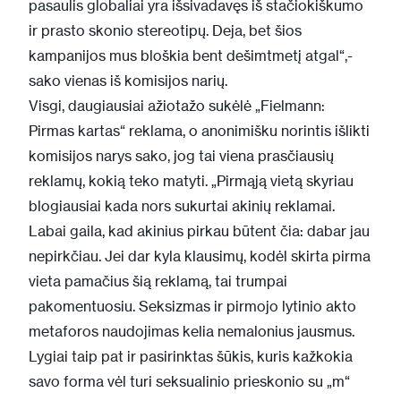
pasaulis globaliai yra išsivadavęs iš stačiokiškumo
ir prasto skonio stereotipų. Deja, bet šios
kampanijos mus bloškia bent dešimtmetį atgal“,-
sako vienas iš komisijos narių.
Visgi, daugiausiai ažiotažo sukėlė „Fielmann:
Pirmas kartas“ reklama, o anonimišku norintis išlikti
komisijos narys sako, jog tai viena prasčiausių
reklamų, kokią teko matyti. „Pirmąją vietą skyriau
blogiausiai kada nors sukurtai akinių reklamai.
Labai gaila, kad akinius pirkau būtent čia: dabar jau
nepirkčiau. Jei dar kyla klausimų, kodėl skirta pirma
vieta pamačius šią reklamą, tai trumpai
pakomentuosiu. Seksizmas ir pirmojo lytinio akto
metaforos naudojimas kelia nemalonius jausmus.
Lygiai taip pat ir pasirinktas šūkis, kuris kažkokia
savo forma vėl turi seksualinio prieskonio su „m“