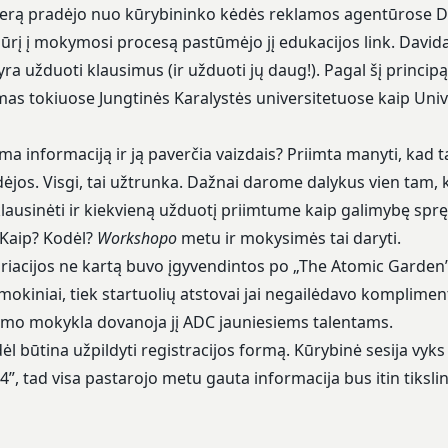
erą pradėjo nuo kūrybininko kėdės reklamos agentūrose Didž
ūrį į mokymosi procesą pastūmėjo jį edukacijos link. Davidas į
yra užduoti klausimus (ir užduoti jų daug!). Pagal šį princip
as tokiuose Jungtinės Karalystės universitetuose kaip Unive
 informaciją ir ją paverčia vaizdais? Priimta manyti, kad ta
dėjos. Visgi, tai užtrunka. Dažnai darome dalykus vien tam,
lausinėti ir kiekvieną užduotį priimtume kaip galimybę sprę
? Kaip? Kodėl?
Workshopo
metu ir mokysimės tai daryti.
ariacijos ne kartą buvo įgyvendintos po „The Atomic Garden”
kiniai, tiek startuolių atstovai jai negailėdavo komplimentų
kumo mokykla dovanoja jį ADC jauniesiems talentams.
dėl būtina užpildyti
registracijos formą
. Kūrybinė sesija vyks
4”, tad visa pastarojo metu gauta informacija bus itin tiksli