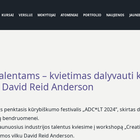
KURSAI
VERSLUI
MOKYTOJAI
ATOMINIAI
PORTFOLIO
NAUJIENOS
JAUNIE
alentams – kvietimas dalyvauti 
u David Reid Anderson
yks penktasis kūrybiškumo festivalis
„ADC*LT 2024”
, skirtas 
ių bendruomenei.
jaunuosius industrijos talentus kviesime į workshopą
„Creati
mos vilku David Reid Anderson.