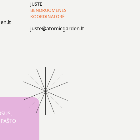
JUSTĖ
BENDRUOMENĖS
KOORDINATORĖ
en.lt
juste@atomicgarden.lt
RSUS,
O PAŠTO