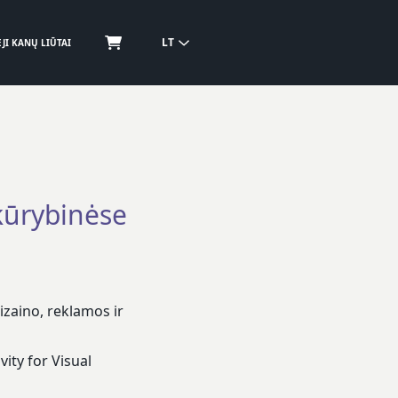
LT
JI KANŲ LIŪTAI
kūrybinėse
dizaino, reklamos ir
vity for Visual