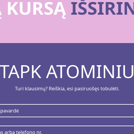
Ą KURSĄ
IŠSIR
TAPK ATOMINI
Turi klausimų? Reiškia, esi pasiruošęs tobulėti.