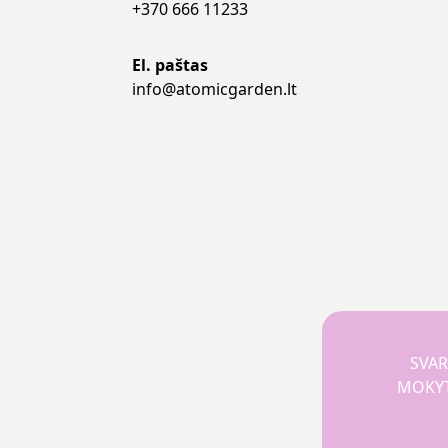
+370 666 11233
El. paštas
info@atomicgarden.lt
SVAR
MOKYTO