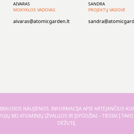
AIVARAS
SANDRA
MOKYKLOS VADOVAS
PROJEKTŲ VADOVĖ
aivaras@atomicgarden.lt
sandra@atomicgard
BIAUSIOS NAUJIENOS, INFORMACIJA APIE ARTĖJANČIUS KU
JŲ BEI ATOMINIŲ ĮŽVALGOS IR ĮSPŪDŽIAI – TIESIAI Į TAV
DĖŽUTĘ.