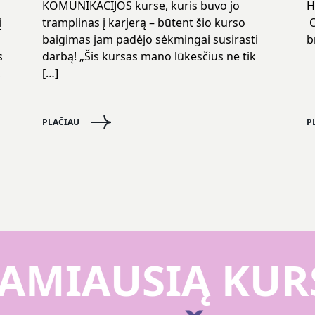
KOMUNIKACIJOS kurse, kuris buvo jo
H
į
tramplinas į karjerą – būtent šio kurso
O
baigimas jam padėjo sėkmingai susirasti
b
s
darbą! „Šis kursas mano lūkesčius ne tik
,
[…]
PLAČIAU
P
AMIAUSIĄ KUR