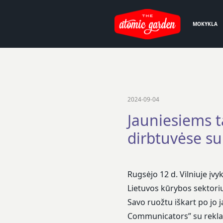
MOKYKLA
2024-09-04
Jauniesiems t
dirbtuvėse s
Rugsėjo 12 d. Vilniuje įv
Lietuvos kūrybos sektor
Savo ruožtu iškart po jo 
Communicators”
su rekla