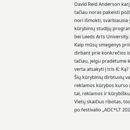
David Reid Anderson karj
tačiau noras pakeisti poži
nori išmokti, svarbiausia 
kūrybinių studijų program
bei Leeds Arts University.
Kaip mūsų smegenys priima
dirbant prie konkrečios i
tačiau, jeigu pradėtume k
verta atsakyti į tris K: Ką
Šių kūrybinių dirbtuvių v
reklamos kūrybos kurso mo
tai, reklamos ir kūrybiš
Vietų skaičius ribotas, to
po festivalio „ADC*LT 202