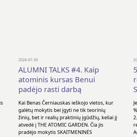
2026-07-30
2
ALUMNI TALKS #4. Kaip
5
atominis kursas Benui
padėjo rasti darbą
S
is
Kai Benas Černiauskas ieškojo vietos, kur
J
galėtų mokytis bei įgyti ne tik teorinių
%
žinių, bet ir realių praktinių įgūdžių, keliai jį
2
atvedė į THE ATOMIC GARDEN. Čia jis
r
pradėjo mokytis SKAITMENINĖS
A