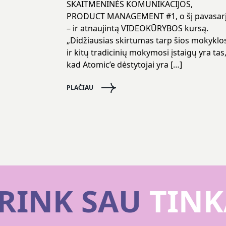
SKAITMENINĖS KOMUNIKACIJOS,
PRODUCT MANAGEMENT #1, o šį pavasar
– ir atnaujintą VIDEOKŪRYBOS kursą.
„Didžiausias skirtumas tarp šios mokyklo
ir kitų tradicinių mokymosi įstaigų yra tas
kad Atomic’e dėstytojai yra […]
PLAČIAU
RINK SAU
TINK