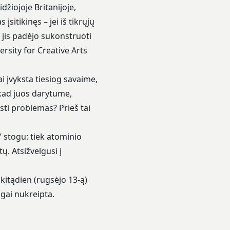
iojoje Britanijoje,
sitikinęs – jei iš tikrųjų
ą jis padėjo sukonstruoti
rsity for Creative Arts
i įvyksta tiesiog savaime,
 kad juos darytume,
sti problemas? Prieš tai
 stogu: tiek atominio
. Atsižvelgusi į
 kitądien (rugsėjo 13-ą)
ngai nukreipta.