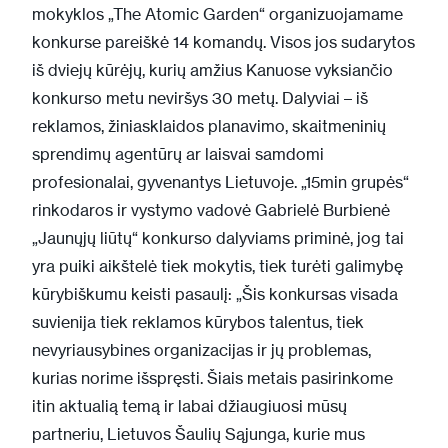
mokyklos „The Atomic Garden“ organizuojamame
konkurse pareiškė 14 komandų. Visos jos sudarytos
iš dviejų kūrėjų, kurių amžius Kanuose vyksiančio
konkurso metu neviršys 30 metų. Dalyviai – iš
reklamos, žiniasklaidos planavimo, skaitmeninių
sprendimų agentūrų ar laisvai samdomi
profesionalai, gyvenantys Lietuvoje. „15min grupės“
rinkodaros ir vystymo vadovė Gabrielė Burbienė
„Jaunųjų liūtų“ konkurso dalyviams priminė, jog tai
yra puiki aikštelė tiek mokytis, tiek turėti galimybę
kūrybiškumu keisti pasaulį: „Šis konkursas visada
suvienija tiek reklamos kūrybos talentus, tiek
nevyriausybines organizacijas ir jų problemas,
kurias norime išspręsti. Šiais metais pasirinkome
itin aktualią temą ir labai džiaugiuosi mūsų
partneriu, Lietuvos Šaulių Sąjunga, kurie mus