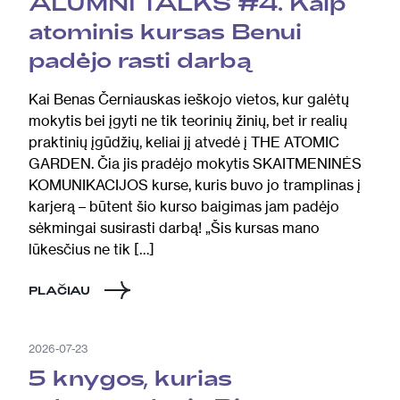
ALUMNI TALKS #4. Kaip
atominis kursas Benui
padėjo rasti darbą
Kai Benas Černiauskas ieškojo vietos, kur galėtų
mokytis bei įgyti ne tik teorinių žinių, bet ir realių
praktinių įgūdžių, keliai jį atvedė į THE ATOMIC
GARDEN. Čia jis pradėjo mokytis SKAITMENINĖS
KOMUNIKACIJOS kurse, kuris buvo jo tramplinas į
karjerą – būtent šio kurso baigimas jam padėjo
sėkmingai susirasti darbą! „Šis kursas mano
lūkesčius ne tik […]
PLAČIAU
2026-07-23
5 knygos, kurias