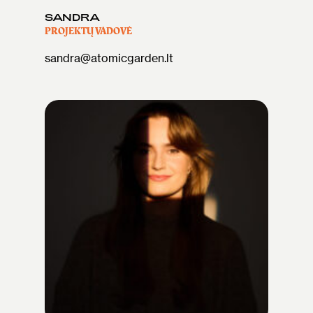
SANDRA
PROJEKTŲ VADOVĖ
sandra@atomicgarden.lt