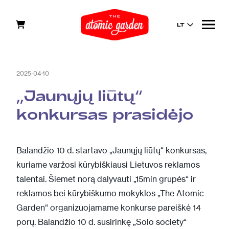
LT
2025-04-10
,,Jaunųjų liūtų“
konkursas prasidėjo
Balandžio 10 d. startavo „Jaunųjų liūtų“ konkursas,
kuriame varžosi kūrybiškiausi Lietuvos reklamos
talentai. Šiemet norą dalyvauti „15min grupės“ ir
reklamos bei kūrybiškumo mokyklos „The Atomic
Garden“ organizuojamame konkurse pareiškė 14
porų. Balandžio 10 d. susirinkę „Solo society“