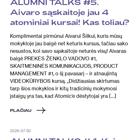
ALUMNI TALKS #5.
Aivaro sąskaitoje jau 4
atominiai kursai! Kas toliau?
Komplimentai pirmūnui Aivarui Šilkui, kuris mūsų
mokykloje jau baigė net keturis kursus, tačiau sako
nesustos, kol savo sąskaitoje neturės visų! Aivaras
baigė PREKĖS ŽENKLO VADOVO #1,
SKAITMENINĖS KOMUNIKACIJOS, PRODUCT
MANAGEMENT #1, o šį pavasarį – ir atnaujintą
VIDEOKŪRYBOS kursą. „Didžiausias skirtumas
tarp šios mokyklos ir kitų tradicinių mokymosi
įstaigų yra tas, kad Atomic’e dėstytojai yra […]
PLAČIAU
2026-07-30