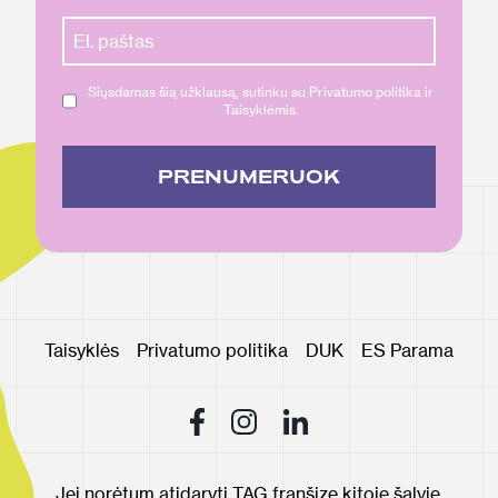
Siųsdamas šią užklausą, sutinku su Privatumo politika ir
Taisyklėmis.
PRENUMERUOK
Taisyklės
Privatumo politika
DUK
ES Parama
Jei norėtum atidaryti TAG franšizę kitoje šalyje,