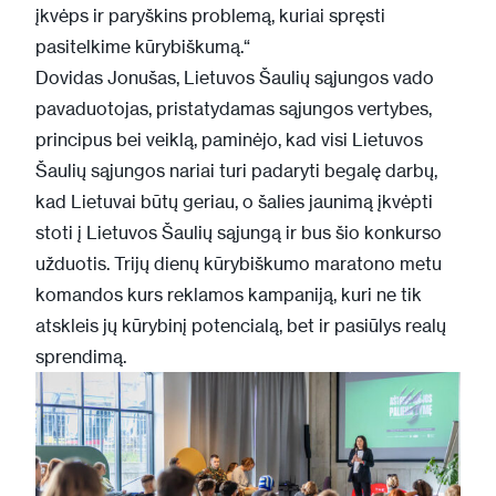
įkvėps ir paryškins problemą, kuriai spręsti
pasitelkime kūrybiškumą.“
Dovidas Jonušas, Lietuvos Šaulių sąjungos vado
pavaduotojas, pristatydamas sąjungos vertybes,
principus bei veiklą, paminėjo, kad visi Lietuvos
Šaulių sąjungos nariai turi padaryti begalę darbų,
kad Lietuvai būtų geriau, o šalies jaunimą įkvėpti
stoti į Lietuvos Šaulių sąjungą ir bus šio konkurso
užduotis. Trijų dienų kūrybiškumo maratono metu
komandos kurs reklamos kampaniją, kuri ne tik
atskleis jų kūrybinį potencialą, bet ir pasiūlys realų
sprendimą.