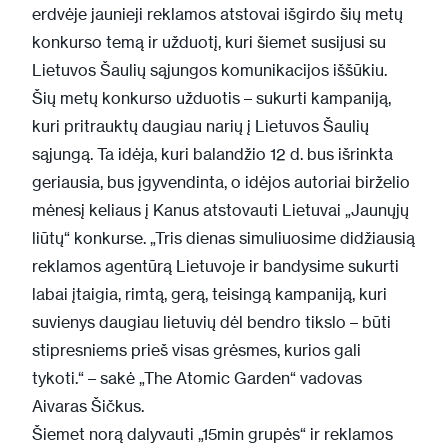
erdvėje jaunieji reklamos atstovai išgirdo šių metų
konkurso temą ir užduotį, kuri šiemet susijusi su
Lietuvos Šaulių sąjungos komunikacijos iššūkiu.
Šių metų konkurso užduotis – sukurti kampaniją,
kuri pritrauktų daugiau narių į Lietuvos Šaulių
sąjungą. Ta idėja, kuri balandžio 12 d. bus išrinkta
geriausia, bus įgyvendinta, o idėjos autoriai birželio
mėnesį keliaus į Kanus atstovauti Lietuvai „Jaunųjų
liūtų“ konkurse. „Tris dienas simuliuosime didžiausią
reklamos agentūrą Lietuvoje ir bandysime sukurti
labai įtaigia, rimtą, gerą, teisingą kampaniją, kuri
suvienys daugiau lietuvių dėl bendro tikslo – būti
stipresniems prieš visas grėsmes, kurios gali
tykoti.“ – sakė „The Atomic Garden“ vadovas
Aivaras Šičkus.
Šiemet norą dalyvauti „15min grupės“ ir reklamos