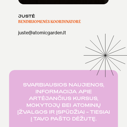
JUSTĖ
BENDRUOMENĖS KOORDINATORĖ
juste@atomicgarden.lt
SVARBIAUSIOS NAUJIENOS,
INFORMACIJA APIE
ARTĖJANČIUS KURSUS,
MOKYTOJŲ BEI ATOMINIŲ
ĮŽVALGOS IR ĮSPŪDŽIAI – TIESIAI
Į TAVO PAŠTO DĖŽUTĘ.