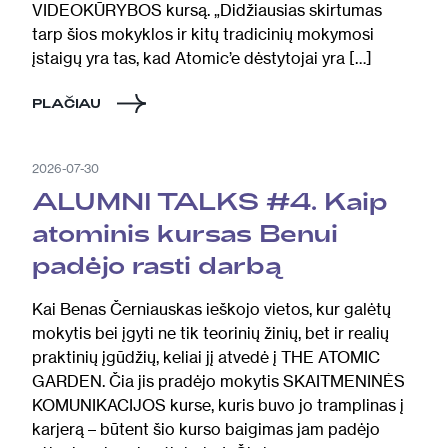
VIDEOKŪRYBOS kursą. „Didžiausias skirtumas
tarp šios mokyklos ir kitų tradicinių mokymosi
įstaigų yra tas, kad Atomic’e dėstytojai yra […]
PLAČIAU
2026-07-30
ALUMNI TALKS #4. Kaip
atominis kursas Benui
padėjo rasti darbą
Kai Benas Černiauskas ieškojo vietos, kur galėtų
mokytis bei įgyti ne tik teorinių žinių, bet ir realių
praktinių įgūdžių, keliai jį atvedė į THE ATOMIC
GARDEN. Čia jis pradėjo mokytis SKAITMENINĖS
KOMUNIKACIJOS kurse, kuris buvo jo tramplinas į
karjerą – būtent šio kurso baigimas jam padėjo