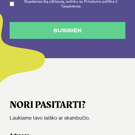
Siųsdamas šią užklausą, sutinku su Privatumo politika ir
Taisyklėmis.
SUSISIEK
NORI PASITARTI?
Laukiame tavo laiško ar skambučio.