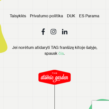
Taisyklės
Privatumo politika
DUK
ES Parama
Jei norėtum atidaryti TAG franšizę kitoje šalyje,
spausk
čia
.