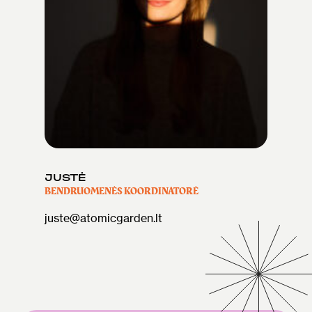
JUSTĖ
BENDRUOMENĖS KOORDINATORĖ
juste@atomicgarden.lt