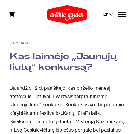
LT
2025-04-14
Kas laimėjo ,,Jaunųjų
liūtų“ konkursą?
Balandžio 12 d. paaiškėjo, kas birželio mėnesį
atstovaus Lietuvai ir varžysis tarptautiniame
„Jaunųjų liūtų“ konkurse. Konkursas yra tarptautinio
kūrybiškumo festivalio „Kanų liūtai“ dalis.
Sveikiname laimėtojų duetą – Viktoriją Kazlauskaitę
ir Evą Cesiulevičiūtę išplėšus pergalę bei pasiūlius