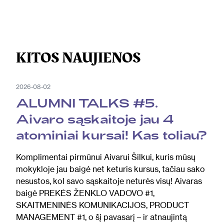
KITOS NAUJIENOS
2026-08-02
ALUMNI TALKS #5.
Aivaro sąskaitoje jau 4
atominiai kursai! Kas toliau?
Komplimentai pirmūnui Aivarui Šilkui, kuris mūsų
mokykloje jau baigė net keturis kursus, tačiau sako
nesustos, kol savo sąskaitoje neturės visų! Aivaras
baigė PREKĖS ŽENKLO VADOVO #1,
SKAITMENINĖS KOMUNIKACIJOS, PRODUCT
MANAGEMENT #1, o šį pavasarį – ir atnaujintą