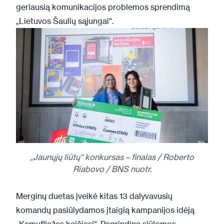
geriausią komunikacijos problemos sprendimą
„Lietuvos Šaulių sąjungai“.
„Jaunųjų liūtų“ konkursas – finalas / Roberto
Riabovo / BNS nuotr.
Merginų duetas įveikė kitas 13 dalyvavusių
komandų pasiūlydamos įtaigią kampanijos idėją
„Kamufliažas keičiasi“. Pagrindinę siūlomos