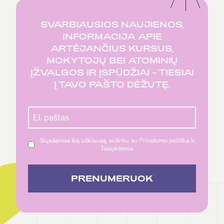
SVARBIAUSIOS NAUJIENOS,
INFORMACIJA APIE
ARTĖJANČIUS KURSUS,
MOKYTOJŲ BEI ATOMINIŲ
ĮŽVALGOS IR ĮSPŪDŽIAI – TIESIAI
Į TAVO PAŠTO DĖŽUTĘ.
Siųsdamas šią užklausą, sutinku su Privatumo politika ir
Taisyklėmis.
PRENUMERUOK