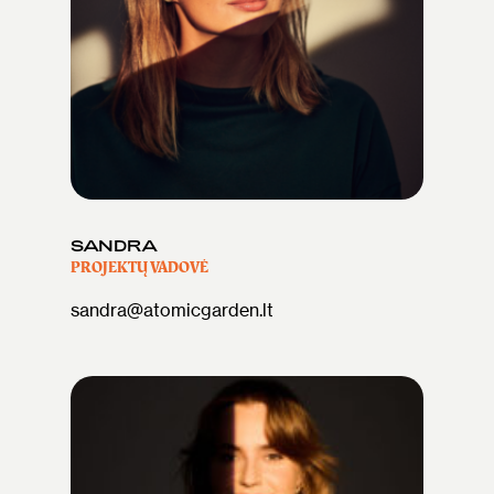
SANDRA
PROJEKTŲ VADOVĖ
sandra@atomicgarden.lt