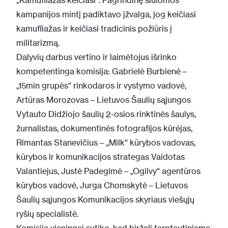
kampanijos mintį padiktavo įžvalga, jog keičiasi
kamufliažas ir keičiasi tradicinis požiūris į
militarizmą.
Dalyvių darbus vertino ir laimėtojus išrinko
kompetentinga komisija: Gabrielė Burbienė –
„15min grupės“ rinkodaros ir vystymo vadovė,
Artūras Morozovas – Lietuvos Šaulių sąjungos
Vytauto Didžiojo šaulių 2-osios rinktinės šaulys,
žurnalistas, dokumentinės fotografijos kūrėjas,
Rimantas Stanevičius – „Milk“ kūrybos vadovas,
kūrybos ir komunikacijos strategas Vaidotas
Valantiejus, Justė Padegimė – „Ogilvy“ agentūros
kūrybos vadovė, Jurga Chomskytė – Lietuvos
Šaulių sąjungos Komunikacijos skyriaus viešųjų
ryšių specialistė.
Komisija vieningai sutiko, kad birželį tarptautiniame