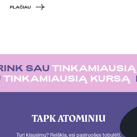
PLAČIAU
RINK SAU
TINKAMIAUSIĄ
U
TINKAMIAUSIĄ KURSĄ
TAPK ATOMINIU
Turi klausimų? Reiškia, esi pasiruošęs tobulėti.