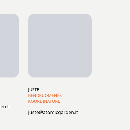
JUSTĖ
BENDRUOMENĖS
KOORDINATORĖ
en.lt
juste@atomicgarden.lt