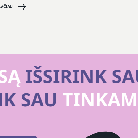
LAČIAU
Ą
IŠSIRINK SA
INK SAU
TINKA