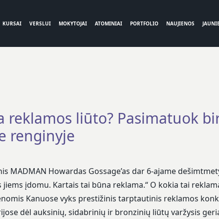
KURSAI
VERSLUI
MOKYTOJAI
ATOMINIAI
PORTFOLIO
NAUJIENOS
JAUNIE
ra reklamos liūto? Pasimatuok bir
renginyje
inis MADMAN Howardas Gossage’as dar 6-ajame dešimtmety
as jiems įdomu. Kartais tai būna reklama.“ O kokia tai reklam
ienomis Kanuose vyks prestižinis tarptautinis reklamos kon
jose dėl auksinių, sidabrinių ir bronzinių liūtų varžysis ger