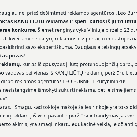
 daugiau nei prieš dešimtmetį reklamos agentūros „Leo Burn
inktas KANŲ LIŪTŲ reklamas ir spėti, kurios iš jų triumfu
iame konkurse.
Šiemet renginys vyks Vilniuje birželio 22 d.
uti kviečiami ne patyrę reklamos ekspertai, o industrijos na
ir pasitikrinti savo ekspertiškumą. Daugiausia teisingų ats
tas prizas!
 reklamų
, kurias iš gausybės į liūtą pretenduojančių darbų 
so
vadovas bei vienas iš KANŲ LIŪTŲ reklamų peržiūrų Lietu
is dirbo reklamos agentūros LEO BURNETT kūrybininku!
us nesistengsime išmokyti sukurti reklamą, bet leisime jiems 
ai”.
Aivaras. „Smagu, kad tokioje mažoje šalies rinkoje yra toks d
ausių reklamų iš viso pasaulio peržiūra ir bandymas jas vert
erto akimis, yra smagi ir kartu edukacinė veikla, leidžianti