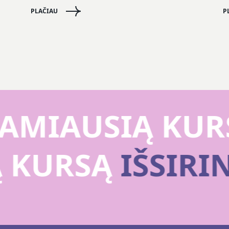
PLAČIAU
P
AMIAUSIĄ KURS
Ą KURSĄ
IŠSIR