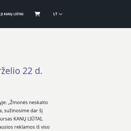
LT
JI KANŲ LIŪTAI
želio 22 d.
je: „Žmonės neskaito
a, sužinosime dar šį
kursas KANŲ LIŪTAI,
iausios reklamos iš viso