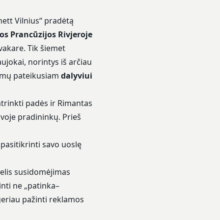
ett Vilnius“ pradėtą
os Prancūzijos Rivjeroje
 vakare. Tik šiemet
ujokai, norintys iš arčiau
akymų pateikusiam
dalyviui
atrinkti padės ir Rimantas
voje pradininkų. Prieš
pasitikrinti savo uoslę
idelis susidomėjimas
inti ne „patinka–
 geriau pažinti reklamos