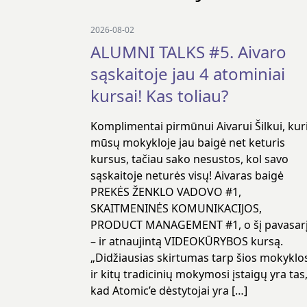
2026-08-02
ALUMNI TALKS #5. Aivaro
sąskaitoje jau 4 atominiai
kursai! Kas toliau?
Komplimentai pirmūnui Aivarui Šilkui, kur
mūsų mokykloje jau baigė net keturis
kursus, tačiau sako nesustos, kol savo
sąskaitoje neturės visų! Aivaras baigė
PREKĖS ŽENKLO VADOVO #1,
SKAITMENINĖS KOMUNIKACIJOS,
PRODUCT MANAGEMENT #1, o šį pavasar
– ir atnaujintą VIDEOKŪRYBOS kursą.
„Didžiausias skirtumas tarp šios mokyklo
ir kitų tradicinių mokymosi įstaigų yra tas
kad Atomic’e dėstytojai yra […]