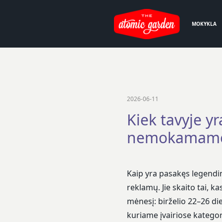
MOKYKLA
2026-06-11
Kiek tavyje y
nemokamame 
Kaip yra pasakęs legend
reklamų. Jie skaito tai, k
mėnesį: birželio 22–26 d
kuriame įvairiose kategori