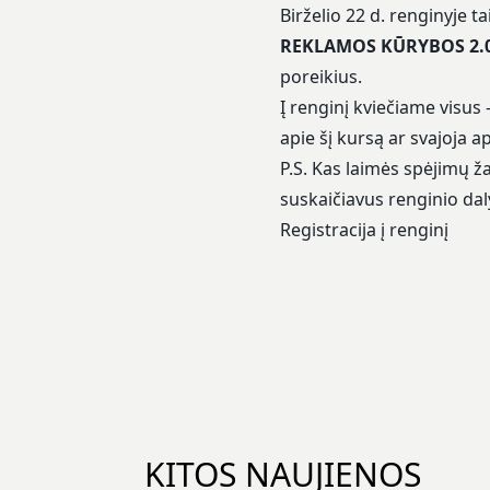
Birželio 22 d. renginyje t
REKLAMOS KŪRYBOS 2.
poreikius.
Į renginį kviečiame visus 
apie šį kursą ar svajoja a
P.S. Kas laimės spėjimų ž
suskaičiavus renginio dal
Registracija į renginį
KITOS NAUJIENOS