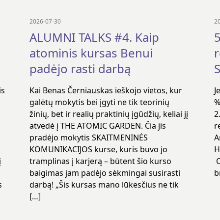
2026-07-30
2
ALUMNI TALKS #4. Kaip
5
atominis kursas Benui
padėjo rasti darbą
S
is
Kai Benas Černiauskas ieškojo vietos, kur
J
galėtų mokytis bei įgyti ne tik teorinių
%
žinių, bet ir realių praktinių įgūdžių, keliai jį
2
atvedė į THE ATOMIC GARDEN. Čia jis
r
pradėjo mokytis SKAITMENINĖS
A
KOMUNIKACIJOS kurse, kuris buvo jo
H
į
tramplinas į karjerą – būtent šio kurso
O
baigimas jam padėjo sėkmingai susirasti
b
s
darbą! „Šis kursas mano lūkesčius ne tik
,
[…]