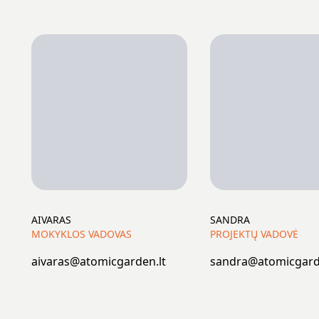
AIVARAS
SANDRA
MOKYKLOS VADOVAS
PROJEKTŲ VADOVĖ
aivaras@atomicgarden.lt
sandra@atomicgard