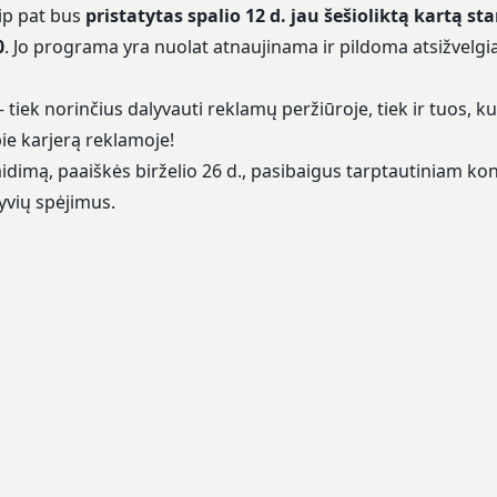
aip pat bus
pristatytas spalio 12 d. jau šešioliktą kartą st
0
. Jo programa yra nuolat atnaujinama ir pildoma atsižvelgi
– tiek norinčius dalyvauti reklamų peržiūroje, tiek ir tuos, k
pie karjerą reklamoje!
aidimą, paaiškės birželio 26 d., pasibaigus tarptautiniam ko
yvių spėjimus.