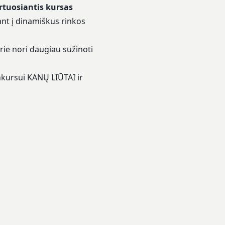
artuosiantis kursas
ant į dinamiškus rinkos
urie nori daugiau sužinoti
nkursui KANŲ LIŪTAI ir