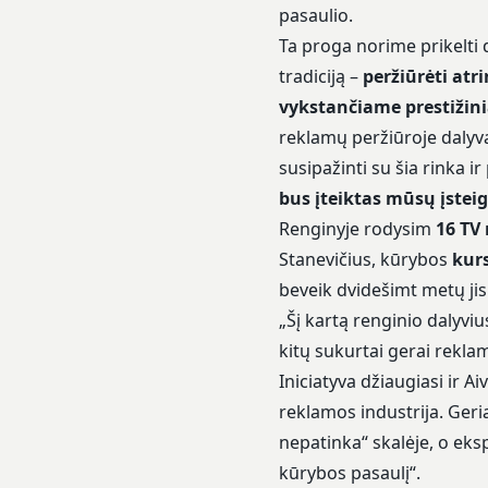
pasaulio.
Ta proga norime prikelti
tradiciją –
peržiūrėti atr
vykstančiame prestižin
reklamų peržiūroje dalyva
susipažinti su šia rinka 
bus įteiktas mūsų įsteig
Renginyje rodysim
16 TV
Stanevičius, kūrybos
kur
beveik dvidešimt metų j
„Šį kartą renginio dalyvi
kitų sukurtai gerai reklam
Iniciatyva džiaugiasi ir 
reklamos industrija. Geri
nepatinka“ skalėje, o eksp
kūrybos pasaulį“.