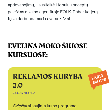
apdovanojimų, ji susitelkė į tobulų konceptų
paieškas dizaino agentūroje FOLK. Dabar karjerą
tęsia darbuodamasi savarankiškai.
EVELINA MOKO ŠIUOSE
KURSUOSE:
REKLAMOS KŪRYBA
EARLY
BIRDS
2.0
2026-10-12
Šviežiai
atnaujinta kurso programa