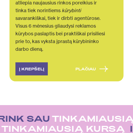
atliepia naujausius rinkos poreikius ir
tinka tiek norintiems
kūrybinti
savarankiškai, tiek ir dirbti agentūrose.
Visus 6 mėnesius gliaudysi reklamos
kūrybos paslaptis bei praktiškai prisiliesi
prie to, kas vyksta įprastą kūrybininko
darbo dieną.
Į KREPŠELĮ
PLAČIAU
RINK SAU
TINKAMIAUSIĄ
U
TINKAMIAUSIĄ KURSĄ