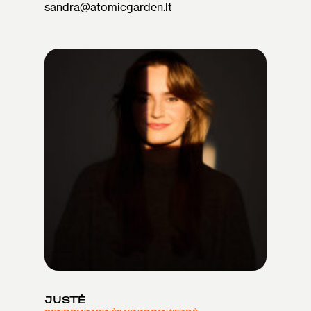
sandra@atomicgarden.lt
JUSTĖ