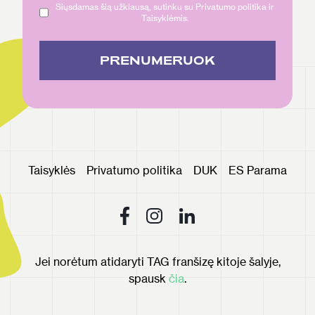
Siųsdamas šią užklausą, sutinku su Privatumo politika ir
Taisyklėmis.
PRENUMERUOK
Taisyklės
Privatumo politika
DUK
ES Parama
Jei norėtum atidaryti TAG franšizę kitoje šalyje,
spausk
čia
.