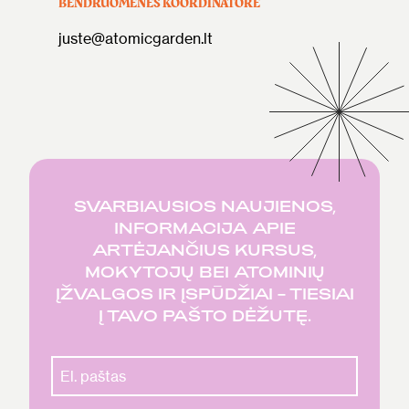
BENDRUOMENĖS KOORDINATORĖ
juste@atomicgarden.lt
SVARBIAUSIOS NAUJIENOS,
INFORMACIJA APIE
ARTĖJANČIUS KURSUS,
MOKYTOJŲ BEI ATOMINIŲ
ĮŽVALGOS IR ĮSPŪDŽIAI – TIESIAI
Į TAVO PAŠTO DĖŽUTĘ.