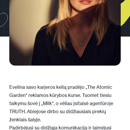
Evelina savo karjeros kelią pradėjo „The Atomic
Garden“ reklamos kūrybos kurse. Tuomet tiesiu
taikymu šovė į „Milk“, o vėliau įsitaisė agentūroje
TRUTH. Abiejose dirbo su didžiausiais prekių
ženklais šalyje.
Padirbėjusi su didžiąja komunikacija ir laimėjusi