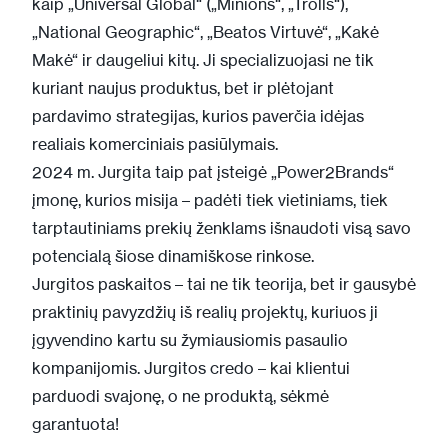
kaip „Universal Global“ („Minions“, „Trolls“),
„National Geographic“, „Beatos Virtuvė“, „Kakė
Makė“ ir daugeliui kitų. Ji specializuojasi ne tik
kuriant naujus produktus, bet ir plėtojant
pardavimo strategijas, kurios paverčia idėjas
realiais komerciniais pasiūlymais.
2024 m. Jurgita taip pat įsteigė „Power2Brands“
įmonę, kurios misija – padėti tiek vietiniams, tiek
tarptautiniams prekių ženklams išnaudoti visą savo
potencialą šiose dinamiškose rinkose.
Jurgitos paskaitos – tai ne tik teorija, bet ir gausybė
praktinių pavyzdžių iš realių projektų, kuriuos ji
įgyvendino kartu su žymiausiomis pasaulio
kompanijomis. Jurgitos credo – kai klientui
parduodi svajonę, o ne produktą, sėkmė
garantuota!