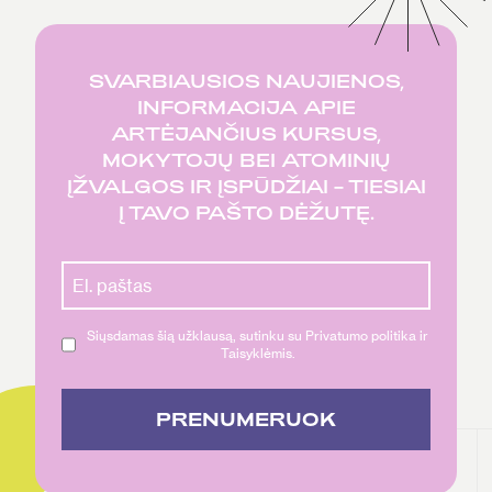
SVARBIAUSIOS NAUJIENOS,
INFORMACIJA APIE
ARTĖJANČIUS KURSUS,
MOKYTOJŲ BEI ATOMINIŲ
ĮŽVALGOS IR ĮSPŪDŽIAI – TIESIAI
Į TAVO PAŠTO DĖŽUTĘ.
Siųsdamas šią užklausą, sutinku su Privatumo politika ir
Taisyklėmis.
PRENUMERUOK