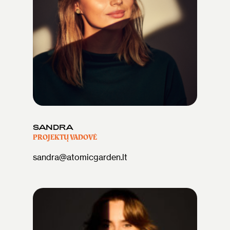
SANDRA
PROJEKTŲ VADOVĖ
sandra@atomicgarden.lt