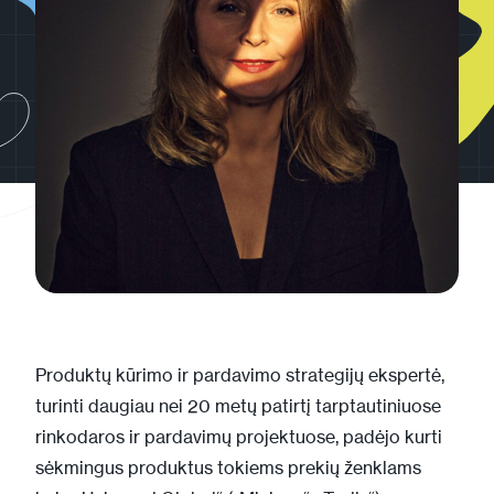
Produktų kūrimo ir pardavimo strategijų ekspertė,
turinti daugiau nei 20 metų patirtį tarptautiniuose
rinkodaros ir pardavimų projektuose, padėjo kurti
sėkmingus produktus tokiems prekių ženklams