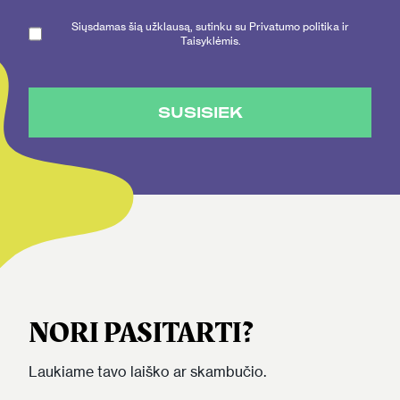
Siųsdamas šią užklausą, sutinku su Privatumo politika ir
Taisyklėmis.
SUSISIEK
NORI PASITARTI?
Laukiame tavo laiško ar skambučio.