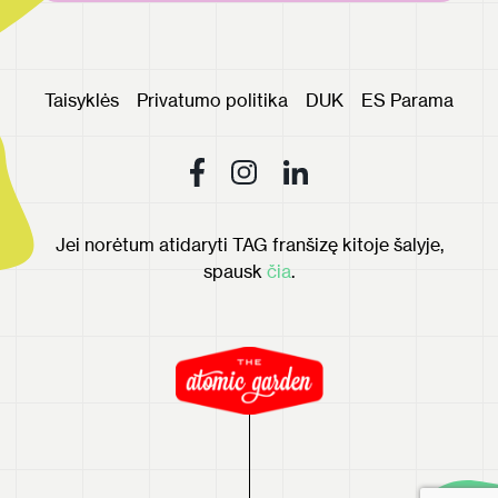
Taisyklės
Privatumo politika
DUK
ES Parama
Jei norėtum atidaryti TAG franšizę kitoje šalyje,
spausk
čia
.