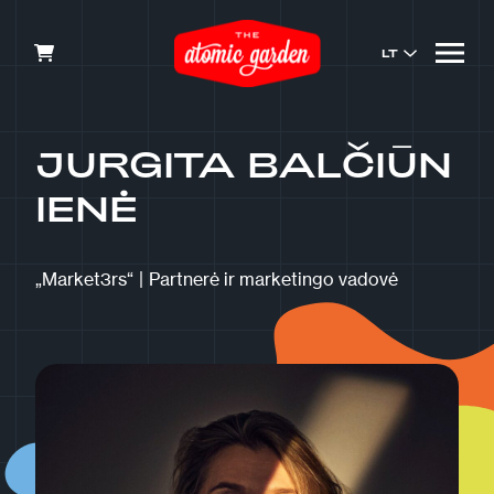
LT
JURGITA BALČIŪN
IENĖ
„Market3rs“
|
Partnerė ir marketingo vadovė