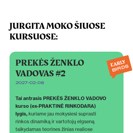
JURGITA MOKO ŠIUOSE
KURSUOSE:
PREKĖS ŽENKLO
EARLY
BIRDS
VADOVAS #2
2027-02-08
Tai antrasis PREKĖS ŽENKLO VADOVO
kurso (ex-PRAKTINĖ RINKODARA)
lygis,
kuriame jau mokysiesi suprasti
rinkos dinamiką ir vartotojų elgseną
taikydamas teorines žinias realiose