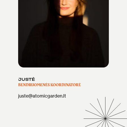
JUSTĖ
BENDRUOMENĖS KOORDINATORĖ
juste@atomicgarden.lt