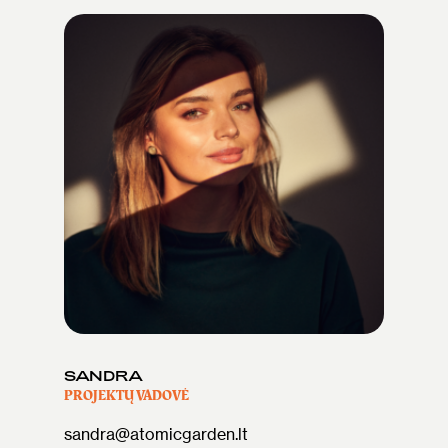
SANDRA
PROJEKTŲ VADOVĖ
sandra@atomicgarden.lt