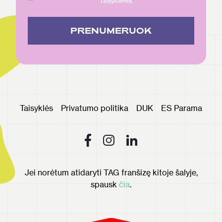
Taisyklėmis.
PRENUMERUOK
Taisyklės
Privatumo politika
DUK
ES Parama
Jei norėtum atidaryti TAG franšizę kitoje šalyje,
spausk
čia
.