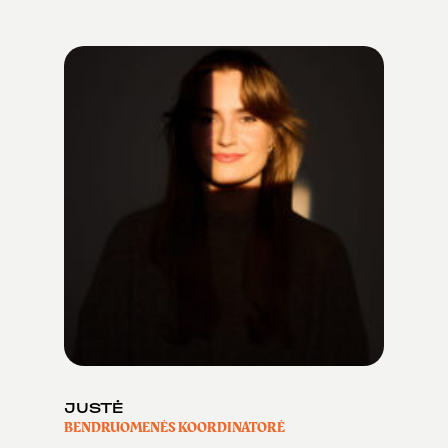
JUSTĖ
BENDRUOMENĖS KOORDINATORĖ