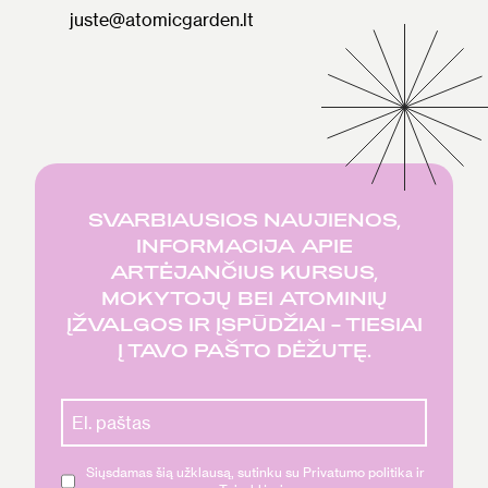
juste@atomicgarden.lt
SVARBIAUSIOS NAUJIENOS,
INFORMACIJA APIE
ARTĖJANČIUS KURSUS,
MOKYTOJŲ BEI ATOMINIŲ
ĮŽVALGOS IR ĮSPŪDŽIAI – TIESIAI
Į TAVO PAŠTO DĖŽUTĘ.
Siųsdamas šią užklausą, sutinku su Privatumo politika ir