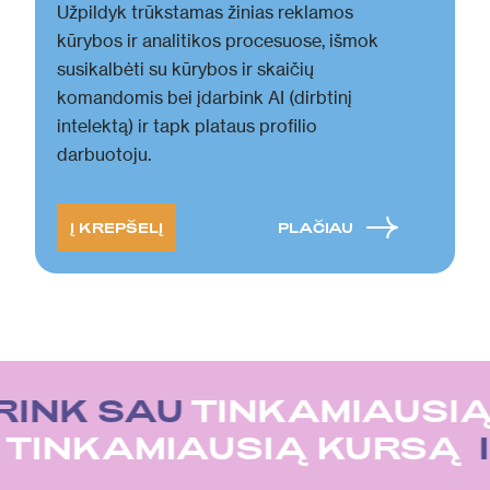
Užpildyk trūkstamas žinias reklamos
kūrybos ir analitikos procesuose, išmok
susikalbėti su kūrybos ir skaičių
komandomis bei įdarbink AI (dirbtinį
intelektą) ir tapk plataus profilio
darbuotoju.
Į KREPŠELĮ
PLAČIAU
RINK SAU
TINKAMIAUSIĄ
U
TINKAMIAUSIĄ KURSĄ