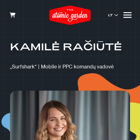
LT
KAMILĖ RAČIŪTĖ
„Surfshark“
|
Mobile ir PPC komandų vadovė