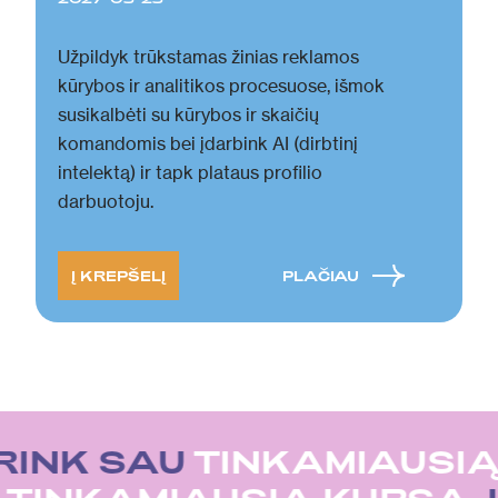
Užpildyk trūkstamas žinias reklamos
kūrybos ir analitikos procesuose, išmok
susikalbėti su kūrybos ir skaičių
komandomis bei įdarbink AI (dirbtinį
intelektą) ir tapk plataus profilio
darbuotoju.
Į KREPŠELĮ
PLAČIAU
RINK SAU
TINKAMIAUSIĄ