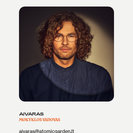
AIVARAS
MOKYKLOS VADOVAS
aivaras@atomicgarden.lt