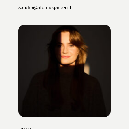
sandra@atomicgarden.lt
JUSTĖ