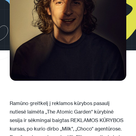
Ramūno greitkelį į reklamos kūrybos pasaulį
nutiesė laimėta „The Atomic Garden“ kūrybinė
sesija ir sėkmingai baigtas REKLAMOS KŪRYBOS
kursas, po kurio dirbo „Milk“, „Choco“ agentūrose.