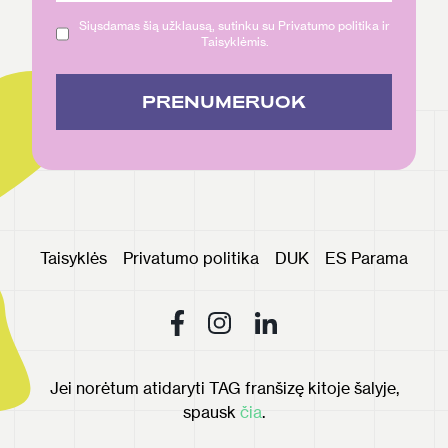
Siųsdamas šią užklausą, sutinku su Privatumo politika ir
Taisyklėmis.
PRENUMERUOK
Taisyklės
Privatumo politika
DUK
ES Parama
Jei norėtum atidaryti TAG franšizę kitoje šalyje,
spausk
čia
.