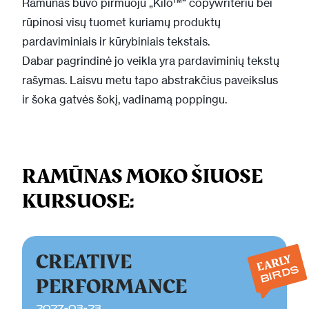
Ramūnas buvo pirmuoju „Kilo™“ copywriteriu bei
rūpinosi visų tuomet kuriamų produktų
pardaviminiais ir kūrybiniais tekstais.
Dabar pagrindinė jo veikla yra pardaviminių tekstų
rašymas. Laisvu metu tapo abstrakčius paveikslus
ir šoka gatvės šokį, vadinamą poppingu.
RAMŪNAS MOKO ŠIUOSE
KURSUOSE:
CREATIVE
EARLY
BIRDS
PERFORMANCE
2027-03-23