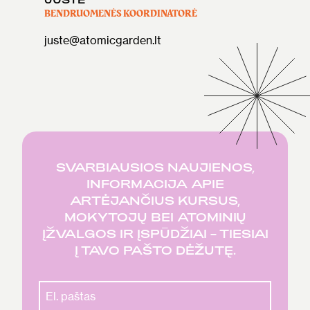
BENDRUOMENĖS KOORDINATORĖ
juste@atomicgarden.lt
SVARBIAUSIOS NAUJIENOS,
INFORMACIJA APIE
ARTĖJANČIUS KURSUS,
MOKYTOJŲ BEI ATOMINIŲ
ĮŽVALGOS IR ĮSPŪDŽIAI – TIESIAI
Į TAVO PAŠTO DĖŽUTĘ.