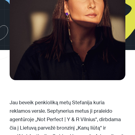
Jau beveik penkioliką metų Stefanija kuria
reklamos versle. Septynerius metus ji praleido
agentūroje „Not Perfect | Y & R Vilnius“, dirbdama
čia į Lietuvą parvežė bronzinį „Kanų liūtą“ ir