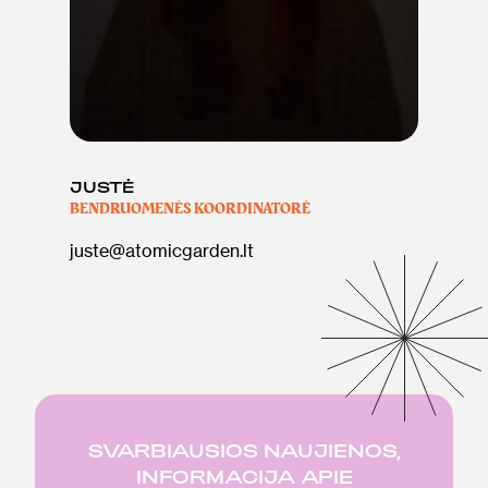
JUSTĖ
BENDRUOMENĖS KOORDINATORĖ
juste@atomicgarden.lt
SVARBIAUSIOS NAUJIENOS,
INFORMACIJA APIE