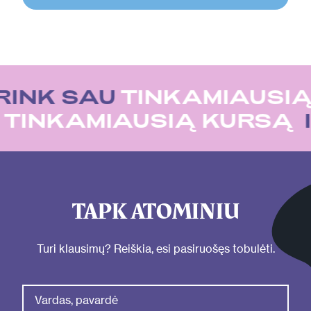
RINK SAU
TINKAMIAUSIĄ
U
TINKAMIAUSIĄ KURSĄ
TAPK ATOMINIU
Turi klausimų? Reiškia, esi pasiruošęs tobulėti.