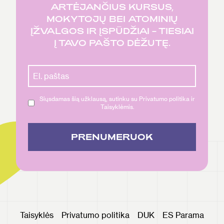
ARTĖJANČIUS KURSUS,
MOKYTOJŲ BEI ATOMINIŲ
ĮŽVALGOS IR ĮSPŪDŽIAI – TIESIAI
Į TAVO PAŠTO DĖŽUTĘ.
Siųsdamas šią užklausą, sutinku su Privatumo politika ir
Taisyklėmis.
PRENUMERUOK
Taisyklės
Privatumo politika
DUK
ES Parama