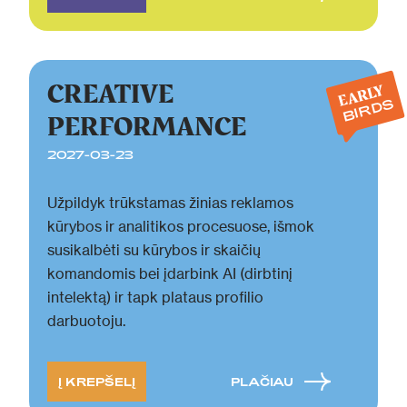
CREATIVE
EARLY
BIRDS
PERFORMANCE
2027-03-23
Užpildyk trūkstamas žinias reklamos
kūrybos ir analitikos procesuose, išmok
susikalbėti su kūrybos ir skaičių
komandomis bei įdarbink AI (dirbtinį
intelektą) ir tapk plataus profilio
darbuotoju.
Į KREPŠELĮ
PLAČIAU