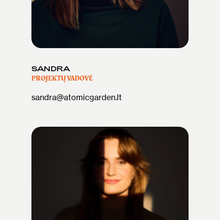
SANDRA
PROJEKTŲ VADOVĖ
sandra@atomicgarden.lt