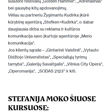
susižėrė festivalių „Golden Hammer“, „Adrenalinas“
bei gausybę kitų apdovanojimų.
Vėliau su partneriu Žygimantu Kudirka įkūrė
kūrybinę agentūrą „Stefken+Kudirka“, o dabar
daugiausia dirba su reklama ir kultūros
komunikacija savo įkurtoje agentūroje „Meno
komunikacija“.
Jos klientų sąraše – „Gintarinė Vaistinė“, „Vytauto
Didžiojo Universitetas“, „Specialiųjų tyrimų
tarnyba“, „Galerijų Savaitgalis“, „Vilnius City Opera“,
„Operomanija“, „SODAS 2123“ ir kiti.
STEFANIJA MOKO ŠIUOSE
KURSUOSE: