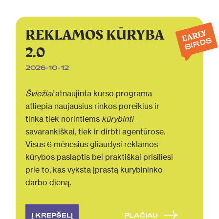
REKLAMOS KŪRYBA
EARLY
BIRDS
2.0
2026-10-12
Šviežiai
atnaujinta kurso programa
atliepia naujausius rinkos poreikius ir
tinka tiek norintiems
kūrybinti
savarankiškai, tiek ir dirbti agentūrose.
Visus 6 mėnesius gliaudysi reklamos
kūrybos paslaptis bei praktiškai prisiliesi
prie to, kas vyksta įprastą kūrybininko
darbo dieną.
Į KREPŠELĮ
PLAČIAU