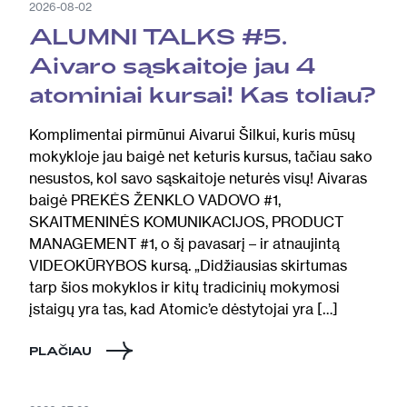
2026-08-02
ALUMNI TALKS #5.
Aivaro sąskaitoje jau 4
atominiai kursai! Kas toliau?
Komplimentai pirmūnui Aivarui Šilkui, kuris mūsų
mokykloje jau baigė net keturis kursus, tačiau sako
nesustos, kol savo sąskaitoje neturės visų! Aivaras
baigė PREKĖS ŽENKLO VADOVO #1,
SKAITMENINĖS KOMUNIKACIJOS, PRODUCT
MANAGEMENT #1, o šį pavasarį – ir atnaujintą
VIDEOKŪRYBOS kursą. „Didžiausias skirtumas
tarp šios mokyklos ir kitų tradicinių mokymosi
įstaigų yra tas, kad Atomic’e dėstytojai yra […]
PLAČIAU