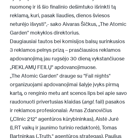
nuomonę ir iš šio finalinio dešimtuko išrinkti tą
reklamą, kuri, pasak liaudies, dienos šviesos
neturėjo išvysti“,- sako Aivaras Šičkus, „The Atomic
Garden“ mokyklos direktorius.
Daugiausiai tautos bei komisijos balsų surinkusios
3 reklamos pelnys prizą – prasčiausios reklamos
apdovanojimą jau rugsėjo 30 dieną vykstančiuose
„REKLAMŲ FEILŲ“ apdovanojimuose
.
„The Atomic Garden“ drauge su “Fail nights“
organizuojami apdovanojimai šalyje įvyks pirmą
kartą, o renginio metu ant scenos lips bei apie savo
raudonuoti privertusias klaidas (
angl.
fail) pasakos
ir reklamos profesionalai: Arnas Zdanovičius
(„Clinic 212“ agentūros kūrybininkas), Aistė Jurė
(LRT vaikų ir jaunimo turinio redaktorė), Tomas
Bartninkas („Truth.“ agentūros strategas), Paulius