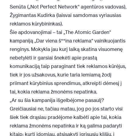
Senūta („Not Perfect Network“ agentūros vadovas),
Žygimantas Kudirka (laisvai samdomas vyriausias
reklamos kūrybininkas).
Šie apdovanojimai – tai „The Atomic Garden“
kampaniją „Dar viena š**ina reklama“ vainikuojantis
renginys. Mokykla jau kurį laiką skatina visuomenę
nebetylėti ir garsiai šnekėti apie prastą
komunikaciją taip paraginant tiek reklamos kūrėjus,
tiek ir jos užsakovus, kurie taria lemiamą žodį
priimant kūrybinius sprendimus, atkreipti dėmesį į
tai, kokia reklama žmonėms nepatinka.
„Ar su šia kampanija išgelbėjome pasaulį?
Greičiausiai ne, tačiau matau, jog po jos starto visi
šiek tiek drąsiau pradėjome kalbėti apie tai, kokia
reklama žmonėms nepatinka ir ką galima padaryti
kitaip: kurti įdomiau, atsisakyti įgrisusių klišių, į