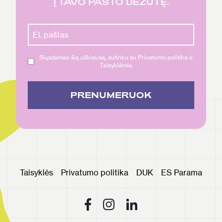
Į TAVO PAŠTO DĖŽUTĘ.
Siųsdamas šią užklausą, sutinku su Privatumo politika ir
Taisyklėmis.
PRENUMERUOK
Taisyklės
Privatumo politika
DUK
ES Parama