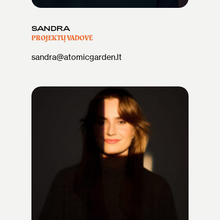
SANDRA
PROJEKTŲ VADOVĖ
sandra@atomicgarden.lt