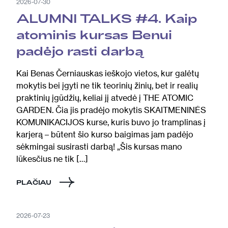
2026-07-30
ALUMNI TALKS #4. Kaip
atominis kursas Benui
padėjo rasti darbą
Kai Benas Černiauskas ieškojo vietos, kur galėtų
mokytis bei įgyti ne tik teorinių žinių, bet ir realių
praktinių įgūdžių, keliai jį atvedė į THE ATOMIC
GARDEN. Čia jis pradėjo mokytis SKAITMENINĖS
KOMUNIKACIJOS kurse, kuris buvo jo tramplinas į
karjerą – būtent šio kurso baigimas jam padėjo
sėkmingai susirasti darbą! „Šis kursas mano
lūkesčius ne tik […]
PLAČIAU
2026-07-23