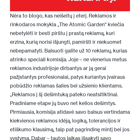
Nėra to blogo, kas neišeitų į eterį. Reklamos ir
rinkodaros mokykla „The Atomic Garden“ kviečia
nebetylėti ir besti pirštu į prastą reklamą, kuri
erzina, kurią norisi išjungti, pamiršti ir niekuomet
nebepamatyti. Balsuoti galite už 10 reklamų, kurias
atrinko speciali komisija. Joje – ne vienerius metus
reklamos industrijoje dirbantys ar ją gerai
pažįstantys profesionalai, patys kuriantys įvairaus
pobūdžio reklamas šalies bei užsienio klientams.
„Reklamos į šį dešimtuką pateko neatsitiktinai.
Pradiniame etape jų buvo net kelios dešimtys.
Pirmiausia, komisija atidavė savo balsus vertindama
kiekvienos reklamos idėją, logiką, tolerancijos ir
etiškumo klausimą, taip pat pagrindinę mintį bei jos
vystymą. Dabar – tautos laikas išsakyti savo