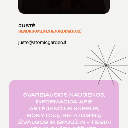
JUSTĖ
BENDRUOMENĖS KOORDINATORĖ
juste@atomicgarden.lt
SVARBIAUSIOS NAUJIENOS,
INFORMACIJA APIE
ARTĖJANČIUS KURSUS,
MOKYTOJŲ BEI ATOMINIŲ
ĮŽVALGOS IR ĮSPŪDŽIAI – TIESIAI