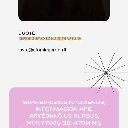
JUSTĖ
BENDRUOMENĖS KOORDINATORĖ
juste@atomicgarden.lt
SVARBIAUSIOS NAUJIENOS,
INFORMACIJA APIE
ARTĖJANČIUS KURSUS,
MOKYTOJŲ BEI ATOMINIŲ