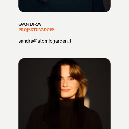
SANDRA
PROJEKTŲ VADOVĖ
sandra@atomicgarden.lt