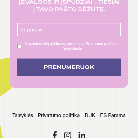
ĮŽVALGOS IR ĮSPŪDŽIAI – TIESIAI
Į TAVO PAŠTO DĖŽUTĘ.
Siųsdamas šią užklausą, sutinku su Privatumo politika ir
Taisyklėmis.
PRENUMERUOK
Taisyklės
Privatumo politika
DUK
ES Parama