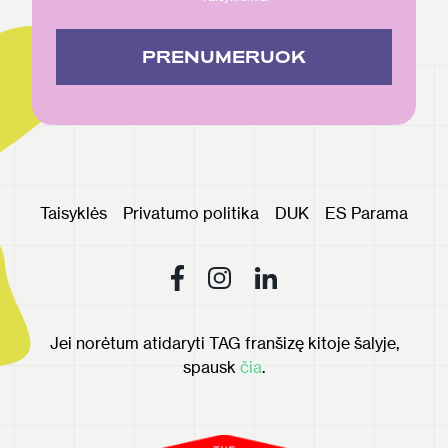
PRENUMERUOK
Taisyklės
Privatumo politika
DUK
ES Parama
Jei norėtum atidaryti TAG franšizę kitoje šalyje,
spausk
čia
.