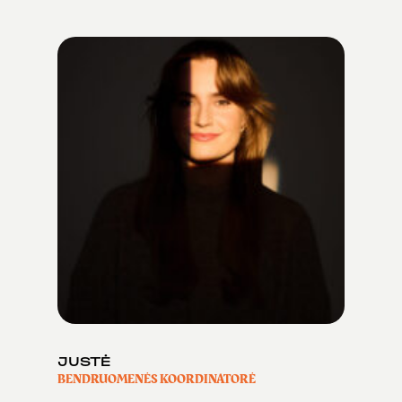
JUSTĖ
BENDRUOMENĖS KOORDINATORĖ