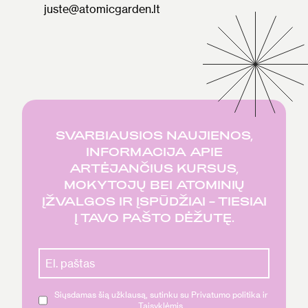
juste@atomicgarden.lt
SVARBIAUSIOS NAUJIENOS,
INFORMACIJA APIE
ARTĖJANČIUS KURSUS,
MOKYTOJŲ BEI ATOMINIŲ
ĮŽVALGOS IR ĮSPŪDŽIAI – TIESIAI
Į TAVO PAŠTO DĖŽUTĘ.
Siųsdamas šią užklausą, sutinku su Privatumo politika ir
Taisyklėmis.