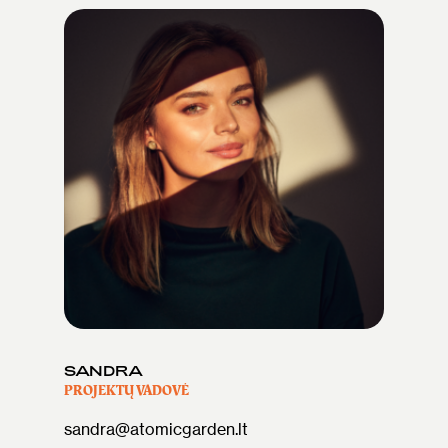
SANDRA
PROJEKTŲ VADOVĖ
sandra@atomicgarden.lt