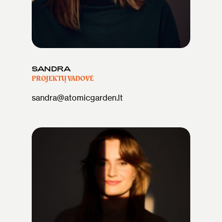
SANDRA
PROJEKTŲ VADOVĖ
sandra@atomicgarden.lt