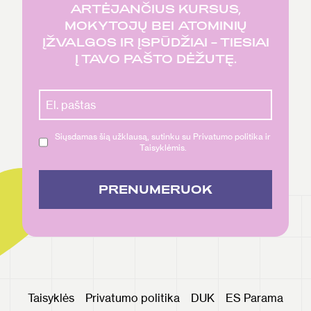
ARTĖJANČIUS KURSUS,
MOKYTOJŲ BEI ATOMINIŲ
ĮŽVALGOS IR ĮSPŪDŽIAI – TIESIAI
Į TAVO PAŠTO DĖŽUTĘ.
Siųsdamas šią užklausą, sutinku su Privatumo politika ir
Taisyklėmis.
PRENUMERUOK
Taisyklės
Privatumo politika
DUK
ES Parama