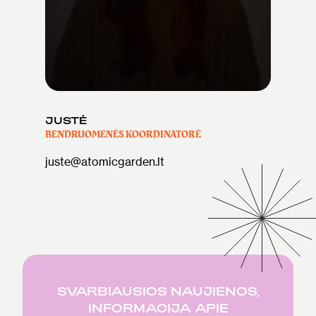
JUSTĖ
BENDRUOMENĖS KOORDINATORĖ
juste@atomicgarden.lt
SVARBIAUSIOS NAUJIENOS,
INFORMACIJA APIE