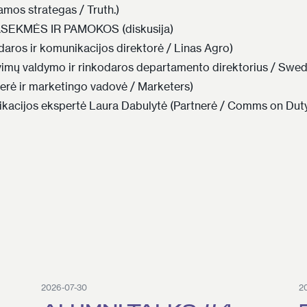
amos strategas / Truth.)
ASEKMĖS IR PAMOKOS (diskusija)
daros ir komunikacijos direktorė / Linas Agro)
imų valdymo ir rinkodaros departamento direktorius / Swe
nerė ir marketingo vadovė / Marketers)
acijos ekspertė Laura Dabulytė (Partnerė / Comms on Duty
2026-07-30
2