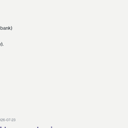
dbank)
).
026-07-23