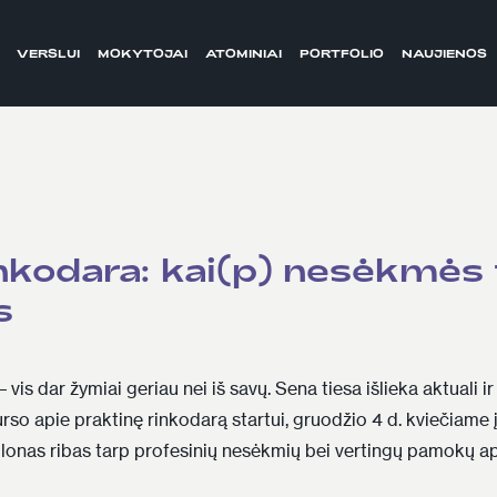
VERSLUI
MOKYTOJAI
ATOMINIAI
PORTFOLIO
NAUJIENOS
inkodara: kai(p) nesėkmės
s
 vis dar žymiai geriau nei iš savų. Sena tiesa išlieka aktuali i
urso apie praktinę rinkodarą
startui, gruodžio 4 d. kviečiame į
plonas ribas tarp profesinių nesėkmių bei vertingų pamokų apt