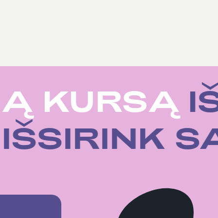
Ą KURSĄ
IŠ
Ą
IŠSIRINK 