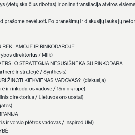
s (vietų skaičius ribotas) ir online transliacija atviros visie
ad prašome nevėluoti. Po pranešimų ir diskusijų lauks jų nef
U REKLAMOJE IR RINKODAROJE
ybos direktorius / Milk)
E VERSLO STRATEGIJA NESUSIŠNEKA SU RINKODARA
rtnerė ir strategė / Synthesis)
URI ŽINOTI KIEKVIENAS VADOVAS?
(diskusija)
rė ir rinkodaros vadovė / 15min grupė)
nis direktorius / Lietuvos oro uostai)
ates)
PANIJA
is ir verslo plėtros vadovas / Inspired UM)
YBĖ