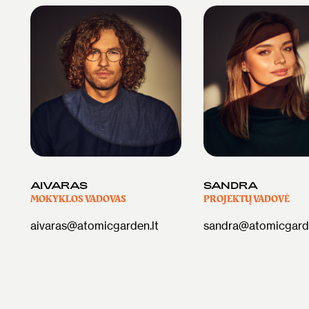
AIVARAS
SANDRA
MOKYKLOS VADOVAS
PROJEKTŲ VADOVĖ
aivaras@atomicgarden.lt
sandra@atomicgarde