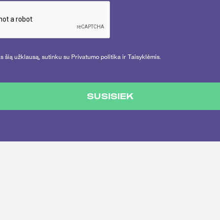
 šią užklausą, sutinku su Privatumo politika ir Taisyklėmis.
SUSISIEK