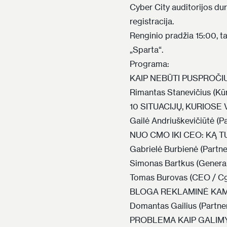
Cyber City auditorijos dury
registracija
.
Renginio pradžia 15:00, t
„Sparta“.
Programa:
KAIP NEBŪTI PUSPROČI
Rimantas Stanevičius (Kūr
10 SITUACIJŲ, KURIOS
Gailė Andriuškevičiūtė (Pa
NUO CMO IKI CEO:
KĄ T
Gabrielė Burbienė (Partne
Simonas Bartkus (Generali
Tomas Burovas (CEO / Cg
BLOGA REKLAMINĖ KAM
Domantas Gailius (Partner
PROBLEMA KAIP GALIM