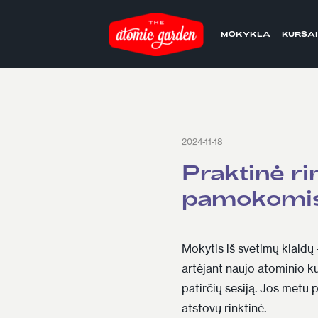
MOKYKLA
KURSAI
2024-11-18
Praktinė r
pamokomi
Mokytis iš svetimų klaidų –
artėjant naujo atominio
k
patirčių sesiją. Jos metu 
atstovų rinktinė.