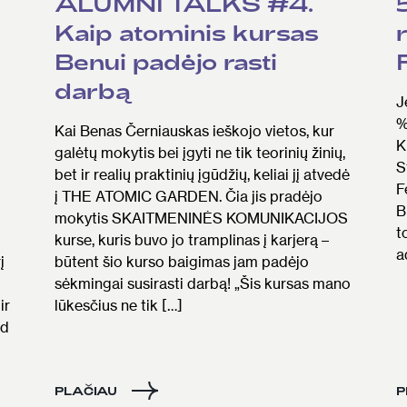
ALUMNI TALKS #4.
Kaip atominis kursas
Benui padėjo rasti
darbą
J
%
Kai Benas Černiauskas ieškojo vietos, kur
K
galėtų mokytis bei įgyti ne tik teorinių žinių,
S
bet ir realių praktinių įgūdžių, keliai jį atvedė
F
į THE ATOMIC GARDEN. Čia jis pradėjo
B
mokytis SKAITMENINĖS KOMUNIKACIJOS
t
kurse, kuris buvo jo tramplinas į karjerą –
a
į
būtent šio kurso baigimas jam padėjo
sėkmingai susirasti darbą! „Šis kursas mano
ir
lūkesčius ne tik […]
ad
PLAČIAU
P