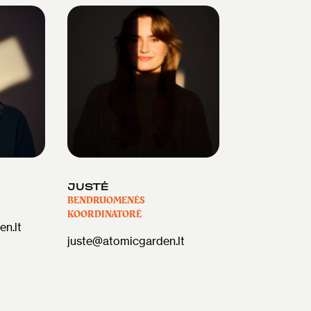
JUSTĖ
BENDRUOMENĖS
KOORDINATORĖ
n.lt
juste@atomicgarden.lt