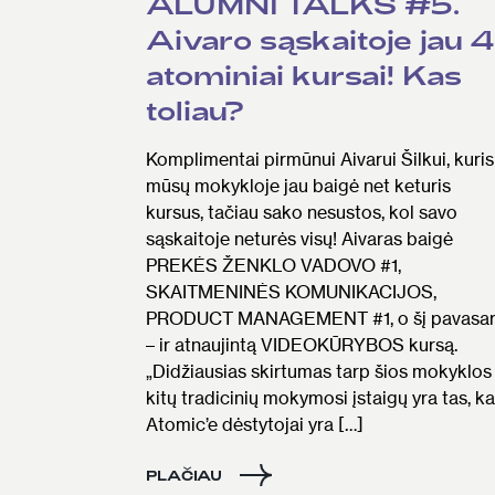
ALUMNI TALKS #5.
Aivaro sąskaitoje jau 4
atominiai kursai! Kas
toliau?
Komplimentai pirmūnui Aivarui Šilkui, kuris
mūsų mokykloje jau baigė net keturis
kursus, tačiau sako nesustos, kol savo
sąskaitoje neturės visų! Aivaras baigė
PREKĖS ŽENKLO VADOVO #1,
SKAITMENINĖS KOMUNIKACIJOS,
PRODUCT MANAGEMENT #1, o šį pavasar
– ir atnaujintą VIDEOKŪRYBOS kursą.
„Didžiausias skirtumas tarp šios mokyklos 
kitų tradicinių mokymosi įstaigų yra tas, k
Atomic’e dėstytojai yra […]
PLAČIAU