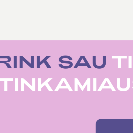
RINK SAU
TI
U
TINKAMIA