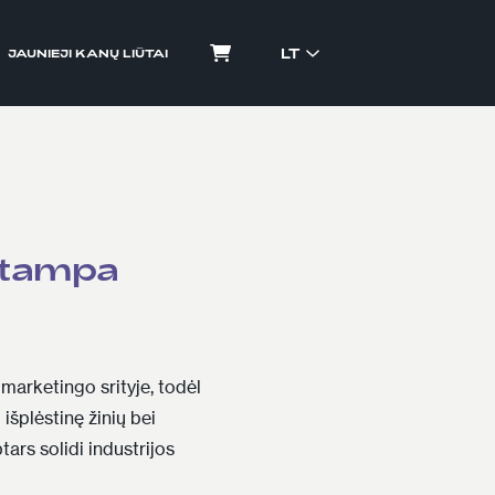
LT
JAUNIEJI KANŲ LIŪTAI
 tampa
r marketingo srityje, todėl
 išplėstinę žinių bei
ars solidi industrijos