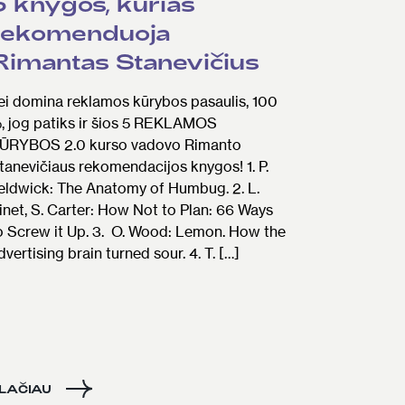
5 knygos, kurias
rekomenduoja
Rimantas Stanevičius
ei domina reklamos kūrybos pasaulis, 100
, jog patiks ir šios 5 REKLAMOS
ŪRYBOS 2.0 kurso vadovo Rimanto
tanevičiaus rekomendacijos knygos! 1. P.
eldwick: The Anatomy of Humbug. 2. L.
inet, S. Carter: How Not to Plan: 66 Ways
o Screw it Up. 3. O. Wood: Lemon. How the
dvertising brain turned sour. 4. T. […]
LAČIAU