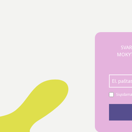
SVAR
MOKYTO
Siųsdamas