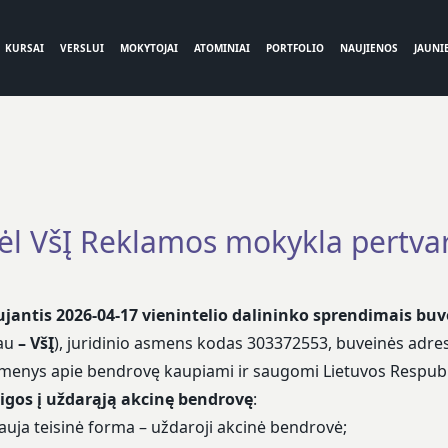
KURSAI
VERSLUI
MOKYTOJAI
ATOMINIAI
PORTFOLIO
NAUJIENOS
JAUNIE
ėl VšĮ Reklamos mokykla pertv
ujantis
2026-04-17
vienintelio dalininko sprendimais buv
iau
– VšĮ
), juridinio asmens kodas 303372553, buveinės adresa
omenys apie bendrovę kaupiami ir saugomi Lietuvos Respubl
taigos į uždarąją akcinę bendrovę
:
a teisinė forma – uždaroji akcinė bendrovė;