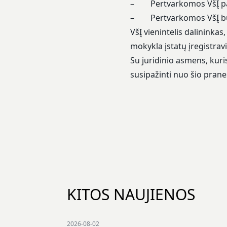
– Pertvarkomos VšĮ pav
– Pertvarkomos VšĮ buvei
VšĮ vienintelis dalininka
mokykla įstatų įregistrav
Su juridinio asmens, kuri
susipažinti nuo šio pran
KITOS NAUJIENOS
2026-08-02