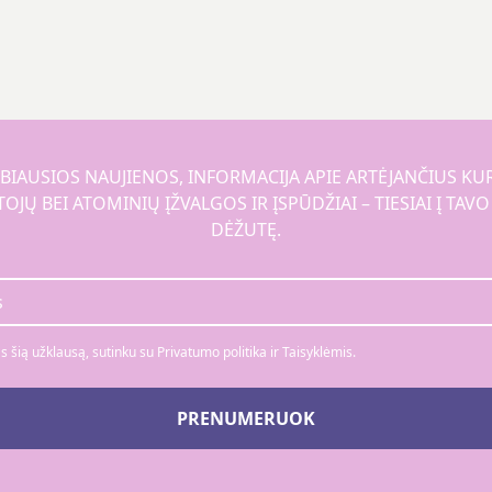
BIAUSIOS NAUJIENOS, INFORMACIJA APIE ARTĖJANČIUS KU
JŲ BEI ATOMINIŲ ĮŽVALGOS IR ĮSPŪDŽIAI – TIESIAI Į TAV
DĖŽUTĘ.
 šią užklausą, sutinku su Privatumo politika ir Taisyklėmis.
PRENUMERUOK