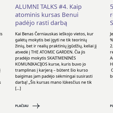
ALUMNI TALKS #4. Kaip
5
atominis kursas Benui
padėjo rasti darbą
S
is
Kai Benas Černiauskas ieškojo vietos, kur
J
galėtų mokytis bei įgyti ne tik teorinių
%
žinių, bet ir realių praktinių įgūdžių, keliai jį
2
atvedė į THE ATOMIC GARDEN. Čia jis
r
pradėjo mokytis SKAITMENINĖS
A
KOMUNIKACIJOS kurse, kuris buvo jo
H
į
tramplinas į karjerą – būtent šio kurso
O
baigimas jam padėjo sėkmingai susirasti
b
s
darbą! „Šis kursas mano lūkesčius ne tik
,
[…]
PLAČIAU
P