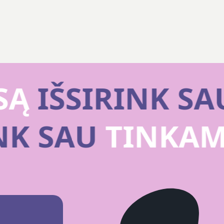
Ą
IŠSIRINK SAU
INK SAU
TINKA