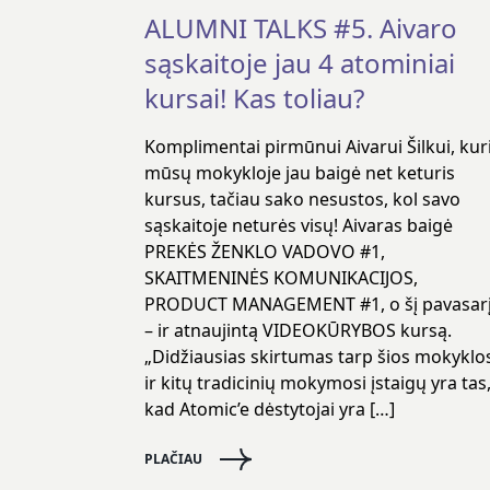
ALUMNI TALKS #5. Aivaro
sąskaitoje jau 4 atominiai
kursai! Kas toliau?
Komplimentai pirmūnui Aivarui Šilkui, kur
mūsų mokykloje jau baigė net keturis
kursus, tačiau sako nesustos, kol savo
sąskaitoje neturės visų! Aivaras baigė
PREKĖS ŽENKLO VADOVO #1,
SKAITMENINĖS KOMUNIKACIJOS,
PRODUCT MANAGEMENT #1, o šį pavasar
– ir atnaujintą VIDEOKŪRYBOS kursą.
„Didžiausias skirtumas tarp šios mokyklo
ir kitų tradicinių mokymosi įstaigų yra tas
kad Atomic’e dėstytojai yra […]
PLAČIAU