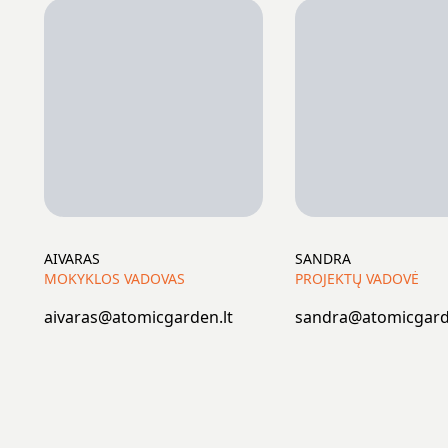
AIVARAS
SANDRA
MOKYKLOS VADOVAS
PROJEKTŲ VADOVĖ
aivaras@atomicgarden.lt
sandra@atomicgard