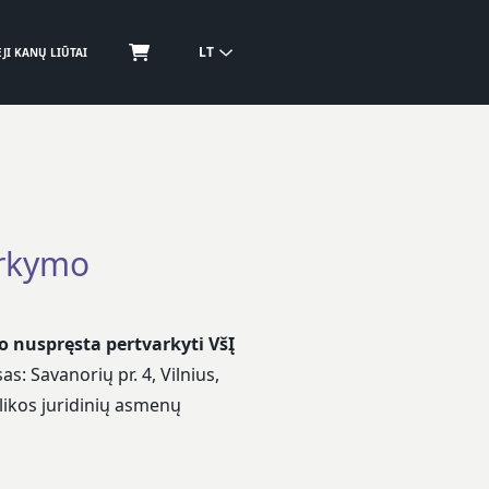
LT
JI KANŲ LIŪTAI
arkymo
o nuspręsta pertvarkyti VšĮ
s: Savanorių pr. 4, Vilnius,
ikos juridinių asmenų