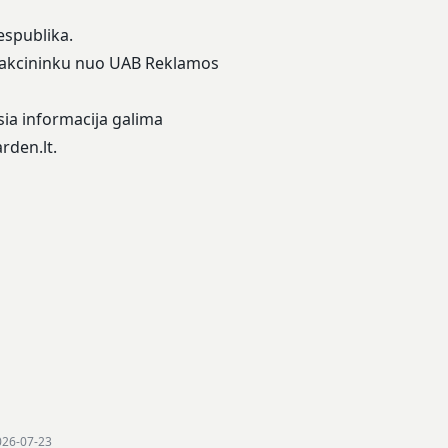
espublika.
liu akcininku nuo UAB Reklamos
sia informacija galima
rden.lt
.
026-07-23