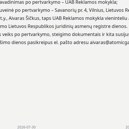
adinimas po pertvarkymo – UAB Reklamos mokykla;
nė po pertvarkymo – Savanorių pr. 4, Vilnius, Lietuvos R
s, t.y., Aivaras Šičkus, taps UAB Reklamos mokykla vieninte
imo Lietuvos Respublikos juridinių asmenų registre dienos.
s veiks po pertvarkymo, steigimo dokumentais ir kita susiju
ešimo dienos pasikreipus el. pašto adresu
aivaras@atomicga
2026-07-30
2