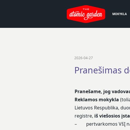
MOKYKLA
2026-04-27
Pranešimas d
Pranešame, jog vadova
Reklamos mokykla
(tol
Lietuvos Respublika, du
registre,
iš viešosios įs
– pertvarkomos VšĮ nauj