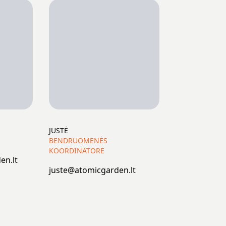
JUSTĖ
BENDRUOMENĖS
KOORDINATORĖ
en.lt
juste@atomicgarden.lt