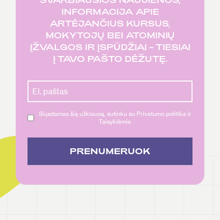
INFORMACIJA APIE
ARTĖJANČIUS KURSUS,
MOKYTOJŲ BEI ATOMINIŲ
ĮŽVALGOS IR ĮSPŪDŽIAI – TIESIAI
Į TAVO PAŠTO DĖŽUTĘ.
Siųsdamas šią užklausą, sutinku su Privatumo politika ir
Taisyklėmis.
PRENUMERUOK