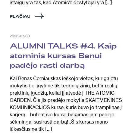
įstaigų yra tas, kad Atomic’e dėstytojai yra […]
PLAČIAU
2026-07-30
ALUMNI TALKS #4. Kaip
atominis kursas Benui
padėjo rasti darbą
Kai Benas Černiauskas ieškojo vietos, kur galėtų
mokytis bei įgyti ne tik teorinių žinių, bet ir realių
praktinių įgūdžių, keliai jį atvedė į THE ATOMIC
GARDEN. Čia jis pradėjo mokytis SKAITMENINĖS
KOMUNIKACIJOS kurse, kuris buvo jo tramplinas į
karjerą – būtent šio kurso baigimas jam padėjo
sėkmingai susirasti darbą! „Šis kursas mano
lūkesčius ne tik […]