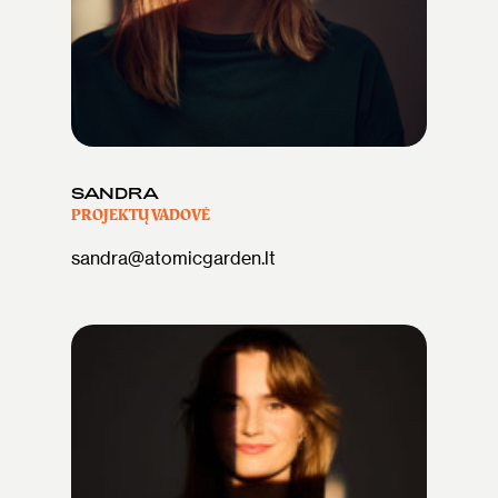
SANDRA
PROJEKTŲ VADOVĖ
sandra@atomicgarden.lt