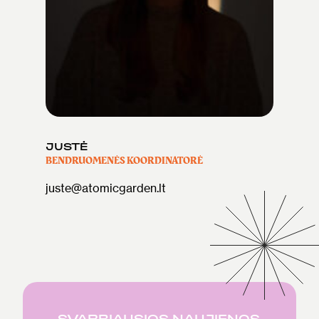
JUSTĖ
BENDRUOMENĖS KOORDINATORĖ
juste@atomicgarden.lt
SVARBIAUSIOS NAUJIENOS,