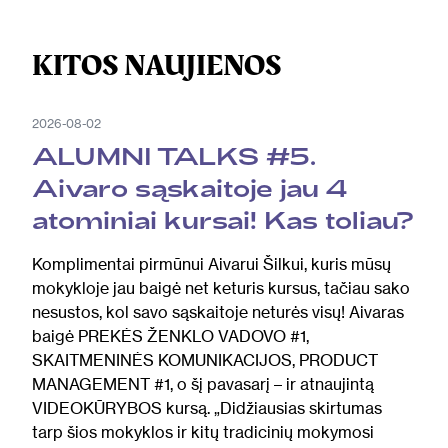
KITOS NAUJIENOS
2026-08-02
ALUMNI TALKS #5.
Aivaro sąskaitoje jau 4
atominiai kursai! Kas toliau?
Komplimentai pirmūnui Aivarui Šilkui, kuris mūsų
mokykloje jau baigė net keturis kursus, tačiau sako
nesustos, kol savo sąskaitoje neturės visų! Aivaras
baigė PREKĖS ŽENKLO VADOVO #1,
SKAITMENINĖS KOMUNIKACIJOS, PRODUCT
MANAGEMENT #1, o šį pavasarį – ir atnaujintą
VIDEOKŪRYBOS kursą. „Didžiausias skirtumas
tarp šios mokyklos ir kitų tradicinių mokymosi