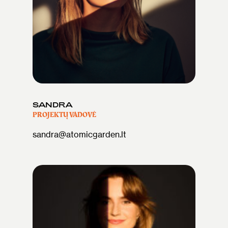
SANDRA
PROJEKTŲ VADOVĖ
sandra@atomicgarden.lt