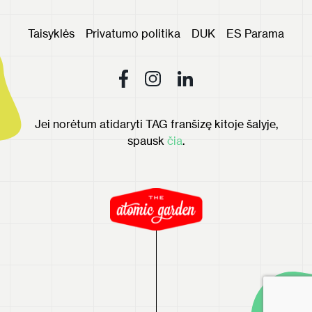
Taisyklės
Privatumo politika
DUK
ES Parama
Jei norėtum atidaryti TAG franšizę kitoje šalyje,
spausk
čia
.