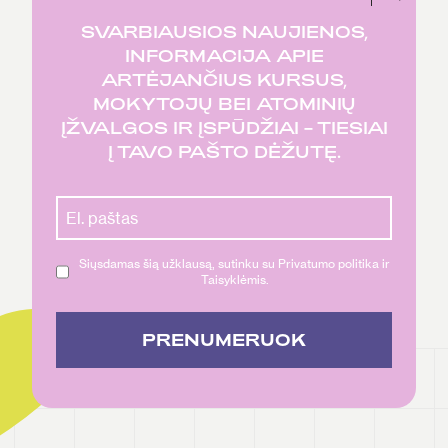
SVARBIAUSIOS NAUJIENOS,
INFORMACIJA APIE
ARTĖJANČIUS KURSUS,
MOKYTOJŲ BEI ATOMINIŲ
ĮŽVALGOS IR ĮSPŪDŽIAI – TIESIAI
Į TAVO PAŠTO DĖŽUTĘ.
Siųsdamas šią užklausą, sutinku su Privatumo politika ir
Taisyklėmis.
PRENUMERUOK