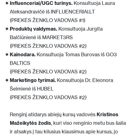
Influenceriai/UGC turinys.
Konsultuoja Laura
Aleksandravičė iš INFLUENCERIAI.LT
(PREKĖS ŽENKLO VADOVAS #1)
Produktų valdymas.
Konsultuoja Jurgita
Balčiūnienė iš MARKET3RS
(PREKĖS ŽENKLO VADOVAS #2)
Kainodara.
Konsultuoja Tomas Burovas iš GO3
BALTICS
(PREKĖS ŽENKLO VADOVAS #2)
Marketingo tyrimai.
Konsultuoja Dr. Eleonora
Šeimienė iš HUBEL
(PREKĖS ŽENKLO VADOVAS #2)
Renginį atidarys abiejų kursų vadovės
Kristinos
Mažeikytės žodis
, kuri viso renginio metu bus šalia
ir atsakys į tau kilusius klausimus apie kursus, jo