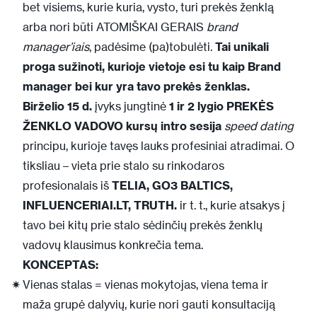
bet visiems, kurie kuria, vysto, turi prekės ženklą
arba nori būti ATOMIŠKAI GERAIS
brand
manager’iais
, padėsime (pa)tobulėti.
Tai unikali
proga sužinoti, kurioje vietoje esi tu kaip Brand
manager bei kur yra tavo prekės ženklas.
Birželio 15 d.
įvyks jungtinė
1 ir 2 lygio PREKĖS
ŽENKLO VADOVO kursų intro sesija
speed dating
principu, kurioje tavęs lauks profesiniai atradimai. O
tiksliau – vieta prie stalo su rinkodaros
profesionalais iš
TELIA, GO3 BALTICS,
INFLUENCERIAI.LT, TRUTH.
ir t. t., kurie atsakys į
tavo bei kitų prie stalo sėdinčių prekės ženklų
vadovų klausimus konkrečia tema.
KONCEPTAS:
Vienas stalas = vienas mokytojas, viena tema ir
maža grupė dalyvių, kurie nori gauti konsultaciją