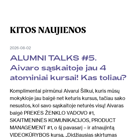
KITOS NAUJIENOS
2026-08-02
ALUMNI TALKS #5.
Aivaro sąskaitoje jau 4
atominiai kursai! Kas toliau?
Komplimentai pirmūnui Aivarui Šilkui, kuris mūsų
mokykloje jau baigė net keturis kursus, tačiau sako
nesustos, kol savo sąskaitoje neturės visų! Aivaras
baigė PREKĖS ŽENKLO VADOVO #1,
SKAITMENINĖS KOMUNIKACIJOS, PRODUCT
MANAGEMENT #1, o šį pavasarį – ir atnaujintą
VIDEOKŪRYBOS kursą. „Didžiausias skirtumas