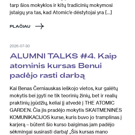
tarp šios mokyklos ir kitų tradicinių mokymosi
įstaigų yra tas, kad Atomic’e dėstytojai yra […]
PLAČIAU
2026-07-30
ALUMNI TALKS #4. Kaip
atominis kursas Benui
padėjo rasti darbą
Kai Benas Černiauskas ieškojo vietos, kur galėtų
mokytis bei įgyti ne tik teorinių žinių, bet ir realių
praktinių įgūdžių, keliai jį atvedė į THE ATOMIC
GARDEN. Čia jis pradėjo mokytis SKAITMENINĖS
KOMUNIKACIJOS kurse, kuris buvo jo tramplinas į
karjerą – būtent šio kurso baigimas jam padėjo
sėkmingai susirasti darbą! „Šis kursas mano