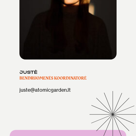
JUSTĖ
BENDRUOMENĖS KOORDINATORĖ
juste@atomicgarden.lt