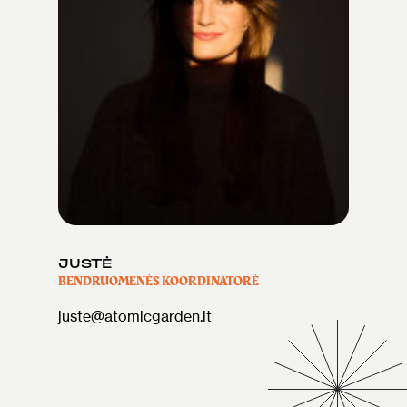
JUSTĖ
BENDRUOMENĖS KOORDINATORĖ
juste@atomicgarden.lt