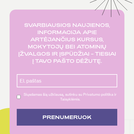
SVARBIAUSIOS NAUJIENOS,
INFORMACIJA APIE
ARTĖJANČIUS KURSUS,
MOKYTOJŲ BEI ATOMINIŲ
ĮŽVALGOS IR ĮSPŪDŽIAI – TIESIAI
Į TAVO PAŠTO DĖŽUTĘ.
Siųsdamas šią užklausą, sutinku su Privatumo politika ir
Taisyklėmis.
PRENUMERUOK