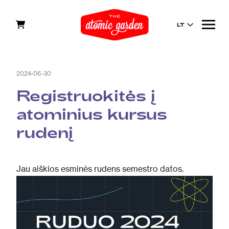
LT
2024-06-30
Registruokitės į
atominius kursus
rudenį
Jau aiškios esminės rudens semestro datos.