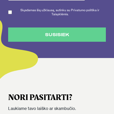
Siųsdamas šią užklausą, sutinku su Privatumo politika ir
Taisyklėmis.
SUSISIEK
NORI PASITARTI?
Laukiame tavo laiško ar skambučio.