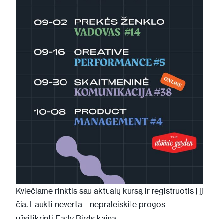
Kviečiame rinktis sau aktualų kursą ir registruotis į jį
čia
. Laukti neverta – nepraleiskite progos
užsitikrinti Early Birds kainą.