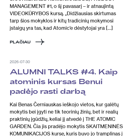
MANAGEMENT #1, o šį pavasarį – ir atnaujintą
VIDEOKŪRYBOS kursą. „Didžiausias skirtumas
tarp šios mokyklos ir kitų tradicinių mokymosi
įstaigų yra tas, kad Atomic’e dėstytojai yra […]
PLAČIAU
2026-07-30
ALUMNI TALKS #4. Kaip
atominis kursas Benui
padėjo rasti darbą
Kai Benas Černiauskas ieškojo vietos, kur galėtų
mokytis bei įgyti ne tik teorinių žinių, bet ir realių
praktinių įgūdžių, keliai jį atvedė į THE ATOMIC
GARDEN. Čia jis pradėjo mokytis SKAITMENINĖS
KOMUNIKACIJOS kurse, kuris buvo jo tramplinas į