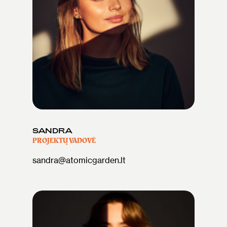
SANDRA
PROJEKTŲ VADOVĖ
sandra@atomicgarden.lt