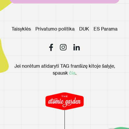
Taisyklės
Privatumo politika
DUK
ES Parama
Jei norėtum atidaryti TAG franšizę kitoje šalyje,
spausk
čia
.