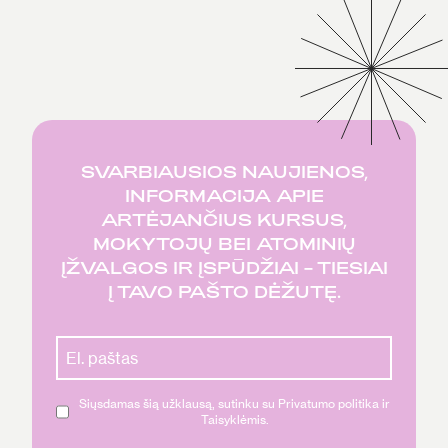
SVARBIAUSIOS NAUJIENOS,
INFORMACIJA APIE
ARTĖJANČIUS KURSUS,
MOKYTOJŲ BEI ATOMINIŲ
ĮŽVALGOS IR ĮSPŪDŽIAI – TIESIAI
Į TAVO PAŠTO DĖŽUTĘ.
Siųsdamas šią užklausą, sutinku su Privatumo politika ir
Taisyklėmis.