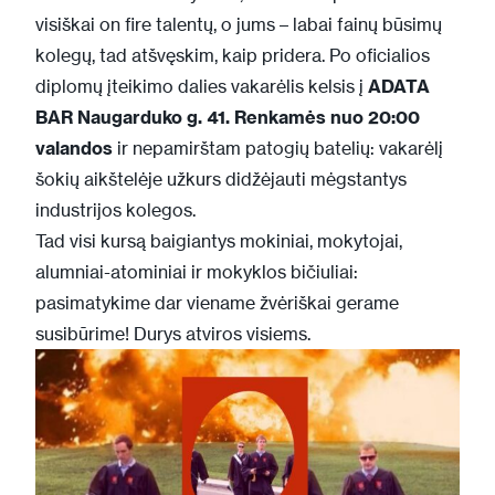
visiškai on fire talentų, o jums – labai fainų būsimų
kolegų, tad atšvęskim, kaip pridera. Po oficialios
diplomų įteikimo dalies vakarėlis kelsis į
ADATA
BAR Naugarduko g. 41. Renkamės nuo 20:00
valandos
ir nepamirštam patogių batelių: vakarėlį
šokių aikštelėje užkurs didžėjauti mėgstantys
industrijos kolegos.
Tad visi kursą baigiantys mokiniai, mokytojai,
alumniai-atominiai ir mokyklos bičiuliai:
pasimatykime dar viename žvėriškai gerame
susibūrime! Durys atviros visiems.