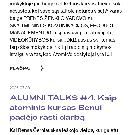
mokykloje jau baigė net keturis kursus, tačiau sako
nesustos, kol savo sąskaitoje neturės visų! Aivaras
baigė PREKĖS ŽENKLO VADOVO #1,
SKAITMENINĖS KOMUNIKACIJOS, PRODUCT
MANAGEMENT #1, o šį pavasarį – ir atnaujintą
VIDEOKŪRYBOS kursą. „Didžiausias skirtumas
tarp šios mokyklos ir kitų tradicinių mokymosi
įstaigų yra tas, kad Atomic’e dėstytojai yra […]
PLAČIAU
2026-07-30
ALUMNI TALKS #4. Kaip
atominis kursas Benui
padėjo rasti darbą
Kai Benas Černiauskas ieškojo vietos, kur galėtų