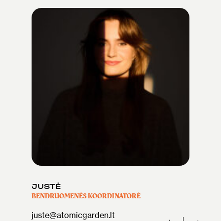
JUSTĖ
BENDRUOMENĖS KOORDINATORĖ
juste@atomicgarden.lt