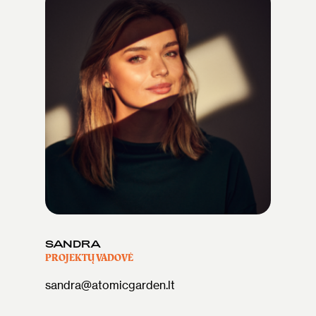
SANDRA
PROJEKTŲ VADOVĖ
sandra@atomicgarden.lt