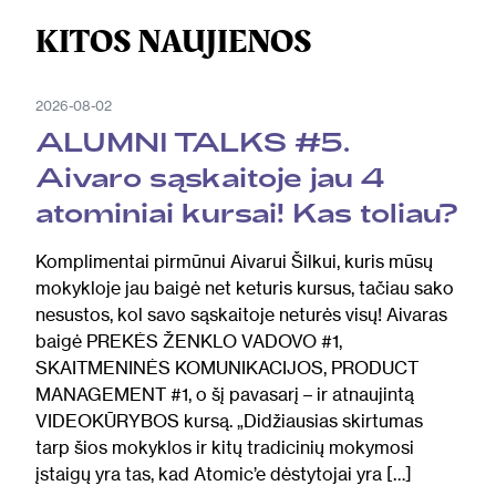
KITOS NAUJIENOS
2026-08-02
ALUMNI TALKS #5.
Aivaro sąskaitoje jau 4
atominiai kursai! Kas toliau?
Komplimentai pirmūnui Aivarui Šilkui, kuris mūsų
mokykloje jau baigė net keturis kursus, tačiau sako
nesustos, kol savo sąskaitoje neturės visų! Aivaras
baigė PREKĖS ŽENKLO VADOVO #1,
SKAITMENINĖS KOMUNIKACIJOS, PRODUCT
MANAGEMENT #1, o šį pavasarį – ir atnaujintą
VIDEOKŪRYBOS kursą. „Didžiausias skirtumas
tarp šios mokyklos ir kitų tradicinių mokymosi
įstaigų yra tas, kad Atomic’e dėstytojai yra […]