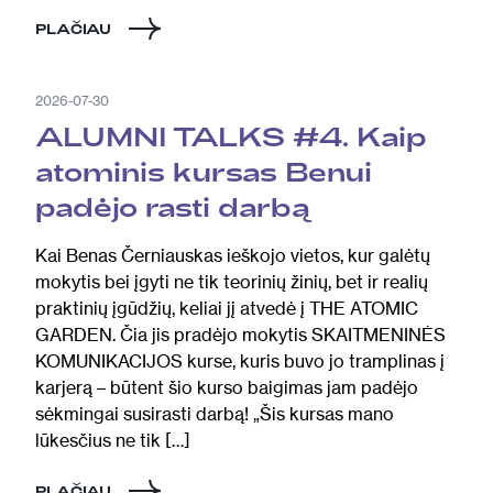
PLAČIAU
2026-07-30
ALUMNI TALKS #4. Kaip
atominis kursas Benui
padėjo rasti darbą
Kai Benas Černiauskas ieškojo vietos, kur galėtų
mokytis bei įgyti ne tik teorinių žinių, bet ir realių
praktinių įgūdžių, keliai jį atvedė į THE ATOMIC
GARDEN. Čia jis pradėjo mokytis SKAITMENINĖS
KOMUNIKACIJOS kurse, kuris buvo jo tramplinas į
karjerą – būtent šio kurso baigimas jam padėjo
sėkmingai susirasti darbą! „Šis kursas mano
lūkesčius ne tik […]
PLAČIAU