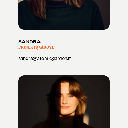
SANDRA
PROJEKTŲ VADOVĖ
sandra@atomicgarden.lt