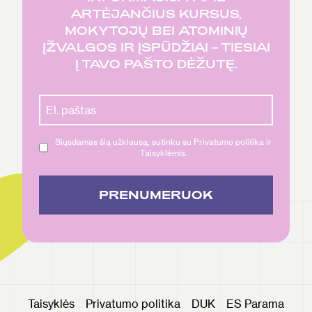
ARTĖJANČIUS KURSUS,
MOKYTOJŲ BEI ATOMINIŲ
ĮŽVALGOS IR ĮSPŪDŽIAI – TIESIAI
Į TAVO PAŠTO DĖŽUTĘ.
Siųsdamas šią užklausą, sutinku su Privatumo politika ir
Taisyklėmis.
PRENUMERUOK
Taisyklės
Privatumo politika
DUK
ES Parama