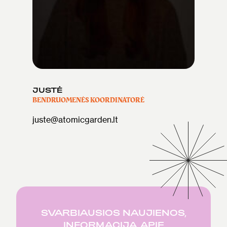
JUSTĖ
BENDRUOMENĖS KOORDINATORĖ
juste@atomicgarden.lt
SVARBIAUSIOS NAUJIENOS,
INFORMACIJA APIE