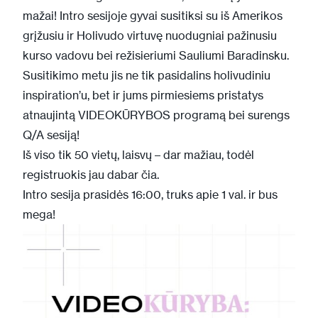
mažai! Intro sesijoje gyvai susitiksi su iš Amerikos
grįžusiu ir Holivudo virtuvę nuodugniai pažinusiu
kurso vadovu bei režisieriumi Sauliumi Baradinsku.
Susitikimo metu jis ne tik pasidalins holivudiniu
inspiration’u, bet ir jums pirmiesiems pristatys
atnaujintą VIDEOKŪRYBOS programą bei surengs
Q/A sesiją!
Iš viso tik 50 vietų, laisvų – dar mažiau, todėl
registruokis jau dabar
čia
.
Intro sesija prasidės 16:00, truks apie 1 val. ir bus
mega!