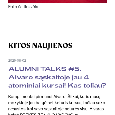
Foto šaltinis
čia
.
KITOS NAUJIENOS
2026-08-02
ALUMNI TALKS #5.
Aivaro sąskaitoje jau 4
atominiai kursai! Kas toliau?
Komplimentai pirmūnui Aivarui Šilkui, kuris mūsų
mokykloje jau baigė net keturis kursus, tačiau sako
nesustos, kol savo sąskaitoje neturės visų! Aivaras
baigė PREKĖS ŽENKLO VADOVO #1,