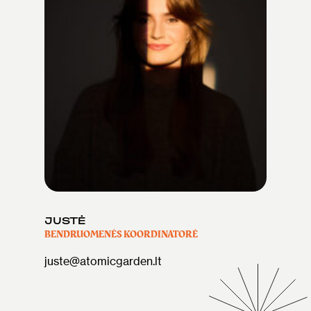
JUSTĖ
BENDRUOMENĖS KOORDINATORĖ
juste@atomicgarden.lt