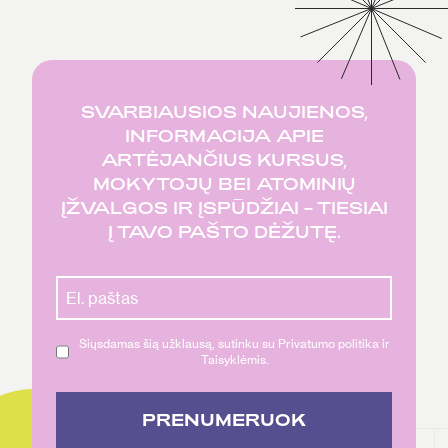
SVARBIAUSIOS NAUJIENOS,
INFORMACIJA APIE
ARTĖJANČIUS KURSUS,
MOKYTOJŲ BEI ATOMINIŲ
ĮŽVALGOS IR ĮSPŪDŽIAI – TIESIAI
Į TAVO PAŠTO DĖŽUTĘ.
Siųsdamas šią užklausą, sutinku su Privatumo politika ir
Taisyklėmis.
PRENUMERUOK