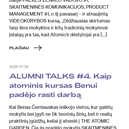
SKAITMENINĖS KOMUNIKACIJOS, PRODUCT
MANAGEMENT #1, o šį pavasarį – ir atnaujintą
VIDEOKŪRYBOS kursą. „Didžiausias skirtumas
tarp šios mokyklos ir kitų tradicinių mokymosi
įstaigų yra tas, kad Atomic’e dėstytojai yra […]
PLAČIAU
2026-07-30
ALUMNI TALKS #4. Kaip
atominis kursas Benui
padėjo rasti darbą
Kai Benas Černiauskas ieškojo vietos, kur galėtų
mokytis bei įgyti ne tik teorinių žinių, bet ir realių
praktinių įgūdžių, keliai jį atvedė į THE ATOMIC
GARDEN. Čia jis pradėjo mokytis SKAITMENINĖS