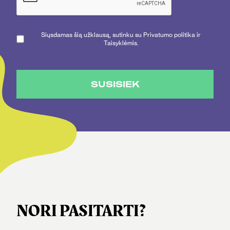
Siųsdamas šią užklausą, sutinku su Privatumo politika ir
Taisyklėmis.
SUSISIEK
NORI PASITARTI?