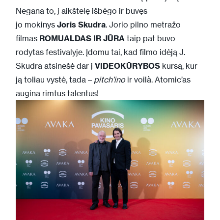
Negana to, į aikštelę išbėgo ir buvęs
jo mokinys
Joris Skudra
. Jorio pilno metražo
filmas
ROMUALDAS IR JŪRA
taip pat buvo
rodytas festivalyje. Įdomu tai, kad filmo idėją J.
Skudra atsinešė dar į
VIDEOKŪRYBOS
kursą, kur
ją toliau vystė, tada –
pitch’ino
ir voilà. Atomic’as
augina rimtus talentus!