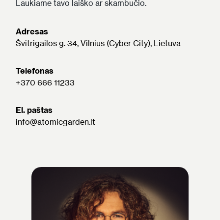
Laukiame tavo laiško ar skambučio.
Adresas
Švitrigailos g. 34, Vilnius (Cyber City), Lietuva
Telefonas
+370 666 11233
El. paštas
info@atomicgarden.lt