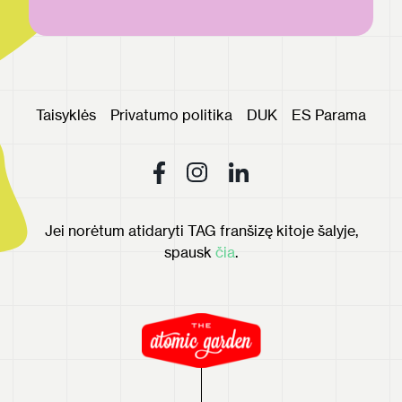
Taisyklės
Privatumo politika
DUK
ES Parama
Jei norėtum atidaryti TAG franšizę kitoje šalyje,
spausk
čia
.