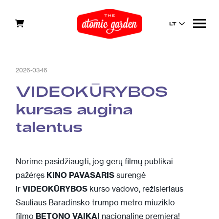
LT
2026-03-16
VIDEOKŪRYBOS
kursas augina
talentus
Norime pasidžiaugti, jog gerų filmų publikai
pažėręs
KINO PAVASARIS
surengė
ir
VIDEOKŪRYBOS
kurso vadovo, režisieriaus
Sauliaus Baradinsko trumpo metro miuziklo
filmo
BETONO VAIKAI
nacionalinę premjerą!