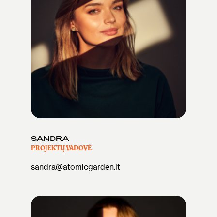
SANDRA
PROJEKTŲ VADOVĖ
sandra@atomicgarden.lt