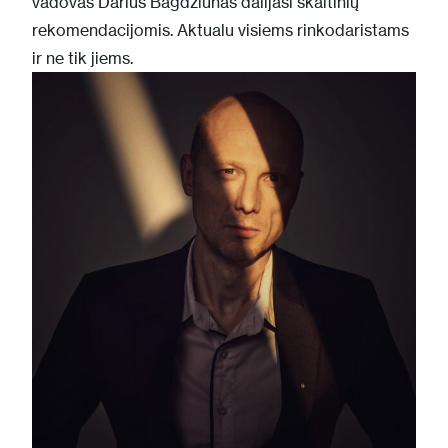
vadovas Darius Bagdžiūnas dalijasi skaitinių
rekomendacijomis. Aktualu visiems rinkodaristams
ir ne tik jiems.