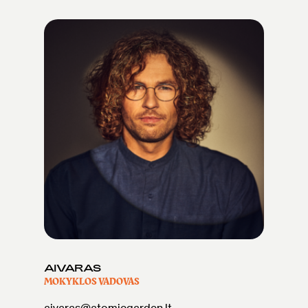
AIVARAS
MOKYKLOS VADOVAS
aivaras@atomicgarden.lt