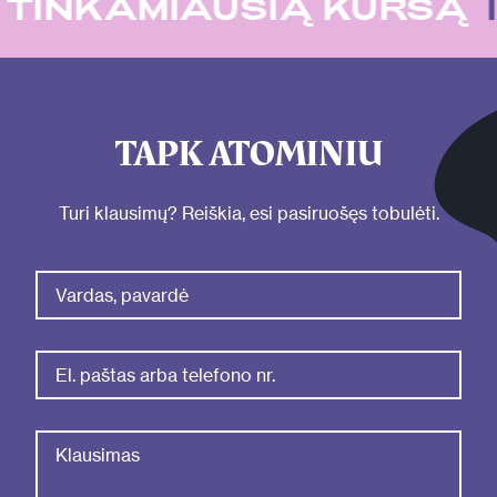
U
TINKAMIAUSIĄ KURSĄ
TAPK ATOMINIU
Turi klausimų? Reiškia, esi pasiruošęs tobulėti.