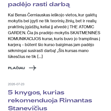
padėjo rasti darbą
Kai Benas Černiauskas ieškojo vietos, kur galėtų
mokytis bei įgyti ne tik teorinių žinių, bet ir realių
praktinių įgūdžių, keliai jį atvedė į THE ATOMIC
GARDEN. Čia jis pradėjo mokytis SKAITMENINĖS
KOMUNIKACIJOS kurse, kuris buvo jo tramplinas į
karjerą – būtent šio kurso baigimas jam padėjo
sėkmingai susirasti darbą! „Šis kursas mano
lūkesčius ne tik […]
PLAČIAU
2026-07-23
5 knygos, kurias
rekomenduoja Rimantas
Stanevičius