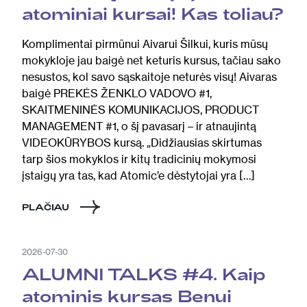
atominiai kursai! Kas toliau?
Komplimentai pirmūnui Aivarui Šilkui, kuris mūsų
mokykloje jau baigė net keturis kursus, tačiau sako
nesustos, kol savo sąskaitoje neturės visų! Aivaras
baigė PREKĖS ŽENKLO VADOVO #1,
SKAITMENINĖS KOMUNIKACIJOS, PRODUCT
MANAGEMENT #1, o šį pavasarį – ir atnaujintą
VIDEOKŪRYBOS kursą. „Didžiausias skirtumas
tarp šios mokyklos ir kitų tradicinių mokymosi
įstaigų yra tas, kad Atomic’e dėstytojai yra […]
PLAČIAU
2026-07-30
ALUMNI TALKS #4. Kaip
atominis kursas Benui