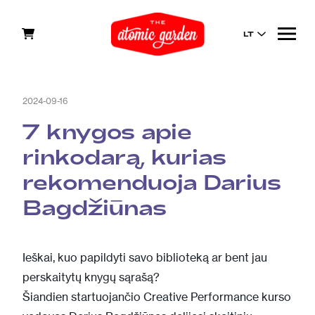
LT
2024-09-16
7 knygos apie
rinkodarą, kurias
rekomenduoja Darius
Bagdžiūnas
Ieškai, kuo papildyti savo biblioteką ar bent jau
perskaitytų knygų sąrašą?
Šiandien startuojančio
Creative Performance
kurso