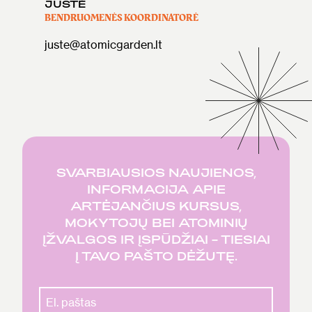
JUSTĖ
BENDRUOMENĖS KOORDINATORĖ
juste@atomicgarden.lt
SVARBIAUSIOS NAUJIENOS,
INFORMACIJA APIE
ARTĖJANČIUS KURSUS,
MOKYTOJŲ BEI ATOMINIŲ
ĮŽVALGOS IR ĮSPŪDŽIAI – TIESIAI
Į TAVO PAŠTO DĖŽUTĘ.