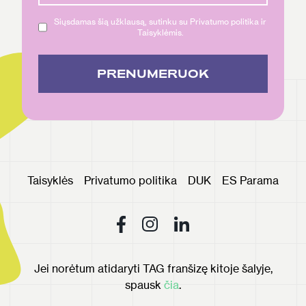
Siųsdamas šią užklausą, sutinku su Privatumo politika ir
Taisyklėmis.
PRENUMERUOK
Taisyklės
Privatumo politika
DUK
ES Parama
Jei norėtum atidaryti TAG franšizę kitoje šalyje,
spausk
čia
.