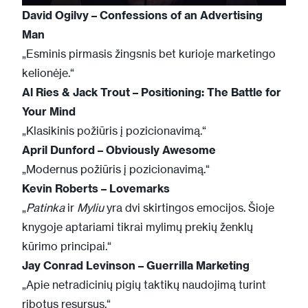
David Ogilvy – Confessions of an Advertising
Man
„Esminis pirmasis žingsnis bet kurioje marketingo
kelionėje.“
Al Ries & Jack Trout
– Positioning: The Battle for
Your Mind
„Klasikinis požiūris į pozicionavimą.“
April Dunford
–
Obviously Awesome
„Modernus požiūris į pozicionavimą.“
Kevin Roberts
–
Lovemarks
„
Patinka
ir
Myliu
yra dvi skirtingos emocijos. Šioje
knygoje aptariami tikrai mylimų prekių ženklų
kūrimo principai.“
Jay Conrad Levinson
–
Guerrilla Marketing
„Apie netradicinių pigių taktikų naudojimą turint
ribotus resursus.“