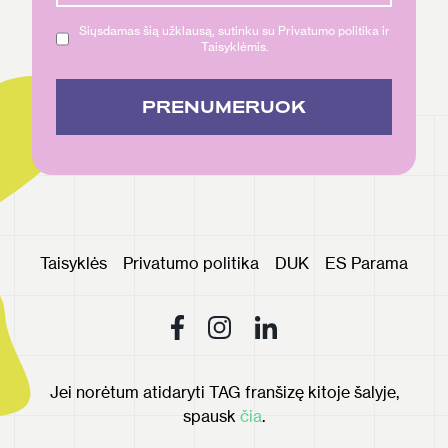
Siųsdamas šią užklausą, sutinku su Privatumo politika ir
Taisyklėmis.
PRENUMERUOK
Taisyklės
Privatumo politika
DUK
ES Parama
Jei norėtum atidaryti TAG franšizę kitoje šalyje,
spausk
čia
.