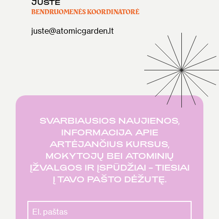
JUSTĖ
BENDRUOMENĖS KOORDINATORĖ
juste@atomicgarden.lt
SVARBIAUSIOS NAUJIENOS,
INFORMACIJA APIE
ARTĖJANČIUS KURSUS,
MOKYTOJŲ BEI ATOMINIŲ
ĮŽVALGOS IR ĮSPŪDŽIAI – TIESIAI
Į TAVO PAŠTO DĖŽUTĘ.