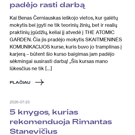
padėjo rasti darbą
Kai Benas Černiauskas ieškojo vietos, kur galėtų
mokytis bei įgyti ne tik teorinių žinių, bet ir realių
praktinių įgūdžių, keliai jį atvedė į THE ATOMIC
GARDEN. Čia jis pradėjo mokytis SKAITMENINĖS
KOMUNIKACIJOS kurse, kuris buvo jo tramplinas į
karjerą – būtent šio kurso baigimas jam padėjo
sėkmingai susirasti darbą! „Šis kursas mano
lūkesčius ne tik […]
PLAČIAU
2026-07-23
5 knygos, kurias
rekomenduoja Rimantas
Stanevičius