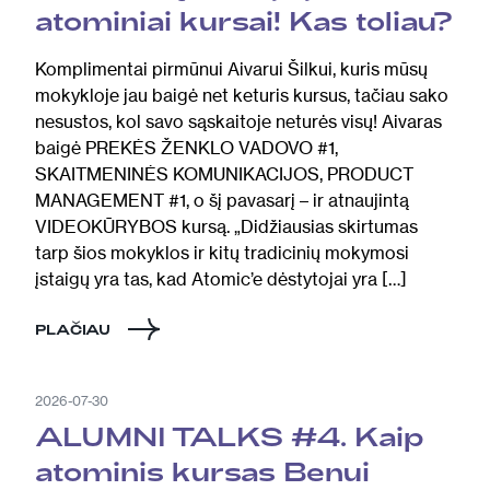
atominiai kursai! Kas toliau?
Komplimentai pirmūnui Aivarui Šilkui, kuris mūsų
mokykloje jau baigė net keturis kursus, tačiau sako
nesustos, kol savo sąskaitoje neturės visų! Aivaras
baigė PREKĖS ŽENKLO VADOVO #1,
SKAITMENINĖS KOMUNIKACIJOS, PRODUCT
MANAGEMENT #1, o šį pavasarį – ir atnaujintą
VIDEOKŪRYBOS kursą. „Didžiausias skirtumas
tarp šios mokyklos ir kitų tradicinių mokymosi
įstaigų yra tas, kad Atomic’e dėstytojai yra […]
PLAČIAU
2026-07-30
ALUMNI TALKS #4. Kaip
atominis kursas Benui