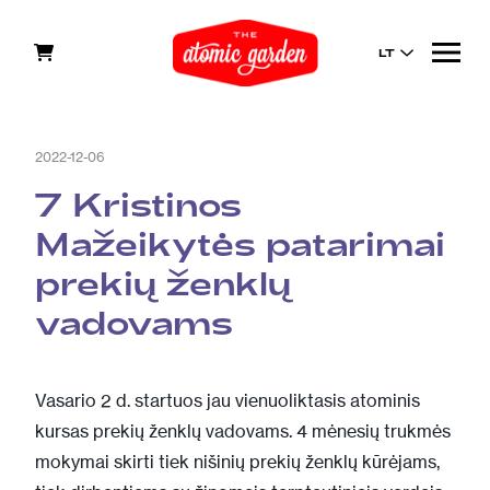
LT
2022-12-06
7 Kristinos
Mažeikytės patarimai
prekių ženklų
vadovams
Vasario 2 d. startuos jau vienuoliktasis atominis
kursas prekių ženklų vadovams
. 4 mėnesių trukmės
mokymai skirti tiek nišinių prekių ženklų kūrėjams,