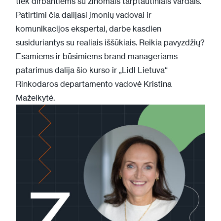
tiek dirbantiems su žinomais tarptautiniais vardais.
Patirtimi čia dalijasi įmonių vadovai ir
komunikacijos ekspertai, darbe kasdien
susiduriantys su realiais iššūkiais. Reikia pavyzdžių?
Esamiems ir būsimiems brand manageriams
patarimus dalija šio kurso ir „Lidl Lietuva“
Rinkodaros departamento vadovė Kristina
Mažeikytė.