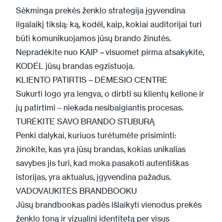
Sėkminga prekės ženklo strategija įgyvendina
ilgalaikį tikslą: ką, kodėl, kaip, kokiai auditorijai turi
būti komunikuojamos jūsų brando žinutės.
Nepradėkite nuo KAIP
–
visuomet pirma atsakykite,
KODĖL jūsų brandas egzistuoja.
KLIENTO PATIRTIS – DĖMESIO CENTRE
Sukurti logo yra lengva, o dirbti su klientų kelione ir
jų patirtimi – niekada nesibaigiantis procesas.
TURĖKITE SAVO BRANDO STUBURĄ
Penki dalykai, kuriuos turėtumėte prisiminti:
žinokite, kas yra jūsų brandas, kokias unikalias
savybes jis turi, kad moka pasakoti autentiškas
istorijas, yra aktualus, įgyvendina pažadus.
VADOVAUKITĖS BRANDBOOKU
Jūsų brandbookas padės išlaikyti vienodus prekės
ženklo toną ir vizualinį identitetą per visus