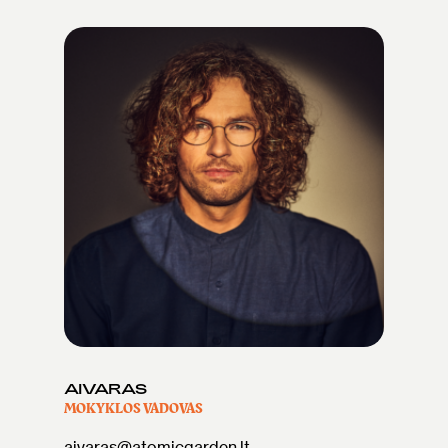
AIVARAS
MOKYKLOS VADOVAS
aivaras@atomicgarden.lt