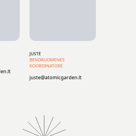
JUSTĖ
BENDRUOMENĖS
KOORDINATORĖ
en.lt
juste@atomicgarden.lt