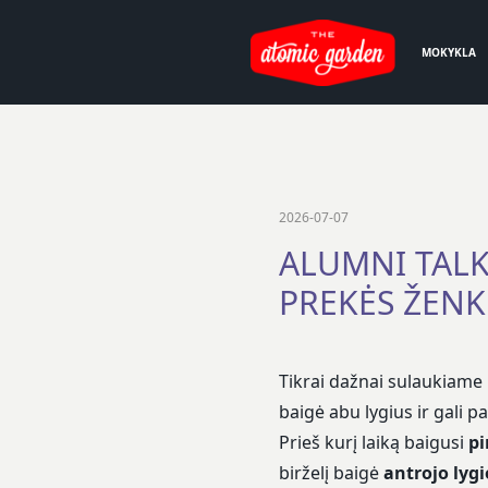
MOKYKLA
2026-07-07
ALUMNI TALKS 
PREKĖS ŽENK
Tikrai dažnai sulaukiame
baigė abu lygius ir gali p
Prieš kurį laiką baigusi
p
birželį baigė
antrojo ly