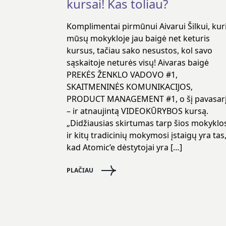
kursai! Kas toliau?
Komplimentai pirmūnui Aivarui Šilkui, kur
mūsų mokykloje jau baigė net keturis
kursus, tačiau sako nesustos, kol savo
sąskaitoje neturės visų! Aivaras baigė
PREKĖS ŽENKLO VADOVO #1,
SKAITMENINĖS KOMUNIKACIJOS,
PRODUCT MANAGEMENT #1, o šį pavasar
– ir atnaujintą VIDEOKŪRYBOS kursą.
„Didžiausias skirtumas tarp šios mokyklo
ir kitų tradicinių mokymosi įstaigų yra tas
kad Atomic’e dėstytojai yra […]
PLAČIAU