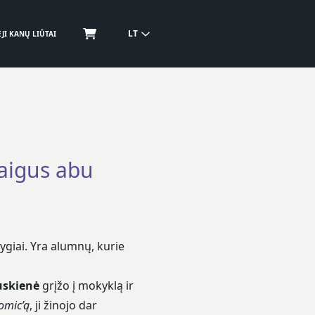
LT
JI KANŲ LIŪTAI
baigus abu
giai. Yra alumnų, kurie
uskienė
grįžo į mokyklą ir
omic’ą
, ji žinojo dar