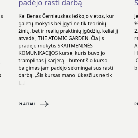
padėjo rasti darbą
S
is
Kai Benas Černiauskas ieškojo vietos, kur
J
galėtų mokytis bei įgyti ne tik teorinių
%
žinių, bet ir realių praktinių įgūdžių, keliai jį
2
atvedė į THE ATOMIC GARDEN. Čia jis
r
pradėjo mokytis SKAITMENINĖS
A
KOMUNIKACIJOS kurse, kuris buvo jo
H
į
tramplinas į karjerą – būtent šio kurso
O
baigimas jam padėjo sėkmingai susirasti
b
s
darbą! „Šis kursas mano lūkesčius ne tik
,
[…]
PLAČIAU
P