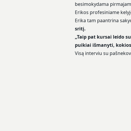
besimokydama pirmajame
Erikos profesiniame kelyje
Erika tam paantrina saky
sritį.
„Taip pat kursai leido s
puikiai išmanyti, kokios
Visą interviu su pašnekove