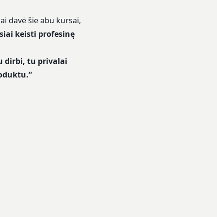
ai davė šie abu kursai,
siai keisti profesinę
dirbi, tu privalai
roduktu.“