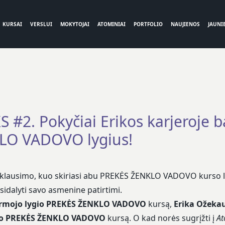
KURSAI
VERSLUI
MOKYTOJAI
ATOMINIAI
PORTFOLIO
NAUJIENOS
JAUNIE
#2. Pokyčiai Erikos karjeroje 
LO VADOVO lygius!
 klausimo, kuo skiriasi abu PREKĖS ŽENKLO VADOVO kurso ly
asidalyti savo asmenine patirtimi.
irmojo lygio PREKĖS ŽENKLO VADOVO
kursą,
Erika Ožeka
gio PREKĖS ŽENKLO VADOVO
kursą. O kad norės sugrįžti į
At