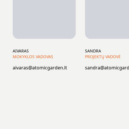
AIVARAS
SANDRA
MOKYKLOS VADOVAS
PROJEKTŲ VADOVĖ
aivaras@atomicgarden.lt
sandra@atomicgard