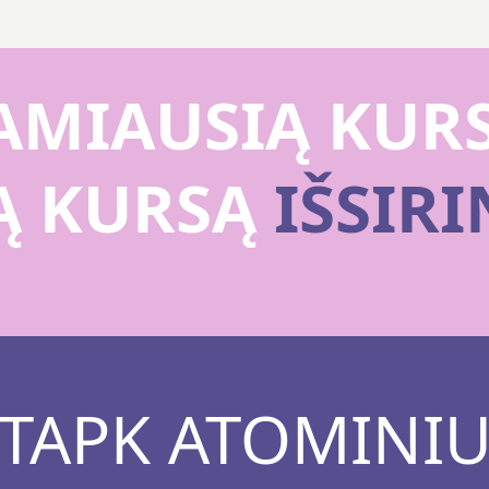
MIAUSIĄ KURS
IĄ KURSĄ
IŠSIR
TAPK ATOMINI