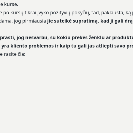
 kurse.
 po kursų tikrai įvyko pozityvių pokyčių, tad, paklausta, ką j
dama, jog pirmiausia
jie suteikė supratimą, kad ji gali drą
uprasti, jog nesvarbu, su kokiu prekės ženklu ar produktu 
 yra kliento problemos ir kaip tu gali jas atliepti savo p
 rasite čia: