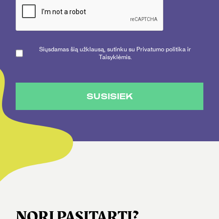
Siųsdamas šią užklausą, sutinku su Privatumo politika ir
Taisyklėmis.
SUSISIEK
NORI PASITARTI?