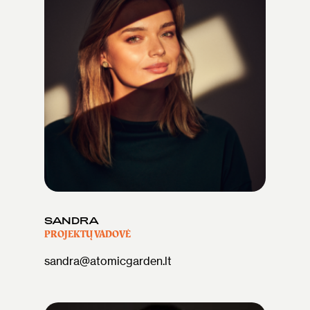
SANDRA
PROJEKTŲ VADOVĖ
sandra@atomicgarden.lt