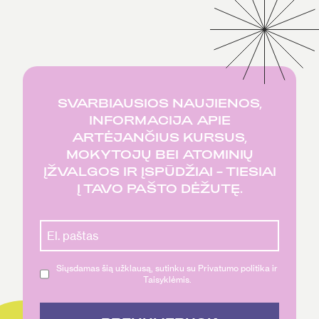
SVARBIAUSIOS NAUJIENOS,
INFORMACIJA APIE
ARTĖJANČIUS KURSUS,
MOKYTOJŲ BEI ATOMINIŲ
ĮŽVALGOS IR ĮSPŪDŽIAI – TIESIAI
Į TAVO PAŠTO DĖŽUTĘ.
Siųsdamas šią užklausą, sutinku su Privatumo politika ir
Taisyklėmis.