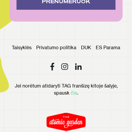
PRENUMERUOK
Taisyklės
Privatumo politika
DUK
ES Parama
Jei norėtum atidaryti TAG franšizę kitoje šalyje,
spausk
čia
.