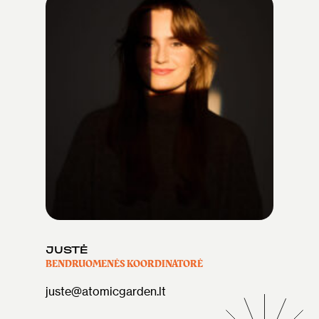
JUSTĖ
BENDRUOMENĖS KOORDINATORĖ
juste@atomicgarden.lt