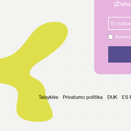
ĮŽVAL
Siųsdamas
Taisyklės
Privatumo politika
DUK
ES 