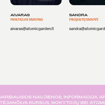
AIVARAS
SANDRA
MOKYKLOS VADOVAS
PROJEKTŲ VADOVĖ
aivaras@atomicgarden.lt
sandra@atomicgarde
VARBIAUSIOS NAUJIENOS, INFORMACIJA AP
TĖJANČIUS KURSUS, MOKYTOJŲ BEI ATOMI