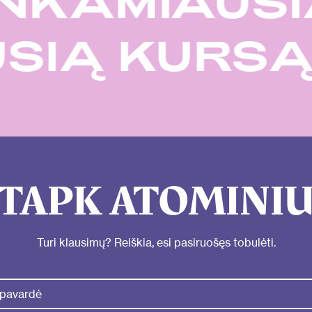
NKAMIAUSI
USIĄ KURS
TAPK ATOMINI
Turi klausimų? Reiškia, esi pasiruošęs tobulėti.