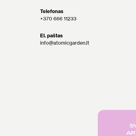
Telefonas
+370 666 11233
El. paštas
info@atomicgarden.lt
S
AR