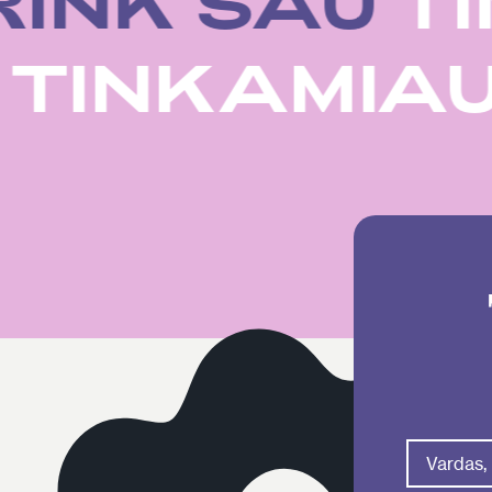
RINK SAU
TI
U
TINKAMIA