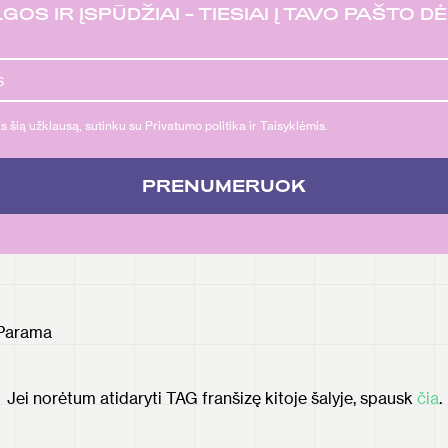
GOS IR ĮSPŪDŽIAI – TIESIAI Į TAVO PAŠTO D
 šią užklausą, sutinku su Privatumo politika ir Taisyklėmis.
PRENUMERUOK
Parama
Jei norėtum atidaryti TAG franšizę kitoje šalyje, spausk
čia
.