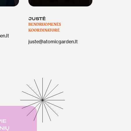
JUSTĖ
BENDRUOMENĖS
KOORDINATORĖ
n.lt
juste@atomicgarden.lt
IE
NIŲ