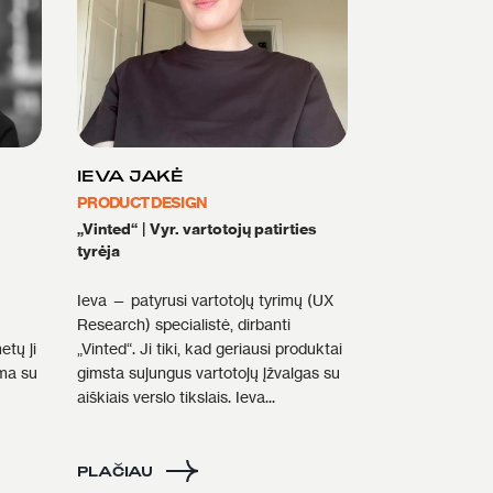
IEVA JAKĖ
PRODUCT DESIGN
„Vinted“
|
Vyr. vartotojų patirties
tyrėja
Ieva — patyrusi vartotojų tyrimų (UX
Research) specialistė, dirbanti
etų ji
„Vinted“. Ji tiki, kad geriausi produktai
ama su
gimsta sujungus vartotojų įžvalgas su
aiškiais verslo tikslais. Ieva...
PLAČIAU