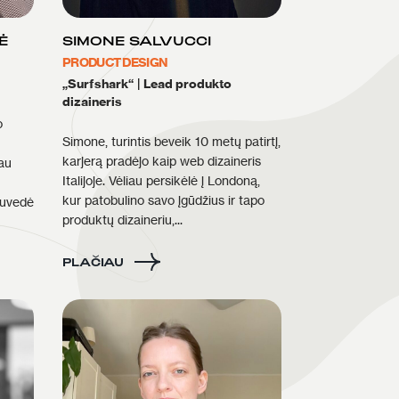
Ė
SIMONE SALVUCCI
PRODUCT DESIGN
„Surfshark“
|
Lead produkto
dizaineris
o
Simone, turintis beveik 10 metų patirtį,
karjerą pradėjo kaip web dizaineris
jau
Italijoje. Vėliau persikėlė į Londoną,
kur patobulino savo įgūdžius ir tapo
nuvedė
produktų dizaineriu,...
PLAČIAU