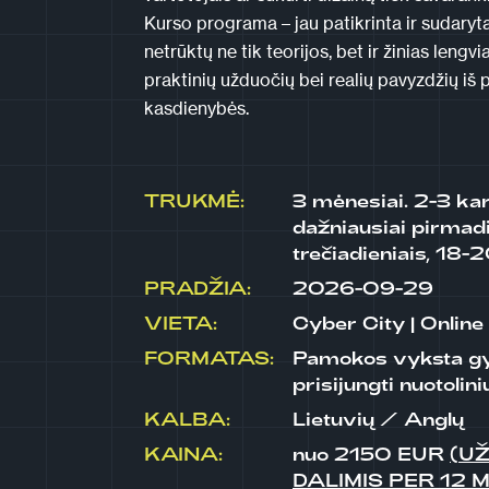
Kurso programa – jau patikrinta ir sudary
netrūktų ne tik teorijos, bet ir žinias lengv
praktinių užduočių bei realių pavyzdžių iš
kasdienybės.
TRUKMĖ:
3 mėnesiai. 2-3 kar
dažniausiai pirmadi
trečiadieniais, 18-2
PRADŽIA:
2026-09-29
VIETA:
Cyber City | Online
FORMATAS:
Pamokos vyksta gy
prisijungti nuotolin
KALBA:
Lietuvių / Anglų
KAINA:
nuo
2150
EUR
(U
DALIMIS PER 12 