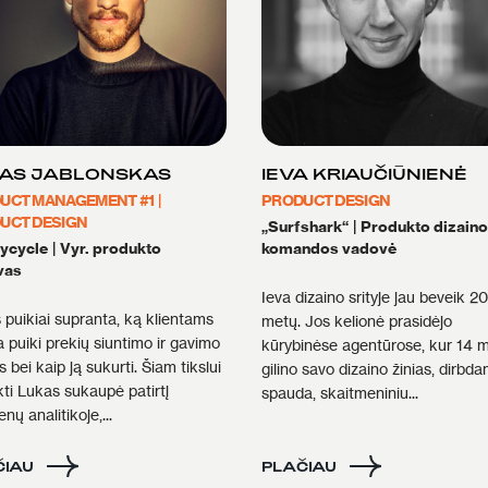
AS JABLONSKAS
IEVA KRIAUČIŪNIENĖ
UCT MANAGEMENT #1
|
PRODUCT DESIGN
UCT DESIGN
„Surfshark“
|
Produkto dizaino
uycycle
|
Vyr. produkto
komandos vadovė
vas
Ieva dizaino srityje jau beveik 20
 puikiai supranta, ką klientams
metų. Jos kelionė prasidėjo
a puiki prekių siuntimo ir gavimo
kūrybinėse agentūrose, kur 14 m
is bei kaip ją sukurti. Šiam tikslui
gilino savo dizaino žinias, dirbd
kti Lukas sukaupė patirtį
spauda, skaitmeniniu...
ų analitikoje,...
ČIAU
PLAČIAU