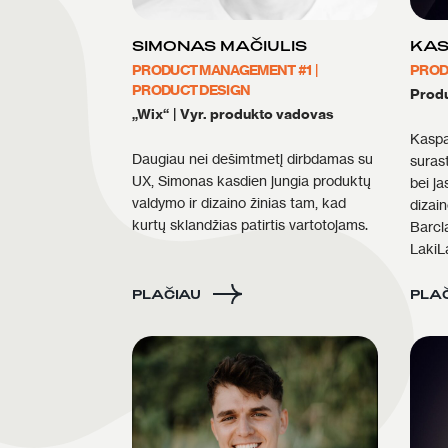
SIMONAS MAČIULIS
KAS
PRODUCT MANAGEMENT #1
|
PROD
PRODUCT DESIGN
Produ
„Wix“
|
Vyr. produkto vadovas
Kaspar
Daugiau nei dešimtmetį dirbdamas su
surast
UX, Simonas kasdien jungia produktų
bei ja
valdymo ir dizaino žinias tam, kad
dizain
kurtų sklandžias patirtis vartotojams.
Barcla
LakiLa
PLAČIAU
PLA