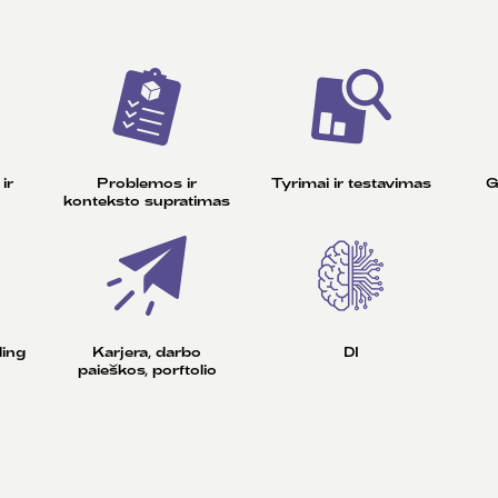
ir
Problemos ir
Tyrimai ir testavimas
G
konteksto supratimas
ing
Karjera, darbo
DI
paieškos, porftolio