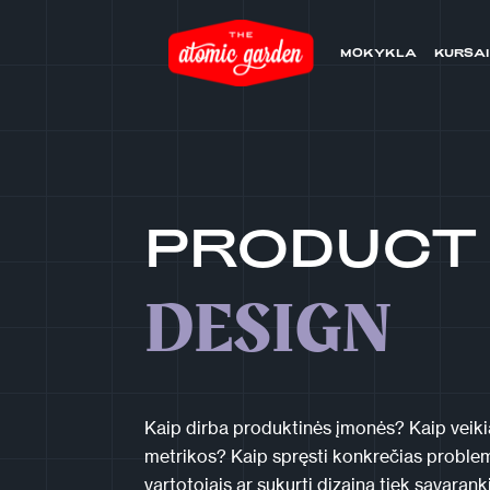
MOKYKLA
KURSAI
PRODUCT
DESIGN
Kaip dirba produktinės įmonės? Kaip veikia
metrikos? Kaip spręsti konkrečias problema
vartotojais ar sukurti dizainą tiek savarank