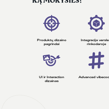
KĄ MOKYSIES?
Produktų dizaino
Integracija versle 
pagrindai
rinkodaroje
UI ir Interaction
Advanced vibecod
dizainas