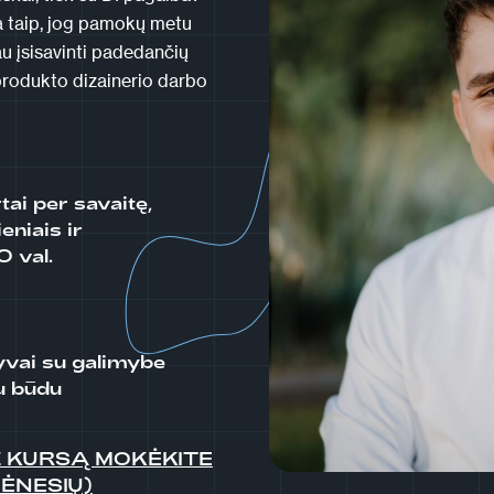
ta taip, jog pamokų metu
iau įsisavinti padedančių
 produkto dizainerio darbo
tai per savaitę,
eniais ir
0 val.
vai su galimybe
iu būdu
Ž KURSĄ MOKĖKITE
MĖNESIŲ)