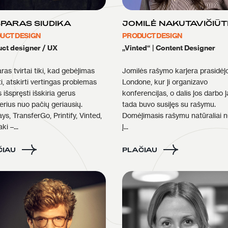
PARAS SIUDIKA
JOMILĖ NAKUTAVIČIŪT
UCT DESIGN
PRODUCT DESIGN
ct designer / UX
„Vinted“
|
Content Designer
as tvirtai tiki, kad gebėjimas
Jomilės rašymo karjera prasidėj
i, atskirti vertingas problemas
Londone, kur ji organizavo
s išspręsti išskiria gerus
konferencijas, o dalis jos darbo 
erius nuo pačių geriausių.
tada buvo susijęs su rašymu.
ys, TransferGo, Printify, Vinted,
Domėjimasis rašymu natūraliai 
ki –...
į...
ČIAU
PLAČIAU