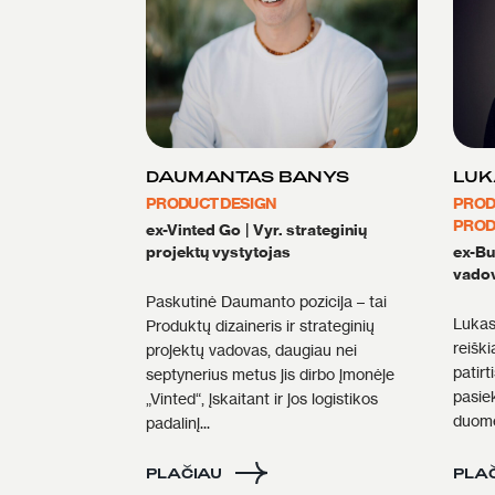
DAUMANTAS BANYS
LUK
PRODUCT DESIGN
PROD
PROD
ex-Vinted Go
|
Vyr. strateginių
projektų vystytojas
ex-B
vado
Paskutinė Daumanto pozicija – tai
Lukas
Produktų dizaineris ir strateginių
reiški
projektų vadovas, daugiau nei
patirt
septynerius metus jis dirbo įmonėje
pasie
„Vinted“, įskaitant ir jos logistikos
duomen
padalinį...
PLAČIAU
PLA