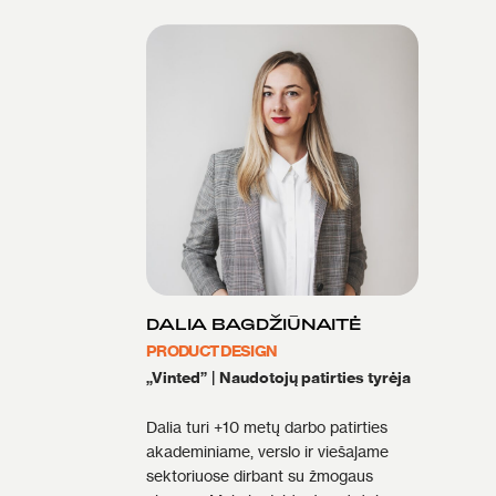
DALIA BAGDŽIŪNAITĖ
PRODUCT DESIGN
„Vinted”
|
Naudotojų patirties tyrėja
Dalia turi +10 metų darbo patirties
akademiniame, verslo ir viešajame
sektoriuose dirbant su žmogaus