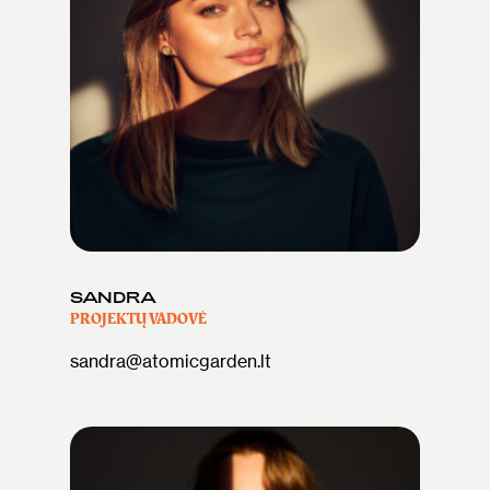
SANDRA
PROJEKTŲ VADOVĖ
sandra@atomicgarden.lt