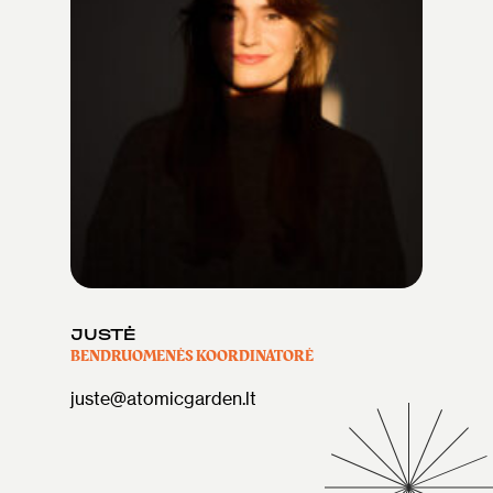
JUSTĖ
BENDRUOMENĖS KOORDINATORĖ
juste@atomicgarden.lt