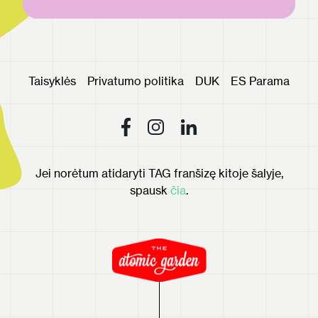
Taisyklės
Privatumo politika
DUK
ES Parama
Jei norėtum atidaryti TAG franšizę kitoje šalyje,
spausk
čia
.