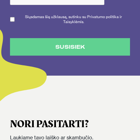
Siųsdamas šią užklausą, sutinku su Privatumo politika ir
Taisyklėmis.
SUSISIEK
NORI PASITARTI?
Laukiame tavo laiško ar skambučio.