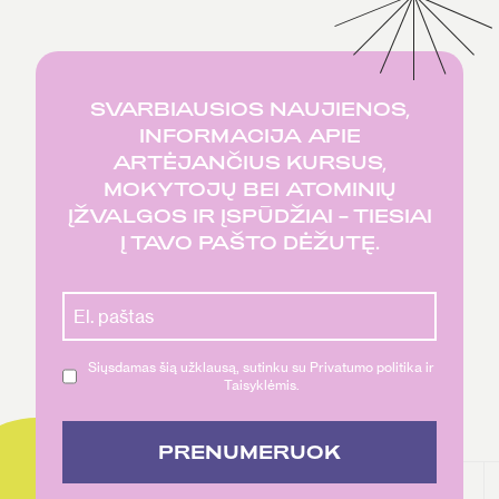
SVARBIAUSIOS NAUJIENOS,
INFORMACIJA APIE
ARTĖJANČIUS KURSUS,
MOKYTOJŲ BEI ATOMINIŲ
ĮŽVALGOS IR ĮSPŪDŽIAI – TIESIAI
Į TAVO PAŠTO DĖŽUTĘ.
Siųsdamas šią užklausą, sutinku su Privatumo politika ir
Taisyklėmis.
PRENUMERUOK