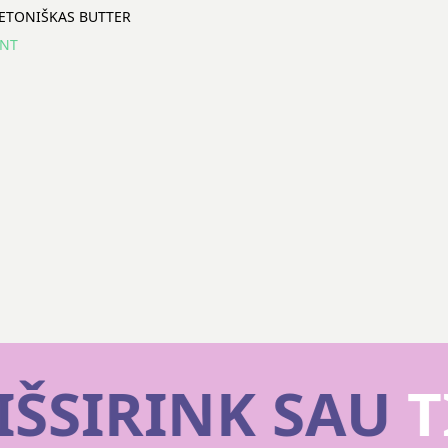
ETONIŠKAS BUTTER
INT
IŠSIRINK SAU
T