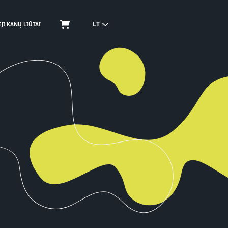
LT
JI KANŲ LIŪTAI