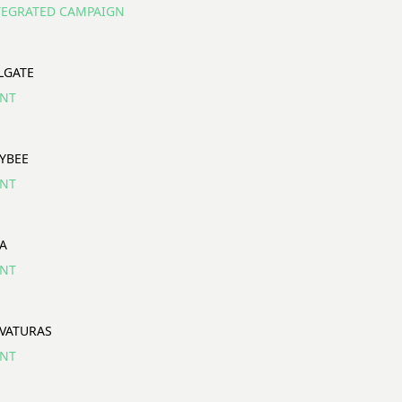
TEGRATED CAMPAIGN
LGATE
INT
TYBEE
INT
EA
INT
VATURAS
INT