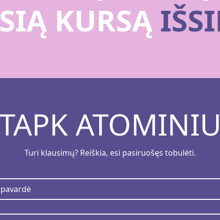
SIĄ KURSĄ
IŠS
TAPK ATOMINI
Turi klausimų? Reiškia, esi pasiruošęs tobulėti.