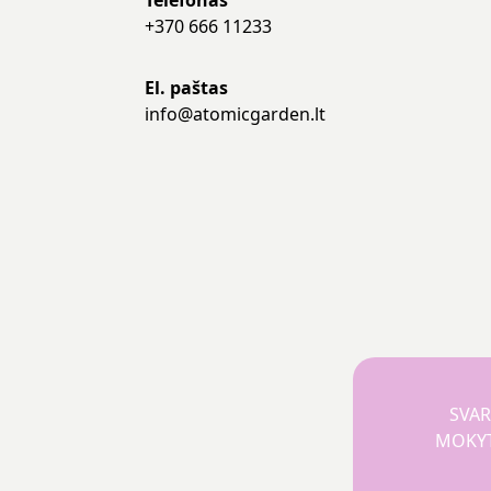
Telefonas
+370 666 11233
El. paštas
info@atomicgarden.lt
SVAR
MOKYTO