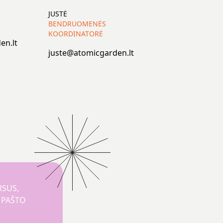
JUSTĖ
BENDRUOMENĖS
KOORDINATORĖ
en.lt
juste@atomicgarden.lt
RSUS,
O PAŠTO