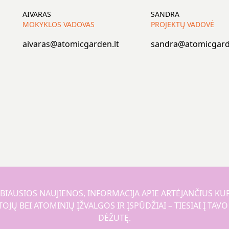
AIVARAS
SANDRA
MOKYKLOS VADOVAS
PROJEKTŲ VADOVĖ
aivaras@atomicgarden.lt
sandra@atomicgard
BIAUSIOS NAUJIENOS, INFORMACIJA APIE ARTĖJANČIUS KU
JŲ BEI ATOMINIŲ ĮŽVALGOS IR ĮSPŪDŽIAI – TIESIAI Į TAV
DĖŽUTĘ.