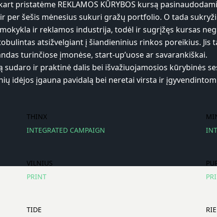
ąkart pristatėme REKLAMOS KŪRYBOS kursą pasinaudodami M
ir per šešis mėnesius sukuri gražų portfolio. O tada sukryži
, mokykla ir reklamos industrija, todėl ir sugrįžęs kursas nega
tobulintas atsižvelgiant į šiandieninius rinkos poreikius. Jis
das turinčiose įmonėse, start-up’uose ar savarankiškai.
sudaro ir praktinė dalis bei išvažiuojamosios kūrybinės sesi
ių idėjos įgauna pavidalą bei neretai virsta ir įgyvendinto
THINX
MI
INTEGRATED CAMPAIGN
IN
VILNIUS
PU
PRINT
PR
TIDE
RI