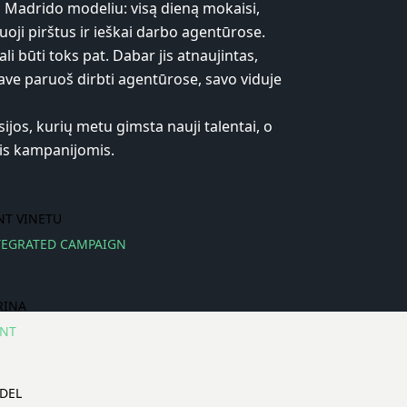
adrido modeliu: visą dieną mokaisi,
uoji pirštus ir ieškai darbo agentūrose.
li būti toks pat. Dabar jis atnaujintas,
 tave paruoš dirbti agentūrose, savo viduje
jos, kurių metu gimsta nauji talentai, o
mis kampanijomis.
NT VINETU
TEGRATED CAMPAIGN
RINA
INT
EDEL