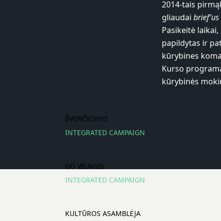
2014-tais pirm
gliaudai
brief’us
Pasikeitė laikai
papildytas ir pa
kūrybines koman
Kurso programą 
kūrybinės mokin
ŠVENČIONYS
INTEGRATED CAMPAIGN
GO VILNIUS
INTEGRATED CAMPAIGN
KULTŪROS ASAMBLĖJA